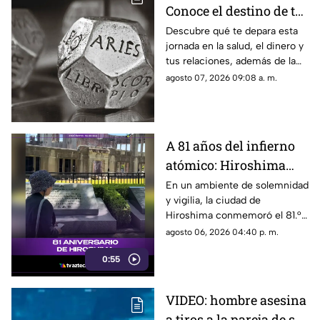
Conoce el destino de tu
signo para este viernes
Descubre qué te depara esta
jornada en la salud, el dinero y
tus relaciones, además de la
palabra clave para guiar tus
agosto 07, 2026 09:08 a. m.
decisiones hoy.
A 81 años del infierno
atómico: Hiroshima
exige a las potencias el
En un ambiente de solemnidad
y vigilia, la ciudad de
fin de la era nuclear
Hiroshima conmemoró el 81.°
aniversario del devastador
agosto 06, 2026 04:40 p. m.
bombardeo atómico
0:55
perpetrado por Estados Unidos
en 1945.
VIDEO: hombre asesina
a tiros a la pareja de su