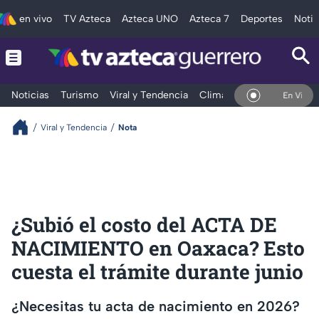
en vivo
TV Azteca
Azteca UNO
Azteca 7
Deportes
Notic
Noticias
Turismo
Viral y Tendencia
Clima
Deportes
Espec
En Vivo
Viral y Tendencia
Nota
¿Subió el costo del ACTA DE
NACIMIENTO en Oaxaca? Esto
cuesta el trámite durante junio
¿Necesitas tu acta de nacimiento en 2026?