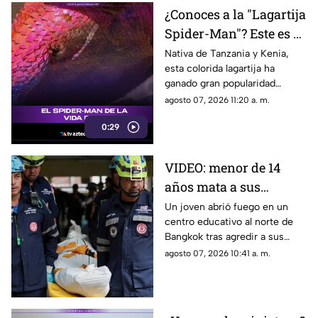
¿Conoces a la "Lagartija
Spider-Man"? Este es el
reptil con los colores
Nativa de Tanzania y Kenia,
esta colorida lagartija ha
del superhéroe
ganado gran popularidad
debido a su increíble parecido
agosto 07, 2026 11:20 a. m.
con el icónico superhéroe.
0:29
VIDEO: menor de 14
años mata a sus
abuelos y 5 profesores
Un joven abrió fuego en un
centro educativo al norte de
en tiroteo
Bangkok tras agredir a sus
familiares; el incidente dejó
agosto 07, 2026 10:41 a. m.
más de 30 personas
lesionadas.