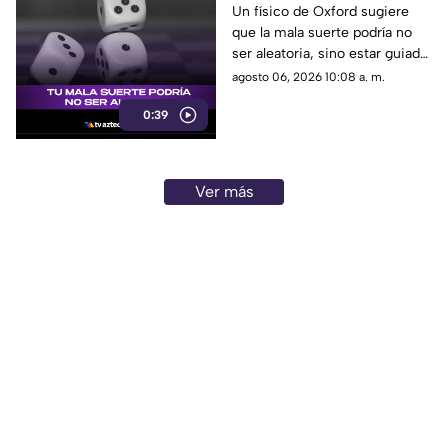
patrones ocultos detrás
Un físico de Oxford sugiere
que la mala suerte podría no
del azar
ser aleatoria, sino estar guiada
por leyes ocultas y fuerzas
agosto 06, 2026 10:08 a. m.
invisibles del universo.
0:39
Ver más