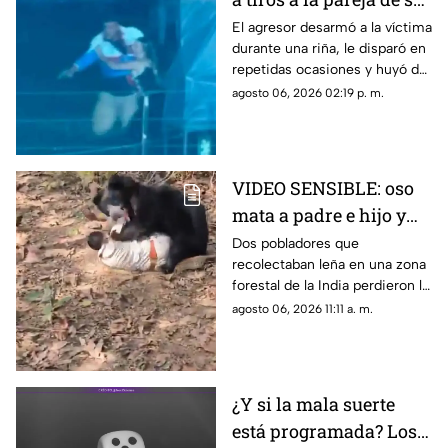
ex tras pelea en rodeo
El agresor desarmó a la víctima
durante una riña, le disparó en
repetidas ocasiones y huyó de
la escena.
agosto 06, 2026 02:19 p. m.
VIDEO SENSIBLE: oso
mata a padre e hijo y
deja a una persona
Dos pobladores que
recolectaban leña en una zona
herida
forestal de la India perdieron la
vida; un oficial fue reportado
agosto 06, 2026 11:11 a. m.
con lesiones graves.
¿Y si la mala suerte
está programada? Los