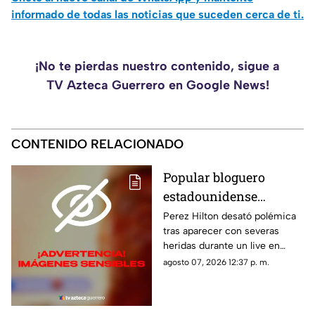
informado de todas las noticias que suceden cerca de ti.
¡No te pierdas nuestro contenido, sigue a
TV Azteca Guerrero en Google News!
CONTENIDO RELACIONADO
Popular bloguero
estadounidense
aparece con severas
Perez Hilton desató polémica
tras aparecer con severas
heridas en un LIVE;
heridas durante un live en
¿buscaba interacción?
TikTok. El video abrió un
agosto 07, 2026 12:37 p. m.
intenso debate.