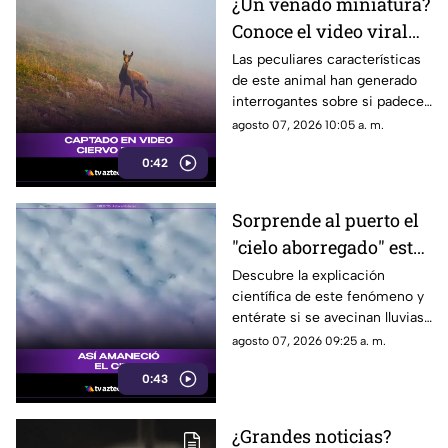
¿Un venado miniatura?
Conoce el video viral
que causa asombro en
Las peculiares características
de este animal han generado
redes sociales
interrogantes sobre si padece
una malformación congénita.
agosto 07, 2026 10:05 a. m.
0:42
Sorprende al puerto el
"cielo aborregado" este
viernes: ¿Qué nos
Descubre la explicación
científica de este fenómeno y
espera en el clima?
entérate si se avecinan lluvias
o buen tiempo.
agosto 07, 2026 09:25 a. m.
0:43
¿Grandes noticias?