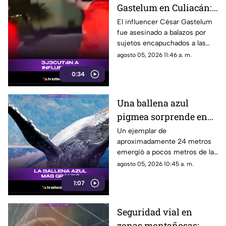
Gastelum en Culiacán:
El influencer había
El influencer César Gastelum
fue asesinado a balazos por
manifestado tener
sujetos encapuchados a las
miedo
afueras de un restaurante en
agosto 05, 2026 11:46 a. m.
Culiacán, Sinaloa, tras haber
0:34
advertido previamente que lo
venían siguiendo.
Una ballena azul
pigmea sorprende en
las costas de Australia
Un ejemplar de
aproximadamente 24 metros
emergió a pocos metros de la
superficie cerca del muelle
agosto 05, 2026 10:45 a. m.
Busselton, dejando
1:07
maravillados a turistas,
científicos y habitantes locales.
Seguridad vial en
zonas montañosas: