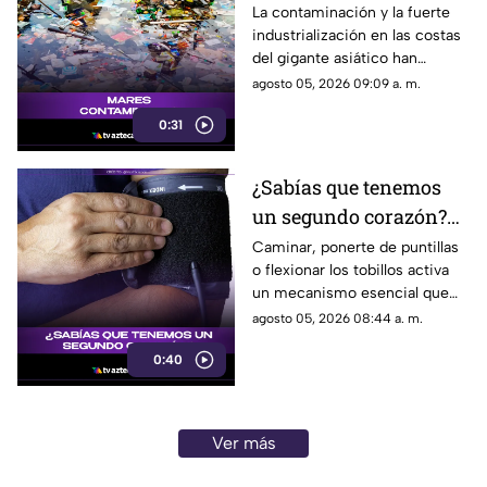
pesquero en zonas
La contaminación y la fuerte
industrialización en las costas
costeras asiáticas
del gigante asiático han
colapsado sus ecosistemas
agosto 05, 2026 09:09 a. m.
marinos, obligando a las flotas
0:31
pesqueras a buscar otros
océanos.
¿Sabías que tenemos
un segundo corazón?
Descubre el rol vital de
Caminar, ponerte de puntillas
o flexionar los tobillos activa
tus pantorrillas
un mecanismo esencial que
reduce la carga de trabajo en
agosto 05, 2026 08:44 a. m.
tu corazón.
0:40
Ver más