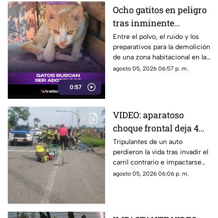
Ocho gatitos en peligro
tras inminente
demolición en la
Entre el polvo, el ruido y los
preparativos para la demolición
colonia San Agustín de
de una zona habitacional en la
Acapulco
colonia San Agustín, una
agosto 05, 2026 06:57 p. m.
colonia de felinos enfrenta una
0:57
crítica situación de
supervivencia.
VIDEO: aparatoso
choque frontal deja 4
muertos de una familia
Tripulantes de un auto
perdieron la vida tras invadir el
carril contrario e impactarse
contra un camión de ganado.
agosto 05, 2026 06:06 p. m.