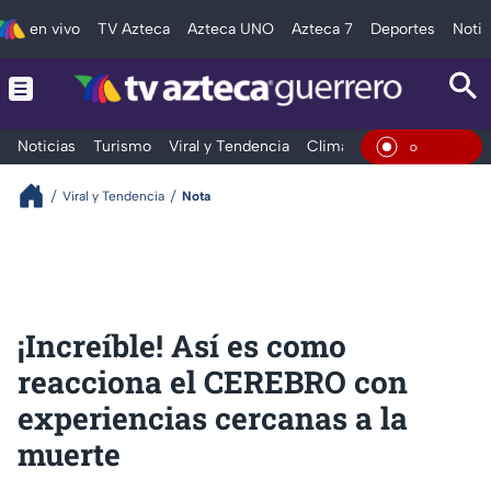
en vivo
TV Azteca
Azteca UNO
Azteca 7
Deportes
Notic
Noticias
Turismo
Viral y Tendencia
Clima
Deportes
Espec
En Vivo
Viral y Tendencia
Nota
¡Increíble! Así es como
reacciona el CEREBRO con
experiencias cercanas a la
muerte