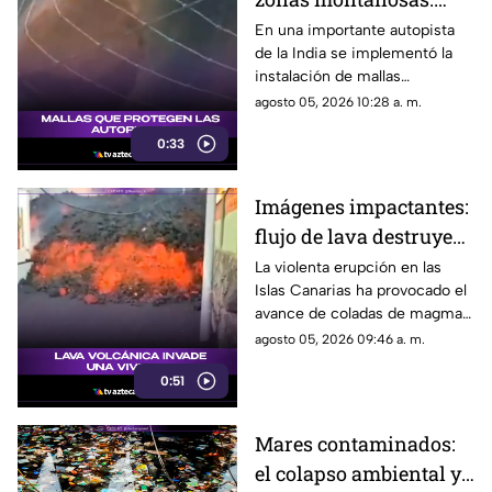
instalan mallas
En una importante autopista
de la India se implementó la
ciclónicas para frenar
instalación de mallas
caída de rocas
ciclónicas en los laterales
agosto 05, 2026 10:28 a. m.
montañosos para retener
0:33
escombros y rocas,
protegiendo a los
automovilistas de posibles
Imágenes impactantes:
deslaves.
flujo de lava destruye
viviendas en su
La violenta erupción en las
Islas Canarias ha provocado el
camino hacia la costa
avance de coladas de magma
que destruyen viviendas a su
agosto 05, 2026 09:46 a. m.
paso.
0:51
Mares contaminados:
el colapso ambiental y