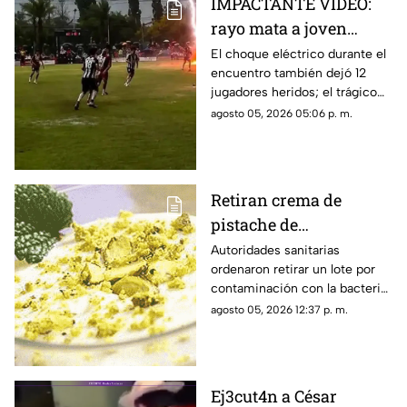
IMPACTANTE VIDEO:
rayo mata a joven
futbolista en pleno
El choque eléctrico durante el
encuentro también dejó 12
partido
jugadores heridos; el trágico
momento quedó grabado.
agosto 05, 2026 05:06 p. m.
Retiran crema de
pistache de
supermercados por
Autoridades sanitarias
ordenaron retirar un lote por
salmonela
contaminación con la bacteria;
revisa los códigos del producto
agosto 05, 2026 12:37 p. m.
afectado.
Ej3cut4n a César