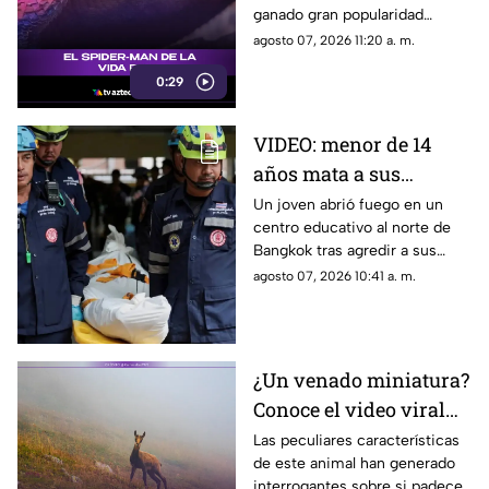
ganado gran popularidad
debido a su increíble parecido
agosto 07, 2026 11:20 a. m.
con el icónico superhéroe.
0:29
VIDEO: menor de 14
años mata a sus
abuelos y 5 profesores
Un joven abrió fuego en un
centro educativo al norte de
en tiroteo
Bangkok tras agredir a sus
familiares; el incidente dejó
agosto 07, 2026 10:41 a. m.
más de 30 personas
lesionadas.
¿Un venado miniatura?
Conoce el video viral
que causa asombro en
Las peculiares características
de este animal han generado
redes sociales
interrogantes sobre si padece