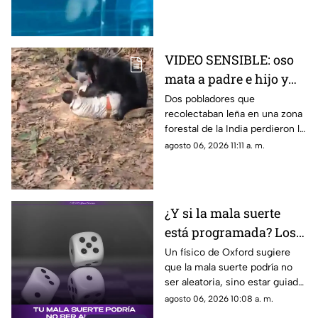
VIDEO SENSIBLE: oso
mata a padre e hijo y
deja a una persona
Dos pobladores que
recolectaban leña en una zona
herida
forestal de la India perdieron la
vida; un oficial fue reportado
agosto 06, 2026 11:11 a. m.
con lesiones graves.
¿Y si la mala suerte
está programada? Los
patrones ocultos detrás
Un físico de Oxford sugiere
que la mala suerte podría no
del azar
ser aleatoria, sino estar guiada
por leyes ocultas y fuerzas
agosto 06, 2026 10:08 a. m.
invisibles del universo.