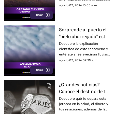
una malformación congénita.
agosto 07, 2026 10:05 a. m.
0:42
Sorprende al puerto el
"cielo aborregado" este
viernes: ¿Qué nos
Descubre la explicación
científica de este fenómeno y
espera en el clima?
entérate si se avecinan lluvias
o buen tiempo.
agosto 07, 2026 09:25 a. m.
0:43
¿Grandes noticias?
Conoce el destino de tu
signo para este viernes
Descubre qué te depara esta
jornada en la salud, el dinero y
tus relaciones, además de la