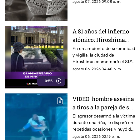
palabra clave para guiar tus
agosto 07, 2026 09:08 a. m.
decisiones hoy.
A 81 años del infierno
atómico: Hiroshima
exige a las potencias el
En un ambiente de solemnidad
y vigilia, la ciudad de
fin de la era nuclear
Hiroshima conmemoró el 81.°
aniversario del devastador
agosto 06, 2026 04:40 p. m.
bombardeo atómico
0:55
perpetrado por Estados Unidos
en 1945.
VIDEO: hombre asesina
a tiros a la pareja de su
ex tras pelea en rodeo
El agresor desarmó a la víctima
durante una riña, le disparó en
repetidas ocasiones y huyó de
la escena.
agosto 06, 2026 02:19 p. m.