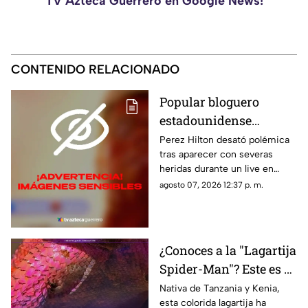
TV Azteca Guerrero en Google News!
CONTENIDO RELACIONADO
Popular bloguero
estadounidense
aparece con severas
Perez Hilton desató polémica
tras aparecer con severas
heridas en un LIVE;
heridas durante un live en
¿buscaba interacción?
TikTok. El video abrió un
agosto 07, 2026 12:37 p. m.
intenso debate.
¿Conoces a la "Lagartija
Spider-Man"? Este es el
reptil con los colores
Nativa de Tanzania y Kenia,
esta colorida lagartija ha
del superhéroe