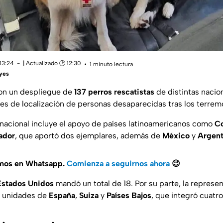
13:24
| Actualizado 🕑 12:30
1 minuto lectura
eyes
on un despliegue de
137 perros rescatistas
de distintas nacion
res de localización de personas desaparecidas tras los terrem
rnacional incluye el apoyo de países latinoamericanos como
C
ador
, que aportó dos ejemplares, además de
México
y
Argent
amos en Whatsapp.
Comienza a seguirnos ahora
😉
Estados Unidos
mandó un total de 18. Por su parte, la represe
n unidades de
España
,
Suiza
y
Países Bajos
, que integró cuatro