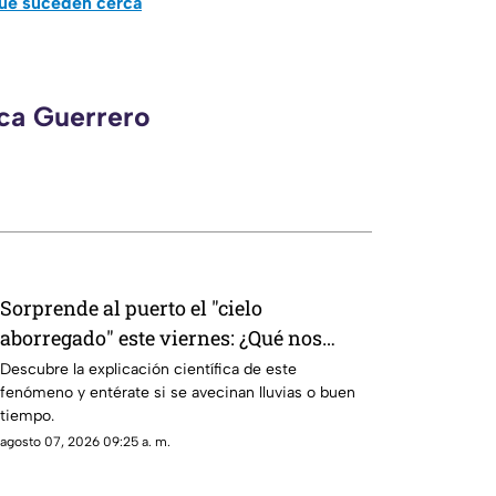
que suceden cerca
eca Guerrero
Sorprende al puerto el "cielo
aborregado" este viernes: ¿Qué nos
espera en el clima?
Descubre la explicación científica de este
fenómeno y entérate si se avecinan lluvias o buen
tiempo.
agosto 07, 2026 09:25 a. m.