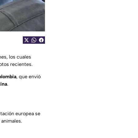
es, los cuales
otos recientes.
olombia
, que envió
ina
.
ntación europea se
 animales.