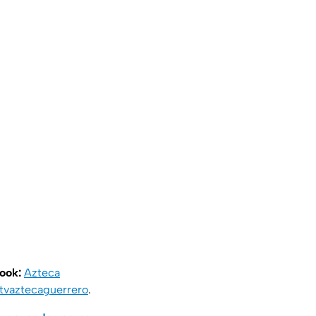
book:
Azteca
vaztecaguerrero
.