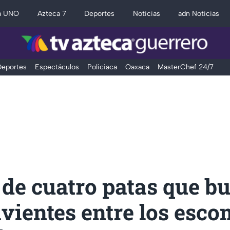
a UNO
Azteca 7
Deportes
Noticias
adn Noticias
eportes
Espectáculos
Policiaca
Oaxaca
MasterChef 24/7
 de cuatro patas que b
vientes entre los esco