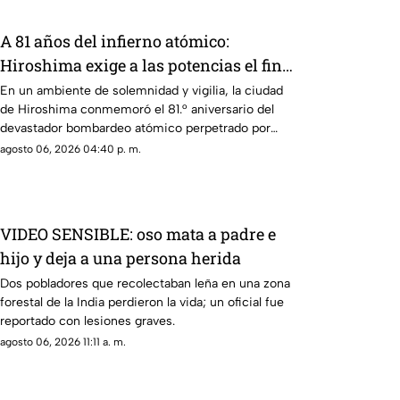
A 81 años del infierno atómico:
Hiroshima exige a las potencias el fin
de la era nuclear
En un ambiente de solemnidad y vigilia, la ciudad
de Hiroshima conmemoró el 81.° aniversario del
devastador bombardeo atómico perpetrado por
Estados Unidos en 1945.
agosto 06, 2026 04:40 p. m.
VIDEO SENSIBLE: oso mata a padre e
hijo y deja a una persona herida
Dos pobladores que recolectaban leña en una zona
forestal de la India perdieron la vida; un oficial fue
reportado con lesiones graves.
agosto 06, 2026 11:11 a. m.