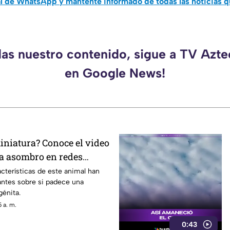
al de WhatsApp y mantente informado de todas las noticias 
das nuestro contenido, sigue a TV Azt
en Google News!
niatura? Conoce el video
sa asombro en redes
acterísticas de este animal han
antes sobre si padece una
énita.
 a. m.
0:43