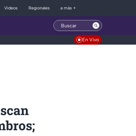
Regionales
Videos
a más +
En Vivo
uscan
mbros;