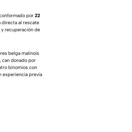
á conformado por
22
 directa al rescate
ón y recuperación de
ores belga malinois
, can donado por
uatro binomios con
n experiencia previa