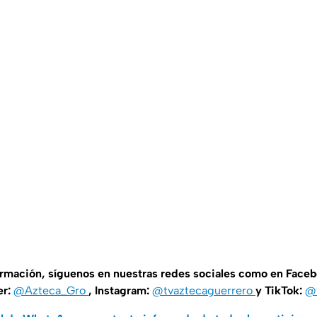
ormación, síguenos en nuestras redes sociales como en Face
er:
@Azteca_Gro
, Instagram:
@tvaztecaguerrero
y TikTok:
@t