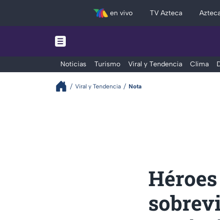
en vivo
TV Azteca
Aztec
Noticias
Turismo
Viral y Tendencia
Clima
D
Viral y Tendencia
Nota
Héroes
sobrevi