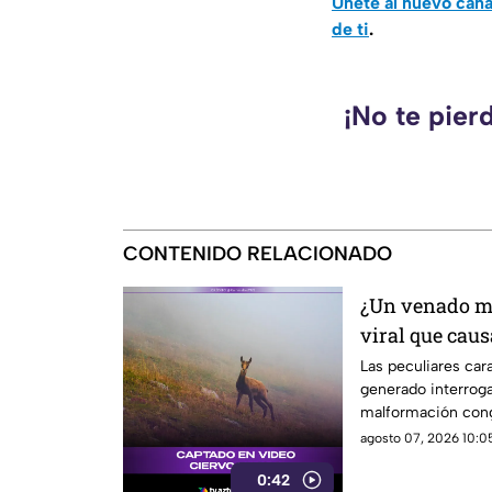
Únete al nuevo can
de ti
.
¡No te pier
CONTENIDO RELACIONADO
¿Un venado mi
viral que cau
sociales
Las peculiares car
generado interrog
malformación cong
agosto 07, 2026 10:05
0:42