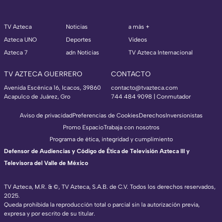
TV Azteca
Noticias
a más +
Azteca UNO
Deportes
Videos
Azteca 7
adn Noticias
TV Azteca Internacional
TV AZTECA GUERRERO
CONTACTO
Avenida Escénica 16, Icacos, 39860
contacto@tvazteca.com
Acapulco de Juárez, Gro
744 484 9098 | Conmutador
Aviso de privacidad
Preferencias de Cookies
Derechos
Inversionistas
Promo Espacio
Trabaja con nosotros
Programa de ética, integridad y cumplimiento
Defensor de Audiencias y Código de Ética de Televisión Azteca III y
Televisora del Valle de México
TV Azteca, M.R. & ©, TV Azteca, S.A.B. de C.V. Todos los derechos reservados,
2025.
Queda prohibida la reproducción total o parcial sin la autorización previa,
expresa y por escrito de su titular.