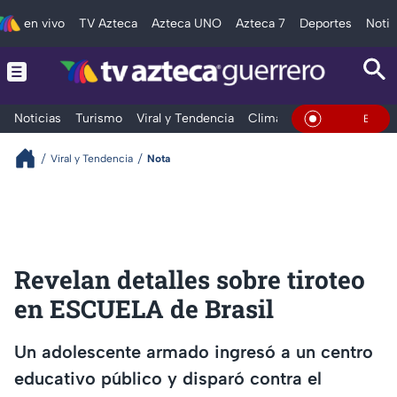
en vivo
TV Azteca
Azteca UNO
Azteca 7
Deportes
Notic
Noticias
Turismo
Viral y Tendencia
Clima
Deportes
Espec
En Vivo
Viral y Tendencia
Nota
Revelan detalles sobre tiroteo
en ESCUELA de Brasil
Un adolescente armado ingresó a un centro
educativo público y disparó contra el