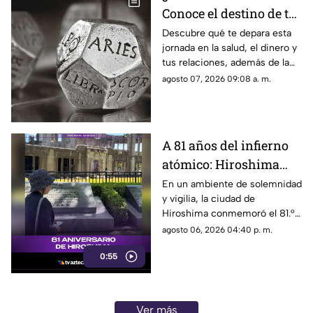
Conoce el destino de tu
signo para este viernes
Descubre qué te depara esta
jornada en la salud, el dinero y
tus relaciones, además de la
palabra clave para guiar tus
agosto 07, 2026 09:08 a. m.
decisiones hoy.
A 81 años del infierno
atómico: Hiroshima
exige a las potencias el
En un ambiente de solemnidad
y vigilia, la ciudad de
fin de la era nuclear
Hiroshima conmemoró el 81.°
aniversario del devastador
agosto 06, 2026 04:40 p. m.
bombardeo atómico
0:55
perpetrado por Estados Unidos
en 1945.
Ver más