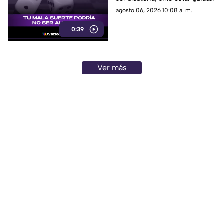
por leyes ocultas y fuerzas
agosto 06, 2026 10:08 a. m.
invisibles del universo.
0:39
Ver más