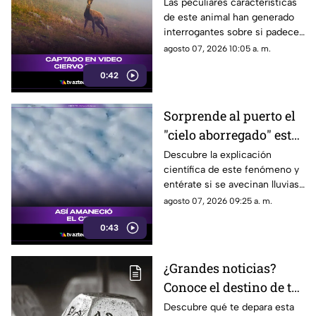
que causa asombro en
Las peculiares características
de este animal han generado
redes sociales
interrogantes sobre si padece
una malformación congénita.
agosto 07, 2026 10:05 a. m.
0:42
Sorprende al puerto el
"cielo aborregado" este
viernes: ¿Qué nos
Descubre la explicación
científica de este fenómeno y
espera en el clima?
entérate si se avecinan lluvias
o buen tiempo.
agosto 07, 2026 09:25 a. m.
0:43
¿Grandes noticias?
Conoce el destino de tu
signo para este viernes
Descubre qué te depara esta