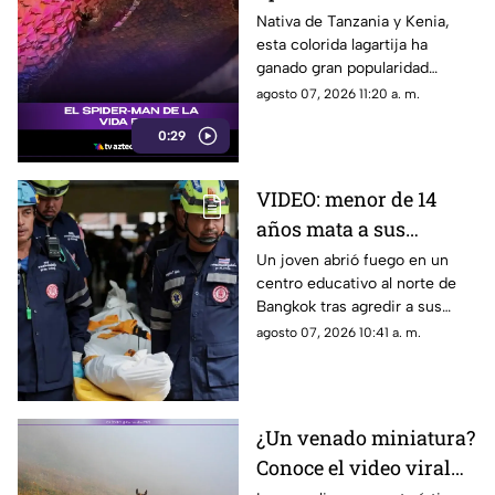
reptil con los colores
Nativa de Tanzania y Kenia,
esta colorida lagartija ha
del superhéroe
ganado gran popularidad
debido a su increíble parecido
agosto 07, 2026 11:20 a. m.
con el icónico superhéroe.
0:29
VIDEO: menor de 14
años mata a sus
abuelos y 5 profesores
Un joven abrió fuego en un
centro educativo al norte de
en tiroteo
Bangkok tras agredir a sus
familiares; el incidente dejó
agosto 07, 2026 10:41 a. m.
más de 30 personas
lesionadas.
¿Un venado miniatura?
Conoce el video viral