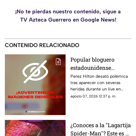
¡No te pierdas nuestro contenido, sigue a
TV Azteca Guerrero en Google News!
CONTENIDO RELACIONADO
Popular bloguero
estadounidense
aparece con severas
Perez Hilton desató polémica
tras aparecer con severas
heridas en un LIVE;
heridas durante un live en
¿buscaba interacción?
TikTok. El video abrió un
agosto 07, 2026 12:37 p. m.
intenso debate.
¿Conoces a la "Lagartija
Spider-Man"? Este es el