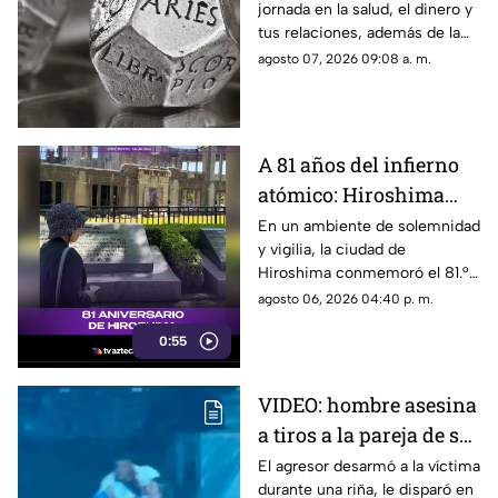
jornada en la salud, el dinero y
tus relaciones, además de la
palabra clave para guiar tus
agosto 07, 2026 09:08 a. m.
decisiones hoy.
A 81 años del infierno
atómico: Hiroshima
exige a las potencias el
En un ambiente de solemnidad
y vigilia, la ciudad de
fin de la era nuclear
Hiroshima conmemoró el 81.°
aniversario del devastador
agosto 06, 2026 04:40 p. m.
bombardeo atómico
0:55
perpetrado por Estados Unidos
en 1945.
VIDEO: hombre asesina
a tiros a la pareja de su
ex tras pelea en rodeo
El agresor desarmó a la víctima
durante una riña, le disparó en