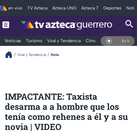
en vivo
TV Azteca
Azteca UNO
Azteca 7
Deportes
Notic
Noticias
Turismo
Viral y Tendencia
Clima
Deportes
Espec
En Vivo
Viral y Tendencia
Nota
IMPACTANTE: Taxista
desarma a a hombre que los
tenía como rehenes a él y a su
novia | VIDEO