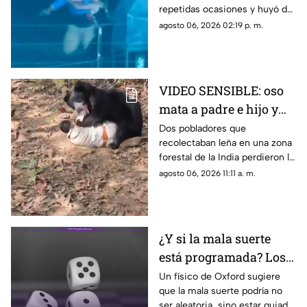
repetidas ocasiones y huyó de
la escena.
agosto 06, 2026 02:19 p. m.
VIDEO SENSIBLE: oso
mata a padre e hijo y
deja a una persona
Dos pobladores que
recolectaban leña en una zona
herida
forestal de la India perdieron la
vida; un oficial fue reportado
agosto 06, 2026 11:11 a. m.
con lesiones graves.
¿Y si la mala suerte
está programada? Los
patrones ocultos detrás
Un físico de Oxford sugiere
que la mala suerte podría no
del azar
ser aleatoria, sino estar guiada