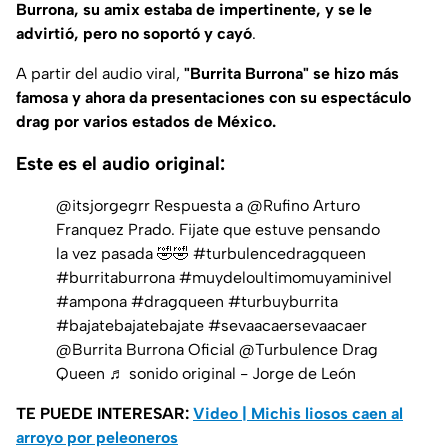
Burrona, su amix estaba de impertinente, y se le
advirtió, pero
no soportó
y cayó
.
A partir del audio viral,
"Burrita Burrona" se hizo más
famosa y ahora da presentaciones con su espectáculo
drag por varios estados de México.
Este es el audio original:
@itsjorgegrr
Respuesta a @Rufino Arturo
Franquez Prado. Fijate que estuve pensando
la vez pasada 🤣🤣
#turbulencedragqueen
#burritaburrona
#muydeloultimomuyaminivel
#ampona
#dragqueen
#turbuyburrita
#bajatebajatebajate
#sevaacaersevaacaer
@Burrita Burrona Oficial @Turbulence Drag
Queen
♬ sonido original - Jorge de León
TE PUEDE INTERESAR:
Video | Michis liosos caen al
arroyo por peleoneros