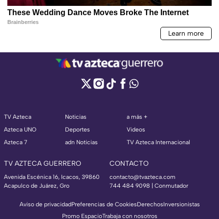
TV Azteca
Noticias
a más +
Azteca UNO
Deportes
Videos
Azteca 7
adn Noticias
TV Azteca Internacional
TV AZTECA GUERRERO
CONTACTO
Avenida Escénica 16, Icacos, 39860
contacto@tvazteca.com
Acapulco de Juárez, Gro
744 484 9098 | Conmutador
Aviso de privacidad
Preferencias de Cookies
Derechos
Inversionistas
Promo Espacio
Trabaja con nosotros