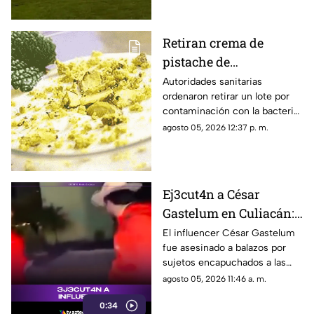
Retiran crema de
pistache de
supermercados por
Autoridades sanitarias
ordenaron retirar un lote por
salmonela
contaminación con la bacteria;
revisa los códigos del producto
agosto 05, 2026 12:37 p. m.
afectado.
Ej3cut4n a César
Gastelum en Culiacán:
El influencer había
El influencer César Gastelum
fue asesinado a balazos por
manifestado tener
sujetos encapuchados a las
miedo
afueras de un restaurante en
agosto 05, 2026 11:46 a. m.
Culiacán, Sinaloa, tras haber
0:34
advertido previamente que lo