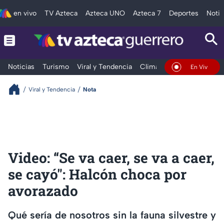
en vivo
TV Azteca
Azteca UNO
Azteca 7
Deportes
Notic
Noticias
Turismo
Viral y Tendencia
Clima
Deportes
Espec
En Vivo
Viral y Tendencia
Nota
Video: “Se va caer, se va a caer,
se cayó": Halcón choca por
avorazado
Qué sería de nosotros sin la fauna silvestre y