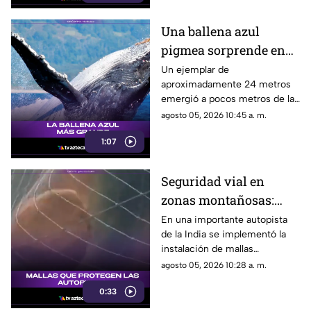
venían siguiendo.
Una ballena azul
pigmea sorprende en
las costas de Australia
Un ejemplar de
aproximadamente 24 metros
emergió a pocos metros de la
superficie cerca del muelle
agosto 05, 2026 10:45 a. m.
Busselton, dejando
1:07
maravillados a turistas,
científicos y habitantes locales.
Seguridad vial en
zonas montañosas:
instalan mallas
En una importante autopista
de la India se implementó la
ciclónicas para frenar
instalación de mallas
caída de rocas
ciclónicas en los laterales
agosto 05, 2026 10:28 a. m.
montañosos para retener
0:33
escombros y rocas,
protegiendo a los