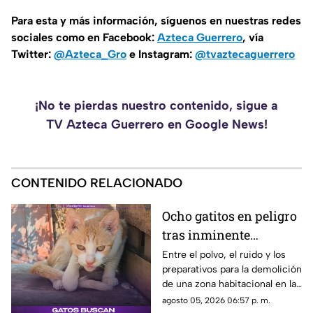
Para esta y más información, síguenos en nuestras redes
sociales como en Facebook:
Azteca Guerrero
, vía
Twitter:
@Azteca_Gro
e Instagram:
@tvaztecaguerrero
¡No te pierdas nuestro contenido, sigue a
TV Azteca Guerrero en Google News!
CONTENIDO RELACIONADO
Ocho gatitos en peligro
tras inminente
demolición en la
Entre el polvo, el ruido y los
preparativos para la demolición
colonia San Agustín de
de una zona habitacional en la
Acapulco
colonia San Agustín, una
agosto 05, 2026 06:57 p. m.