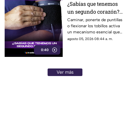
¿Sabías que tenemos
un segundo corazón?
Descubre el rol vital de
Caminar, ponerte de puntillas
o flexionar los tobillos activa
tus pantorrillas
un mecanismo esencial que
reduce la carga de trabajo en
agosto 05, 2026 08:44 a. m.
tu corazón.
0:40
Ver más