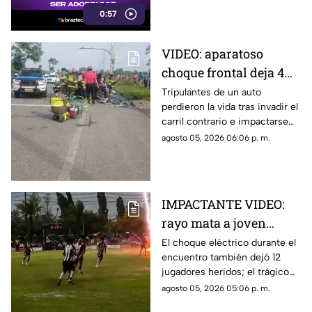
colonia de felinos enfrenta una
0:57
crítica situación de
supervivencia.
VIDEO: aparatoso
choque frontal deja 4
muertos de una familia
Tripulantes de un auto
perdieron la vida tras invadir el
carril contrario e impactarse
contra un camión de ganado.
agosto 05, 2026 06:06 p. m.
IMPACTANTE VIDEO:
rayo mata a joven
futbolista en pleno
El choque eléctrico durante el
encuentro también dejó 12
partido
jugadores heridos; el trágico
momento quedó grabado.
agosto 05, 2026 05:06 p. m.