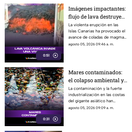
automovilistas de posibles
Imágenes impactantes:
deslaves.
flujo de lava destruye
viviendas en su
La violenta erupción en las
Islas Canarias ha provocado el
camino hacia la costa
avance de coladas de magma
que destruyen viviendas a su
agosto 05, 2026 09:46 a. m.
paso.
0:51
Mares contaminados:
el colapso ambiental y
pesquero en zonas
La contaminación y la fuerte
industrialización en las costas
costeras asiáticas
del gigante asiático han
colapsado sus ecosistemas
agosto 05, 2026 09:09 a. m.
marinos, obligando a las flotas
0:31
pesqueras a buscar otros
océanos.