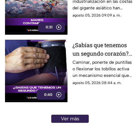
industrialización en las costas
costeras asiáticas
del gigante asiático han
colapsado sus ecosistemas
agosto 05, 2026 09:09 a. m.
marinos, obligando a las flotas
0:31
pesqueras a buscar otros
océanos.
¿Sabías que tenemos
un segundo corazón?
Descubre el rol vital de
Caminar, ponerte de puntillas
o flexionar los tobillos activa
tus pantorrillas
un mecanismo esencial que
reduce la carga de trabajo en
agosto 05, 2026 08:44 a. m.
tu corazón.
0:40
Ver más