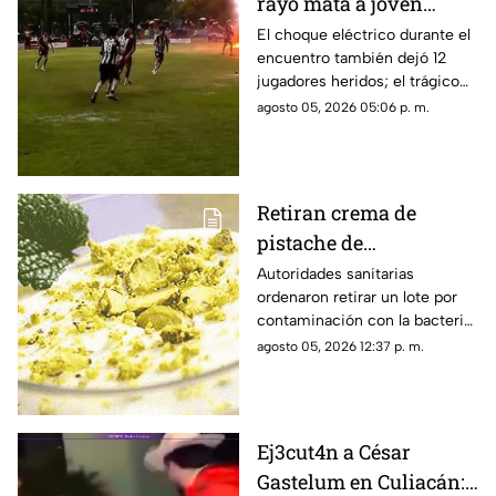
rayo mata a joven
futbolista en pleno
El choque eléctrico durante el
encuentro también dejó 12
partido
jugadores heridos; el trágico
momento quedó grabado.
agosto 05, 2026 05:06 p. m.
Retiran crema de
pistache de
supermercados por
Autoridades sanitarias
ordenaron retirar un lote por
salmonela
contaminación con la bacteria;
revisa los códigos del producto
agosto 05, 2026 12:37 p. m.
afectado.
Ej3cut4n a César
Gastelum en Culiacán: