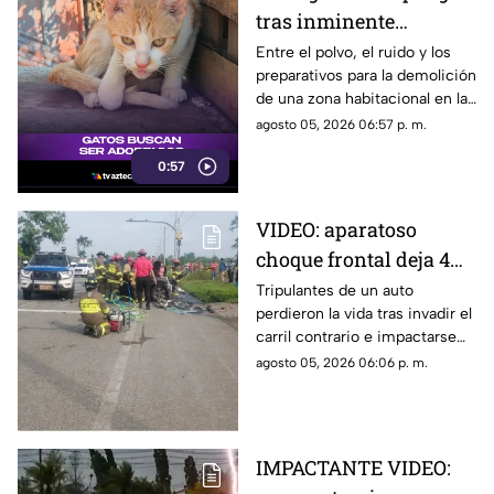
tras inminente
demolición en la
Entre el polvo, el ruido y los
preparativos para la demolición
colonia San Agustín de
de una zona habitacional en la
Acapulco
colonia San Agustín, una
agosto 05, 2026 06:57 p. m.
colonia de felinos enfrenta una
0:57
crítica situación de
supervivencia.
VIDEO: aparatoso
choque frontal deja 4
muertos de una familia
Tripulantes de un auto
perdieron la vida tras invadir el
carril contrario e impactarse
contra un camión de ganado.
agosto 05, 2026 06:06 p. m.
IMPACTANTE VIDEO: