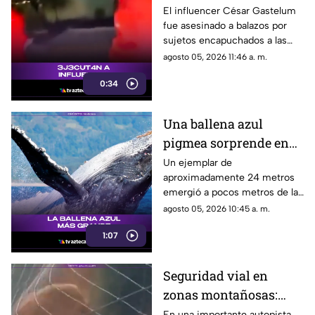
El influencer había
El influencer César Gastelum
fue asesinado a balazos por
manifestado tener
sujetos encapuchados a las
miedo
afueras de un restaurante en
agosto 05, 2026 11:46 a. m.
Culiacán, Sinaloa, tras haber
0:34
advertido previamente que lo
venían siguiendo.
Una ballena azul
pigmea sorprende en
las costas de Australia
Un ejemplar de
aproximadamente 24 metros
emergió a pocos metros de la
superficie cerca del muelle
agosto 05, 2026 10:45 a. m.
Busselton, dejando
1:07
maravillados a turistas,
científicos y habitantes locales.
Seguridad vial en
zonas montañosas:
instalan mallas
En una importante autopista