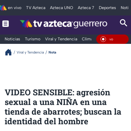
en vivo
TV Azteca
Azteca UNO
Azteca 7
Deportes
Notic
Noticias
Turismo
Viral y Tendencia
Clima
Deportes
Espec
En Viv
Viral y Tendencia
Nota
VIDEO SENSIBLE: agresión
sexual a una NIÑA en una
tienda de abarrotes; buscan la
identidad del hombre