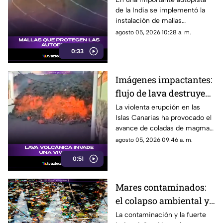
de la India se implementó la
ciclónicas para frenar
instalación de mallas
caída de rocas
ciclónicas en los laterales
agosto 05, 2026 10:28 a. m.
montañosos para retener
0:33
escombros y rocas,
protegiendo a los
automovilistas de posibles
Imágenes impactantes:
deslaves.
flujo de lava destruye
viviendas en su
La violenta erupción en las
Islas Canarias ha provocado el
camino hacia la costa
avance de coladas de magma
que destruyen viviendas a su
agosto 05, 2026 09:46 a. m.
paso.
0:51
Mares contaminados:
el colapso ambiental y
pesquero en zonas
La contaminación y la fuerte