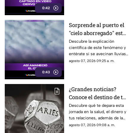
0:42
Sorprende al puerto el
"cielo aborregado" este
viernes: ¿Qué nos
Descubre la explicación
científica de este fenómeno y
espera en el clima?
entérate si se avecinan lluvias
o buen tiempo.
agosto 07, 2026 09:25 a. m.
0:43
¿Grandes noticias?
Conoce el destino de tu
signo para este viernes
Descubre qué te depara esta
jornada en la salud, el dinero y
tus relaciones, además de la
palabra clave para guiar tus
agosto 07, 2026 09:08 a. m.
decisiones hoy.