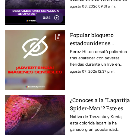
tierra
los presentes, quienes
agosto 08, 2026 09:31 a. m.
esquivaron por muy poco
0:24
quedar atrapados bajo los
escombros.
Popular bloguero
estadounidense
aparece con severas
Perez Hilton desató polémica
tras aparecer con severas
heridas en un LIVE;
heridas durante un live en
¿buscaba interacción?
TikTok. El video abrió un
agosto 07, 2026 12:37 p. m.
intenso debate.
¿Conoces a la "Lagartija
Spider-Man"? Este es el
reptil con los colores
Nativa de Tanzania y Kenia,
esta colorida lagartija ha
del superhéroe
ganado gran popularidad