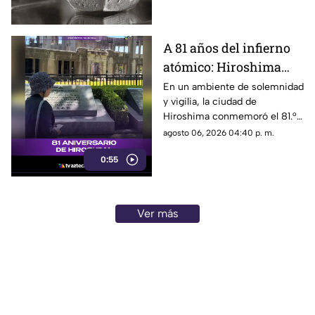
A 81 años del infierno
atómico: Hiroshima
exige a las potencias el
En un ambiente de solemnidad
y vigilia, la ciudad de
fin de la era nuclear
Hiroshima conmemoró el 81.°
aniversario del devastador
agosto 06, 2026 04:40 p. m.
bombardeo atómico
0:55
perpetrado por Estados Unidos
en 1945.
Ver más