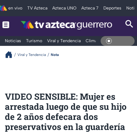
en vivo
TV Azteca
Azteca UNO
Azteca 7
Deportes
Notic
Noticias
Turismo
Viral y Tendencia
Clima
Deportes
Espec
En Viv
Viral y Tendencia
Nota
VIDEO SENSIBLE: Mujer es
arrestada luego de que su hijo
de 2 años defecara dos
preservativos en la guardería