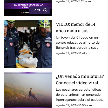
debido a su increíble parecido
agosto 07, 2026 11:20 a. m.
con el icónico superhéroe.
0:29
VIDEO: menor de 14
años mata a sus
abuelos y 5 profesores
Un joven abrió fuego en un
centro educativo al norte de
en tiroteo
Bangkok tras agredir a sus
familiares; el incidente dejó
agosto 07, 2026 10:41 a. m.
más de 30 personas
lesionadas.
¿Un venado miniatura?
Conoce el video viral
que causa asombro en
Las peculiares características
de este animal han generado
redes sociales
interrogantes sobre si padece
una malformación congénita.
agosto 07, 2026 10:05 a. m.