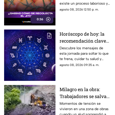
existe un proceso laborioso y
tradicional conocido como la
agosto 08, 2026 12:50 p. m.
pisca. Conoce los detalles de
0:36
esta técnica de recolección
manual.
Horóscopo de hoy: la
recomendación clave
para tu signo este
Descubre los mensajes de
esta jornada para soltar lo que
sábado
te frena, cuidar tu salud y
renovar tu energía en la playa o
agosto 08, 2026 09:35 a. m.
la montaña.
Milagro en la obra:
Trabajadores se salvan
de milagro tras
Momentos de tensión se
vivieron en una zona de obras
aparatoso derrumbe de
cuando un alud sorprendió a