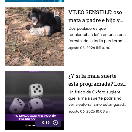
VIDEO SENSIBLE: oso
mata a padre e hijo y
deja a una persona
Dos pobladores que
recolectaban leña en una zona
herida
forestal de la India perdieron la
vida; un oficial fue reportado
agosto 06, 2026 11:11 a. m.
con lesiones graves.
¿Y si la mala suerte
está programada? Los
patrones ocultos detrás
Un físico de Oxford sugiere
que la mala suerte podría no
del azar
ser aleatoria, sino estar guiada
por leyes ocultas y fuerzas
agosto 06, 2026 10:08 a. m.
invisibles del universo.
0:39