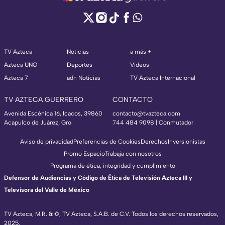
TV Azteca
Noticias
a más +
Azteca UNO
Deportes
Videos
Azteca 7
adn Noticias
TV Azteca Internacional
TV AZTECA GUERRERO
CONTACTO
Avenida Escénica 16, Icacos, 39860
contacto@tvazteca.com
Acapulco de Juárez, Gro
744 484 9098 | Conmutador
Aviso de privacidad
Preferencias de Cookies
Derechos
Inversionistas
Promo Espacio
Trabaja con nosotros
Programa de ética, integridad y cumplimiento
Defensor de Audiencias y Código de Ética de Televisión Azteca III y
Televisora del Valle de México
TV Azteca, M.R. & ©, TV Azteca, S.A.B. de C.V. Todos los derechos reservados,
2025.