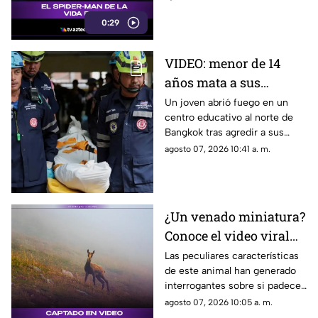
con el icónico superhéroe.
0:29
VIDEO: menor de 14
años mata a sus
abuelos y 5 profesores
Un joven abrió fuego en un
centro educativo al norte de
en tiroteo
Bangkok tras agredir a sus
familiares; el incidente dejó
agosto 07, 2026 10:41 a. m.
más de 30 personas
lesionadas.
¿Un venado miniatura?
Conoce el video viral
que causa asombro en
Las peculiares características
de este animal han generado
redes sociales
interrogantes sobre si padece
una malformación congénita.
agosto 07, 2026 10:05 a. m.