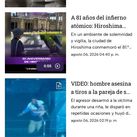
A 81 años del infierno
atómico: Hiroshima
exige a las potencias el
En un ambiente de solemnidad
y vigilia, la ciudad de
fin de la era nuclear
Hiroshima conmemoró el 81.°
aniversario del devastador
agosto 06, 2026 04:40 p. m.
bombardeo atómico
0:55
perpetrado por Estados Unidos
en 1945.
VIDEO: hombre asesina
a tiros a la pareja de su
ex tras pelea en rodeo
El agresor desarmó a la víctima
durante una riña, le disparó en
repetidas ocasiones y huyó de
la escena.
agosto 06, 2026 02:19 p. m.