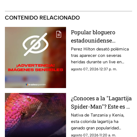
CONTENIDO RELACIONADO
Popular bloguero
estadounidense
aparece con severas
Perez Hilton desató polémica
tras aparecer con severas
heridas en un LIVE;
heridas durante un live en
¿buscaba interacción?
TikTok. El video abrió un
agosto 07, 2026 12:37 p. m.
intenso debate.
¿Conoces a la "Lagartija
Spider-Man"? Este es el
reptil con los colores
Nativa de Tanzania y Kenia,
esta colorida lagartija ha
del superhéroe
ganado gran popularidad
debido a su increíble parecido
agosto 07, 2026 11:20 a. m.