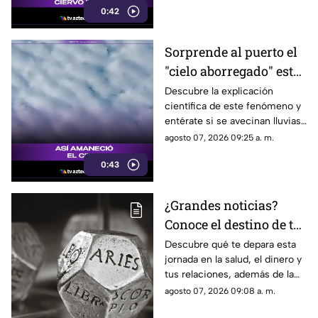
0:42
Sorprende al puerto el
"cielo aborregado" este
viernes: ¿Qué nos
Descubre la explicación
científica de este fenómeno y
espera en el clima?
entérate si se avecinan lluvias
o buen tiempo.
agosto 07, 2026 09:25 a. m.
0:43
¿Grandes noticias?
Conoce el destino de tu
signo para este viernes
Descubre qué te depara esta
jornada en la salud, el dinero y
tus relaciones, además de la
palabra clave para guiar tus
agosto 07, 2026 09:08 a. m.
decisiones hoy.