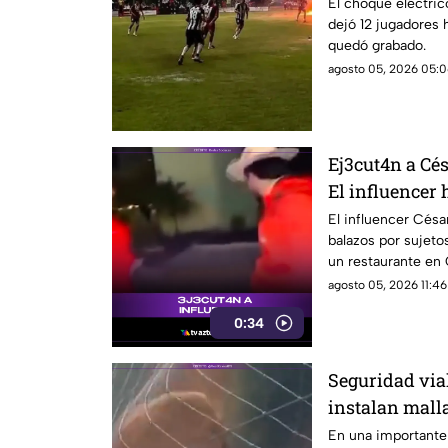
El choque eléctric
dejó 12 jugadores 
quedó grabado.
agosto 05, 2026 05:0
Ej3cut4n a Cé
El influencer
miedo
El influencer Césa
balazos por sujeto
un restaurante en 
advertido previame
agosto 05, 2026 11:46
0:34
Seguridad via
instalan malla
caída de rocas
En una importante 