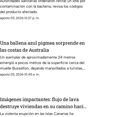
Autoridades sanitarias ordenaron retirar un lote por
contaminación con la bacteria; revisa los códigos
del producto afectado.
agosto 05, 2026 12:37 p. m.
Una ballena azul pigmea sorprende en
las costas de Australia
Un ejemplar de aproximadamente 24 metros
emergió a pocos metros de la superficie cerca del
muelle Busselton, dejando maravillados a turistas,
científicos y habitantes locales.
agosto 05, 2026 10:45 a. m.
Imágenes impactantes: flujo de lava
destruye viviendas en su camino hacia
la costa
La violenta erupción en las Islas Canarias ha