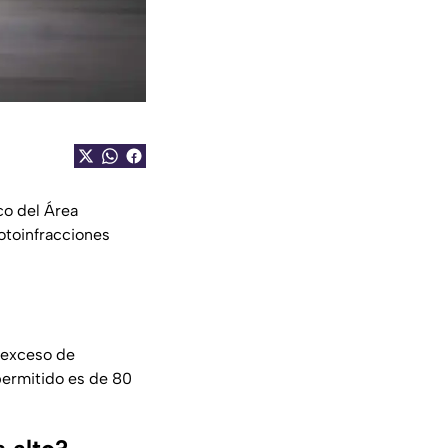
co del Área
fotoinfracciones
l exceso de
permitido es de 80