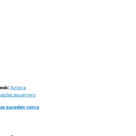
book:
Azteca
vaztecaguerrero
que suceden cerca