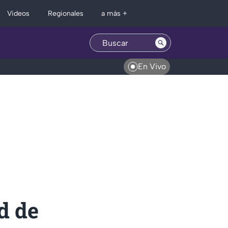
Regionales
Videos
a más +
En Vivo
d de