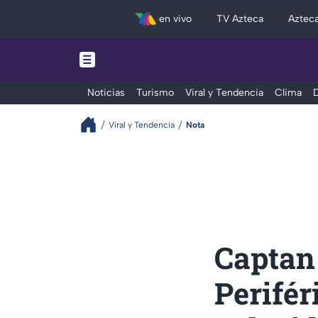
en vivo
TV Azteca
Aztec
Noticias
Turismo
Viral y Tendencia
Clima
D
Viral y Tendencia
Nota
Captan
Perifér