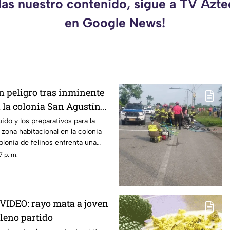
das nuestro contenido, sigue a TV Azt
en Google News!
n peligro tras inminente
 la colonia San Agustín
uido y los preparativos para la
zona habitacional en la colonia
olonia de felinos enfrenta una
e supervivencia.
7 p. m.
IDEO: rayo mata a joven
pleno partido