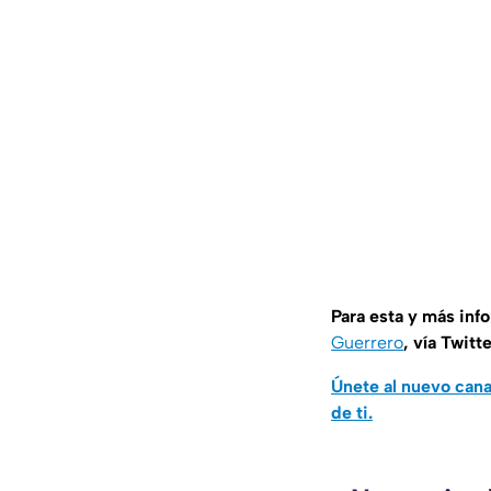
Para esta y más inf
Guerrero
, vía Twitt
Únete al nuevo can
de ti.