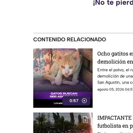
¡No te pier
CONTENIDO RELACIONADO
Ocho gatitos e
demolición en
de Acapulco
Entre el polvo, el r
demolición de una 
San Agustín, una c
crítica situación d
agosto 05, 2026 06:5
0:57
IMPACTANTE V
futbolista en 