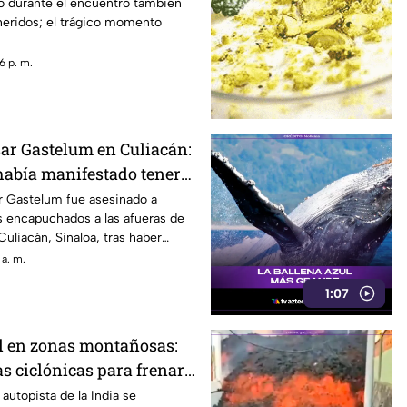
o durante el encuentro también
heridos; el trágico momento
6 p. m.
sar Gastelum en Culiacán:
 había manifestado tener
r Gastelum fue asesinado a
s encapuchados a las afueras de
Culiacán, Sinaloa, tras haber
nte que lo venían siguiendo.
 a. m.
1:07
l en zonas montañosas:
s ciclónicas para frenar
autopista de la India se