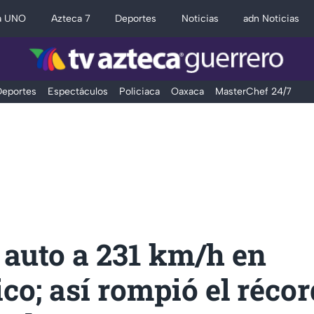
a UNO
Azteca 7
Deportes
Noticias
adn Noticias
eportes
Espectáculos
Policiaca
Oaxaca
MasterChef 24/7
 auto a 231 km/h en
ico; así rompió el récor