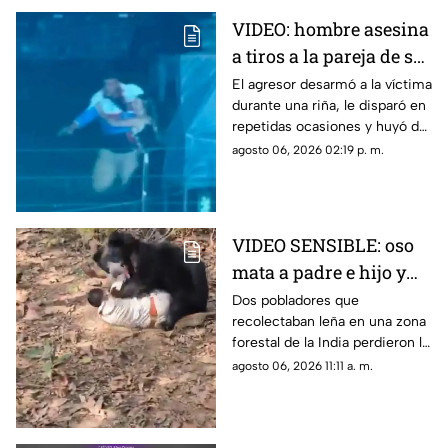
VIDEO: hombre asesina
a tiros a la pareja de su
ex tras pelea en rodeo
El agresor desarmó a la víctima
durante una riña, le disparó en
repetidas ocasiones y huyó de
la escena.
agosto 06, 2026 02:19 p. m.
VIDEO SENSIBLE: oso
mata a padre e hijo y
deja a una persona
Dos pobladores que
recolectaban leña en una zona
herida
forestal de la India perdieron la
vida; un oficial fue reportado
agosto 06, 2026 11:11 a. m.
con lesiones graves.