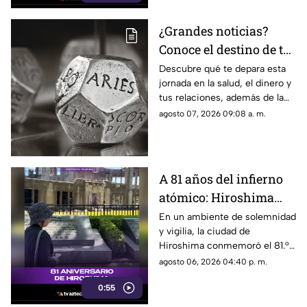
¿Grandes noticias?
Conoce el destino de tu
signo para este viernes
Descubre qué te depara esta
jornada en la salud, el dinero y
tus relaciones, además de la
palabra clave para guiar tus
agosto 07, 2026 09:08 a. m.
decisiones hoy.
A 81 años del infierno
atómico: Hiroshima
exige a las potencias el
En un ambiente de solemnidad
y vigilia, la ciudad de
fin de la era nuclear
Hiroshima conmemoró el 81.°
aniversario del devastador
agosto 06, 2026 04:40 p. m.
bombardeo atómico
0:55
perpetrado por Estados Unidos
en 1945.