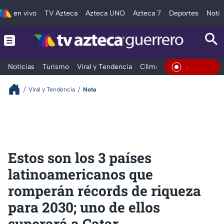
en vivo
TV Azteca
Azteca UNO
Azteca 7
Deportes
Notic
Noticias
Turismo
Viral y Tendencia
Clima
Deportes
Espec
En Vivo
Viral y Tendencia
Nota
Estos son los 3 países
latinoamericanos que
romperán récords de riqueza
para 2030; uno de ellos
superará a Catar