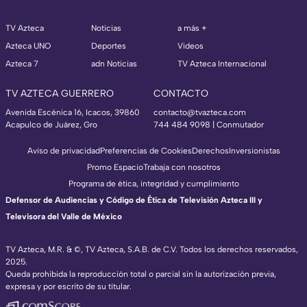
TV Azteca
Noticias
a más +
Azteca UNO
Deportes
Videos
Azteca 7
adn Noticias
TV Azteca Internacional
TV AZTECA GUERRERO
CONTACTO
Avenida Escénica 16, Icacos, 39860
contacto@tvazteca.com
Acapulco de Juárez, Gro
744 484 9098 | Conmutador
Aviso de privacidad
Preferencias de Cookies
Derechos
Inversionistas
Promo Espacio
Trabaja con nosotros
Programa de ética, integridad y cumplimiento
Defensor de Audiencias y Código de Ética de Televisión Azteca III y
Televisora del Valle de México
TV Azteca, M.R. & ©, TV Azteca, S.A.B. de C.V. Todos los derechos reservados,
2025.
Queda prohibida la reproducción total o parcial sin la autorización previa,
expresa y por escrito de su titular.