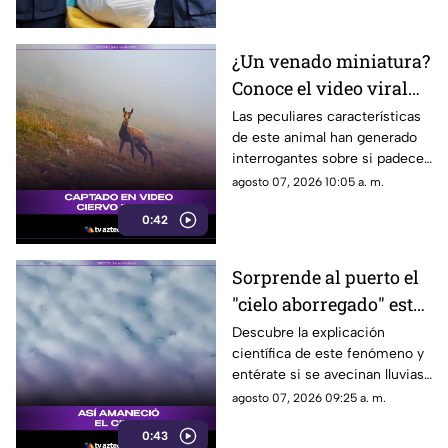
lesionadas.
¿Un venado miniatura?
Conoce el video viral
que causa asombro en
Las peculiares características
de este animal han generado
redes sociales
interrogantes sobre si padece
una malformación congénita.
agosto 07, 2026 10:05 a. m.
0:42
Sorprende al puerto el
"cielo aborregado" este
viernes: ¿Qué nos
Descubre la explicación
científica de este fenómeno y
espera en el clima?
entérate si se avecinan lluvias
o buen tiempo.
agosto 07, 2026 09:25 a. m.
0:43