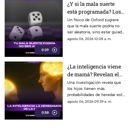
¿Y si la mala suerte
está programada? Los
patrones ocultos detrás
Un físico de Oxford sugiere
que la mala suerte podría no
del azar
ser aleatoria, sino estar guiada
por leyes ocultas y fuerzas
agosto 06, 2026 10:08 a. m.
invisibles del universo.
0:39
¿La inteligencia viene
de mamá? Revelan el
rol clave de los genes
Una investigación revela que
los hijos tienen más
maternos
probabilidades de heredar este
rasgo de sus madres gracias al
agosto 06, 2026 09:39 a. m.
cromosoma X y su activación
0:58
en la corteza cerebral.