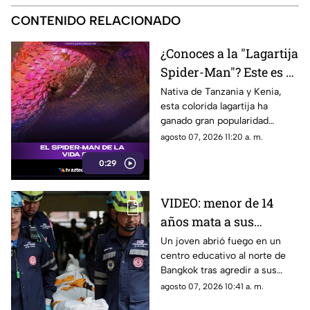
CONTENIDO RELACIONADO
¿Conoces a la "Lagartija
Spider-Man"? Este es el
reptil con los colores
Nativa de Tanzania y Kenia,
esta colorida lagartija ha
del superhéroe
ganado gran popularidad
debido a su increíble parecido
agosto 07, 2026 11:20 a. m.
con el icónico superhéroe.
0:29
VIDEO: menor de 14
años mata a sus
abuelos y 5 profesores
Un joven abrió fuego en un
centro educativo al norte de
en tiroteo
Bangkok tras agredir a sus
familiares; el incidente dejó
agosto 07, 2026 10:41 a. m.
más de 30 personas