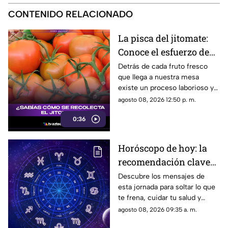
CONTENIDO RELACIONADO
La pisca del jitomate:
Conoce el esfuerzo de
los jornaleros y el
Detrás de cada fruto fresco
que llega a nuestra mesa
cuidado en el campo
existe un proceso laborioso y
tradicional conocido como la
agosto 08, 2026 12:50 p. m.
pisca. Conoce los detalles de
0:36
esta técnica de recolección
manual.
Horóscopo de hoy: la
recomendación clave
para tu signo este
Descubre los mensajes de
esta jornada para soltar lo que
sábado
te frena, cuidar tu salud y
renovar tu energía en la playa o
agosto 08, 2026 09:35 a. m.
la montaña.