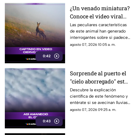
¿Un venado miniatura?
Conoce el video viral
que causa asombro en
Las peculiares características
de este animal han generado
redes sociales
interrogantes sobre si padece
una malformación congénita.
agosto 07, 2026 10:05 a. m.
0:42
Sorprende al puerto el
"cielo aborregado" este
viernes: ¿Qué nos
Descubre la explicación
científica de este fenómeno y
espera en el clima?
entérate si se avecinan lluvias
o buen tiempo.
agosto 07, 2026 09:25 a. m.
0:43