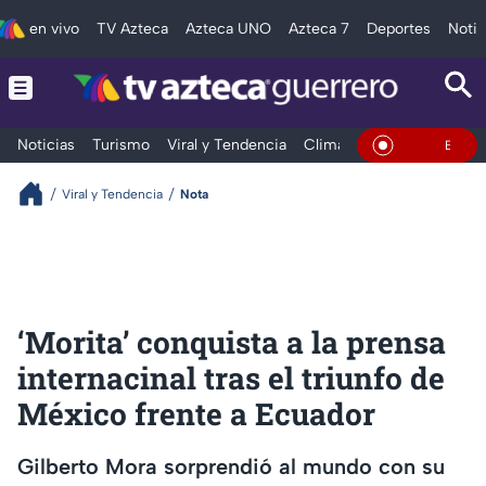
en vivo
TV Azteca
Azteca UNO
Azteca 7
Deportes
Notic
Noticias
Turismo
Viral y Tendencia
Clima
Deportes
Espec
En Vivo
Viral y Tendencia
Nota
‘Morita’ conquista a la prensa
internacinal tras el triunfo de
México frente a Ecuador
Gilberto Mora sorprendió al mundo con su