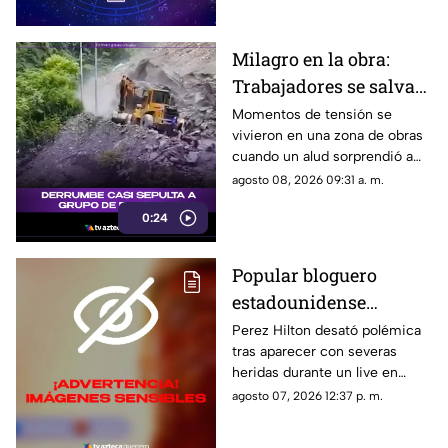
Milagro en la obra:
Trabajadores se salvan
de milagro tras
Momentos de tensión se
vivieron en una zona de obras
aparatoso derrumbe de
cuando un alud sorprendió a
tierra
los presentes, quienes
agosto 08, 2026 09:31 a. m.
esquivaron por muy poco
0:24
quedar atrapados bajo los
escombros.
Popular bloguero
estadounidense
aparece con severas
Perez Hilton desató polémica
tras aparecer con severas
heridas en un LIVE;
heridas durante un live en
¿buscaba interacción?
TikTok. El video abrió un
agosto 07, 2026 12:37 p. m.
intenso debate.