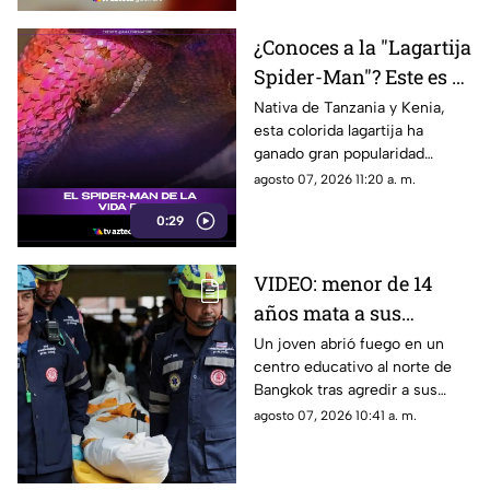
¿Conoces a la "Lagartija
Spider-Man"? Este es el
reptil con los colores
Nativa de Tanzania y Kenia,
esta colorida lagartija ha
del superhéroe
ganado gran popularidad
debido a su increíble parecido
agosto 07, 2026 11:20 a. m.
con el icónico superhéroe.
0:29
VIDEO: menor de 14
años mata a sus
abuelos y 5 profesores
Un joven abrió fuego en un
centro educativo al norte de
en tiroteo
Bangkok tras agredir a sus
familiares; el incidente dejó
agosto 07, 2026 10:41 a. m.
más de 30 personas
lesionadas.