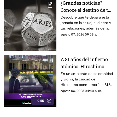
¿Grandes noticias?
Conoce el destino de tu
signo para este viernes
Descubre qué te depara esta
jornada en la salud, el dinero y
tus relaciones, además de la
palabra clave para guiar tus
agosto 07, 2026 09:08 a. m.
decisiones hoy.
A 81 años del infierno
atómico: Hiroshima
exige a las potencias el
En un ambiente de solemnidad
y vigilia, la ciudad de
fin de la era nuclear
Hiroshima conmemoró el 81.°
aniversario del devastador
agosto 06, 2026 04:40 p. m.
bombardeo atómico
0:55
perpetrado por Estados Unidos
en 1945.