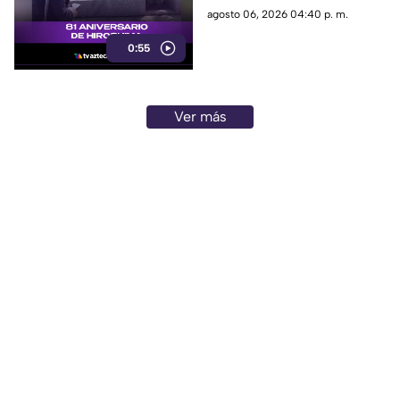
aniversario del devastador
agosto 06, 2026 04:40 p. m.
bombardeo atómico
0:55
perpetrado por Estados Unidos
en 1945.
Ver más