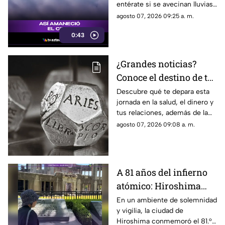
entérate si se avecinan lluvias
o buen tiempo.
agosto 07, 2026 09:25 a. m.
0:43
¿Grandes noticias?
Conoce el destino de tu
signo para este viernes
Descubre qué te depara esta
jornada en la salud, el dinero y
tus relaciones, además de la
palabra clave para guiar tus
agosto 07, 2026 09:08 a. m.
decisiones hoy.
A 81 años del infierno
atómico: Hiroshima
exige a las potencias el
En un ambiente de solemnidad
y vigilia, la ciudad de
fin de la era nuclear
Hiroshima conmemoró el 81.°