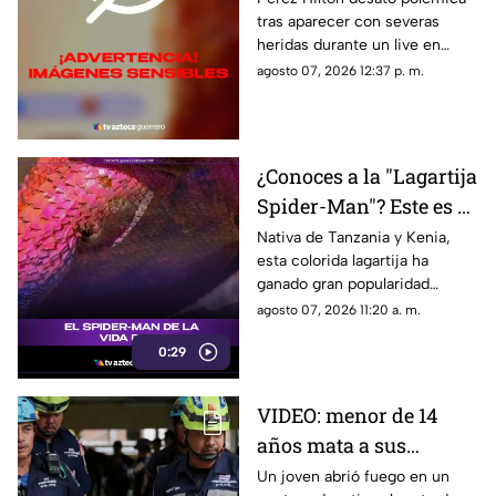
tras aparecer con severas
heridas en un LIVE;
heridas durante un live en
¿buscaba interacción?
TikTok. El video abrió un
agosto 07, 2026 12:37 p. m.
intenso debate.
¿Conoces a la "Lagartija
Spider-Man"? Este es el
reptil con los colores
Nativa de Tanzania y Kenia,
esta colorida lagartija ha
del superhéroe
ganado gran popularidad
debido a su increíble parecido
agosto 07, 2026 11:20 a. m.
con el icónico superhéroe.
0:29
VIDEO: menor de 14
años mata a sus
abuelos y 5 profesores
Un joven abrió fuego en un