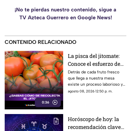
¡No te pierdas nuestro contenido, sigue a
TV Azteca Guerrero en Google News!
CONTENIDO RELACIONADO
La pisca del jitomate:
Conoce el esfuerzo de
los jornaleros y el
Detrás de cada fruto fresco
que llega a nuestra mesa
cuidado en el campo
existe un proceso laborioso y
tradicional conocido como la
agosto 08, 2026 12:50 p. m.
pisca. Conoce los detalles de
0:36
esta técnica de recolección
manual.
Horóscopo de hoy: la
recomendación clave