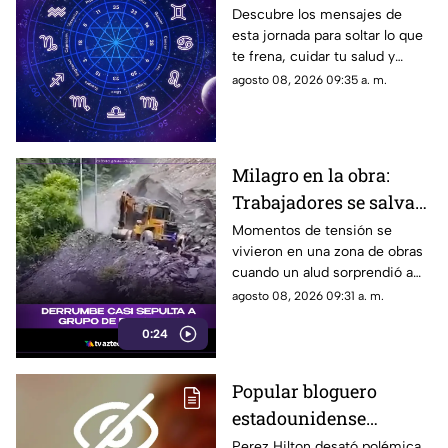
para tu signo este
Descubre los mensajes de
esta jornada para soltar lo que
sábado
te frena, cuidar tu salud y
renovar tu energía en la playa o
agosto 08, 2026 09:35 a. m.
la montaña.
Milagro en la obra:
Trabajadores se salvan
de milagro tras
Momentos de tensión se
vivieron en una zona de obras
aparatoso derrumbe de
cuando un alud sorprendió a
tierra
los presentes, quienes
agosto 08, 2026 09:31 a. m.
esquivaron por muy poco
0:24
quedar atrapados bajo los
escombros.
Popular bloguero
estadounidense
aparece con severas
Perez Hilton desató polémica