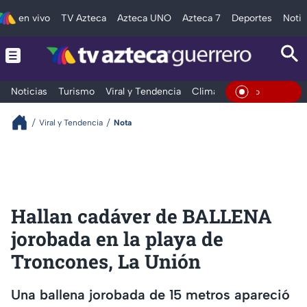
en vivo
TV Azteca
Azteca UNO
Azteca 7
Deportes
Notic
Noticias
Turismo
Viral y Tendencia
Clima
Deportes
Espec
En Vivo
Viral y Tendencia
Nota
Hallan cadáver de BALLENA
jorobada en la playa de
Troncones, La Unión
Una ballena jorobada de 15 metros apareció