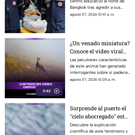
centro educativo al norte de
en tiroteo
Bangkok tras agredir a sus
familiares; el incidente dejó
agosto 07, 2026 10:41 a. m.
más de 30 personas
lesionadas.
¿Un venado miniatura?
Conoce el video viral
que causa asombro en
Las peculiares características
de este animal han generado
redes sociales
interrogantes sobre si padece
una malformación congénita.
agosto 07, 2026 10:05 a. m.
0:42
Sorprende al puerto el
"cielo aborregado" este
viernes: ¿Qué nos
Descubre la explicación
científica de este fenómeno y
espera en el clima?