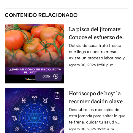
CONTENIDO RELACIONADO
La pisca del jitomate:
Conoce el esfuerzo de
los jornaleros y el
Detrás de cada fruto fresco
que llega a nuestra mesa
cuidado en el campo
existe un proceso laborioso y
tradicional conocido como la
agosto 08, 2026 12:50 p. m.
pisca. Conoce los detalles de
0:36
esta técnica de recolección
manual.
Horóscopo de hoy: la
recomendación clave
para tu signo este
Descubre los mensajes de
esta jornada para soltar lo que
sábado
te frena, cuidar tu salud y
renovar tu energía en la playa o
agosto 08, 2026 09:35 a. m.