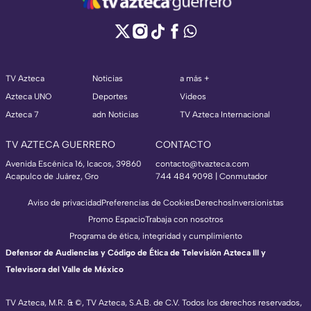
TV Azteca
Noticias
a más +
Azteca UNO
Deportes
Videos
Azteca 7
adn Noticias
TV Azteca Internacional
TV AZTECA GUERRERO
CONTACTO
Avenida Escénica 16, Icacos, 39860
contacto@tvazteca.com
Acapulco de Juárez, Gro
744 484 9098 | Conmutador
Aviso de privacidad
Preferencias de Cookies
Derechos
Inversionistas
Promo Espacio
Trabaja con nosotros
Programa de ética, integridad y cumplimiento
Defensor de Audiencias y Código de Ética de Televisión Azteca III y
Televisora del Valle de México
TV Azteca, M.R. & ©, TV Azteca, S.A.B. de C.V. Todos los derechos reservados,