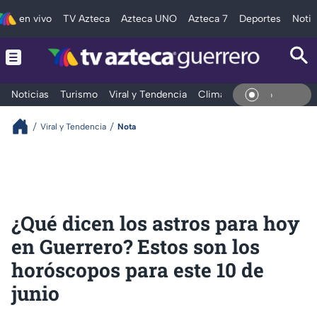
en vivo
TV Azteca
Azteca UNO
Azteca 7
Deportes
Notic
Noticias
Turismo
Viral y Tendencia
Clima
Deportes
Espec
En Viv
Viral y Tendencia
Nota
¿Qué dicen los astros para hoy
en Guerrero? Estos son los
horóscopos para este 10 de
junio