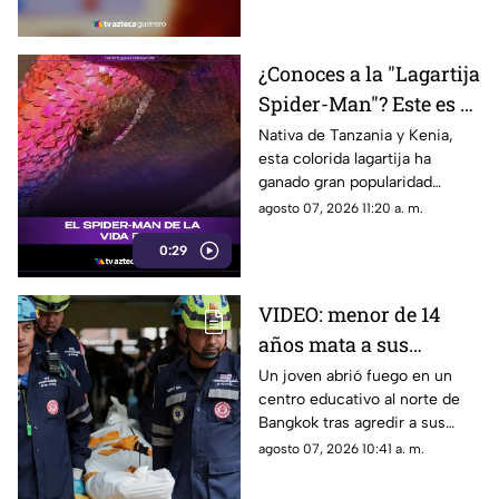
¿Conoces a la "Lagartija
Spider-Man"? Este es el
reptil con los colores
Nativa de Tanzania y Kenia,
esta colorida lagartija ha
del superhéroe
ganado gran popularidad
debido a su increíble parecido
agosto 07, 2026 11:20 a. m.
con el icónico superhéroe.
0:29
VIDEO: menor de 14
años mata a sus
abuelos y 5 profesores
Un joven abrió fuego en un
centro educativo al norte de
en tiroteo
Bangkok tras agredir a sus
familiares; el incidente dejó
agosto 07, 2026 10:41 a. m.
más de 30 personas
lesionadas.