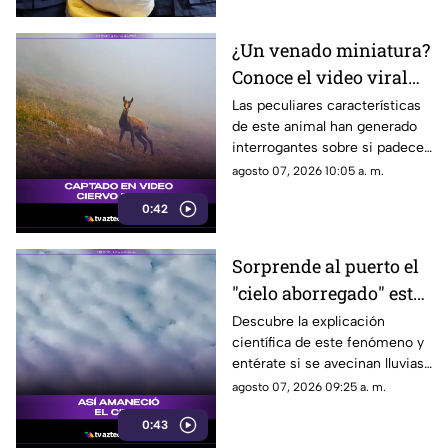
¿Un venado miniatura?
Conoce el video viral
que causa asombro en
Las peculiares características
de este animal han generado
redes sociales
interrogantes sobre si padece
una malformación congénita.
agosto 07, 2026 10:05 a. m.
0:42
Sorprende al puerto el
"cielo aborregado" este
viernes: ¿Qué nos
Descubre la explicación
científica de este fenómeno y
espera en el clima?
entérate si se avecinan lluvias
o buen tiempo.
agosto 07, 2026 09:25 a. m.
0:43