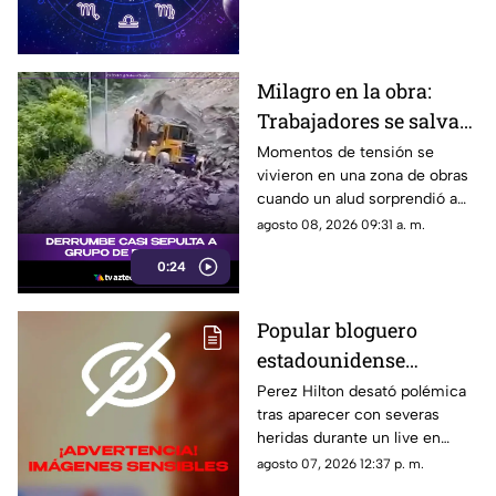
la montaña.
Milagro en la obra:
Trabajadores se salvan
de milagro tras
Momentos de tensión se
vivieron en una zona de obras
aparatoso derrumbe de
cuando un alud sorprendió a
tierra
los presentes, quienes
agosto 08, 2026 09:31 a. m.
esquivaron por muy poco
0:24
quedar atrapados bajo los
escombros.
Popular bloguero
estadounidense
aparece con severas
Perez Hilton desató polémica
tras aparecer con severas
heridas en un LIVE;
heridas durante un live en
¿buscaba interacción?
TikTok. El video abrió un
agosto 07, 2026 12:37 p. m.
intenso debate.