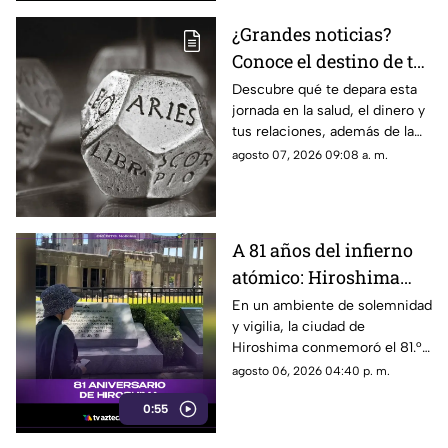
¿Grandes noticias?
Conoce el destino de tu
signo para este viernes
Descubre qué te depara esta
jornada en la salud, el dinero y
tus relaciones, además de la
palabra clave para guiar tus
agosto 07, 2026 09:08 a. m.
decisiones hoy.
A 81 años del infierno
atómico: Hiroshima
exige a las potencias el
En un ambiente de solemnidad
y vigilia, la ciudad de
fin de la era nuclear
Hiroshima conmemoró el 81.°
aniversario del devastador
agosto 06, 2026 04:40 p. m.
bombardeo atómico
0:55
perpetrado por Estados Unidos
en 1945.