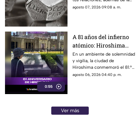
palabra clave para guiar tus
agosto 07, 2026 09:08 a. m.
decisiones hoy.
A 81 años del infierno
atómico: Hiroshima
exige a las potencias el
En un ambiente de solemnidad
y vigilia, la ciudad de
fin de la era nuclear
Hiroshima conmemoró el 81.°
aniversario del devastador
agosto 06, 2026 04:40 p. m.
bombardeo atómico
0:55
perpetrado por Estados Unidos
en 1945.
Ver más