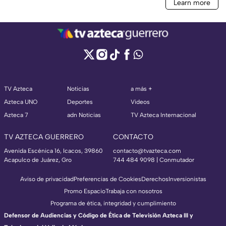
TV Azteca
Noticias
a más +
Azteca UNO
Deportes
Videos
Azteca 7
adn Noticias
TV Azteca Internacional
TV AZTECA GUERRERO
CONTACTO
Avenida Escénica 16, Icacos, 39860
contacto@tvazteca.com
Acapulco de Juárez, Gro
744 484 9098 | Conmutador
Aviso de privacidad
Preferencias de Cookies
Derechos
Inversionistas
Promo Espacio
Trabaja con nosotros
Programa de ética, integridad y cumplimiento
Defensor de Audiencias y Código de Ética de Televisión Azteca III y