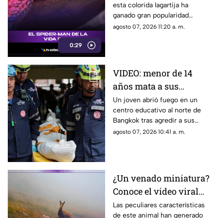
esta colorida lagartija ha
del superhéroe
ganado gran popularidad
debido a su increíble parecido
agosto 07, 2026 11:20 a. m.
con el icónico superhéroe.
0:29
VIDEO: menor de 14
años mata a sus
abuelos y 5 profesores
Un joven abrió fuego en un
centro educativo al norte de
en tiroteo
Bangkok tras agredir a sus
familiares; el incidente dejó
agosto 07, 2026 10:41 a. m.
más de 30 personas
lesionadas.
¿Un venado miniatura?
Conoce el video viral
que causa asombro en
Las peculiares características
de este animal han generado
redes sociales