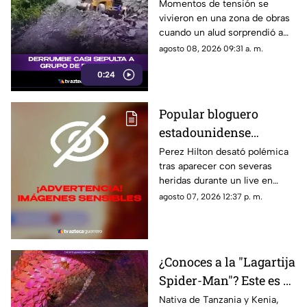
de milagro tras
Momentos de tensión se
vivieron en una zona de obras
aparatoso derrumbe de
cuando un alud sorprendió a
tierra
los presentes, quienes
agosto 08, 2026 09:31 a. m.
esquivaron por muy poco
0:24
quedar atrapados bajo los
escombros.
Popular bloguero
estadounidense
aparece con severas
Perez Hilton desató polémica
tras aparecer con severas
heridas en un LIVE;
heridas durante un live en
¿buscaba interacción?
TikTok. El video abrió un
agosto 07, 2026 12:37 p. m.
intenso debate.
¿Conoces a la "Lagartija
Spider-Man"? Este es el
reptil con los colores
Nativa de Tanzania y Kenia,