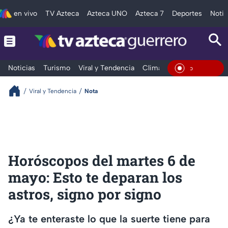
en vivo
TV Azteca
Azteca UNO
Azteca 7
Deportes
Notic
Noticias
Turismo
Viral y Tendencia
Clima
Deportes
Espec
En Vivo
Viral y Tendencia
Nota
Horóscopos del martes 6 de
mayo: Esto te deparan los
astros, signo por signo
¿Ya te enteraste lo que la suerte tiene para