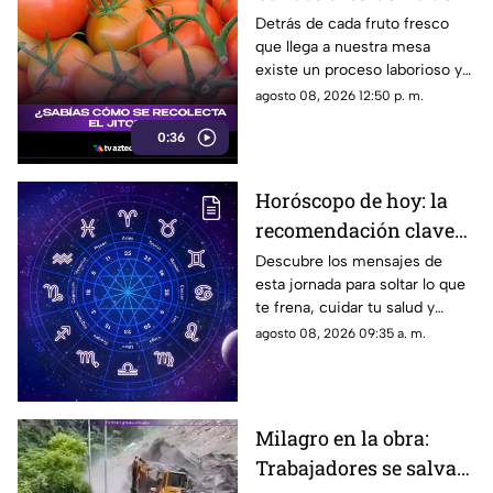
los jornaleros y el
Detrás de cada fruto fresco
que llega a nuestra mesa
cuidado en el campo
existe un proceso laborioso y
tradicional conocido como la
agosto 08, 2026 12:50 p. m.
pisca. Conoce los detalles de
0:36
esta técnica de recolección
manual.
Horóscopo de hoy: la
recomendación clave
para tu signo este
Descubre los mensajes de
esta jornada para soltar lo que
sábado
te frena, cuidar tu salud y
renovar tu energía en la playa o
agosto 08, 2026 09:35 a. m.
la montaña.
Milagro en la obra:
Trabajadores se salvan