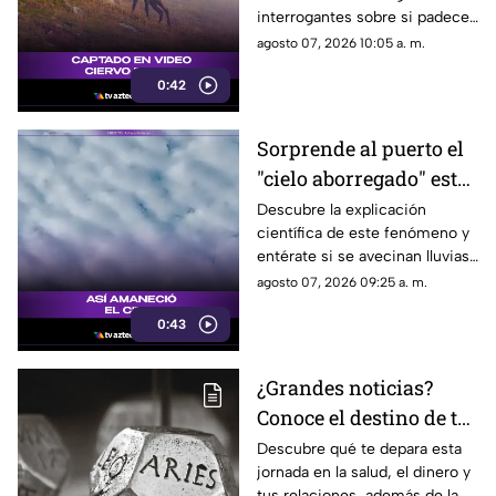
interrogantes sobre si padece
una malformación congénita.
agosto 07, 2026 10:05 a. m.
0:42
Sorprende al puerto el
"cielo aborregado" este
viernes: ¿Qué nos
Descubre la explicación
científica de este fenómeno y
espera en el clima?
entérate si se avecinan lluvias
o buen tiempo.
agosto 07, 2026 09:25 a. m.
0:43
¿Grandes noticias?
Conoce el destino de tu
signo para este viernes
Descubre qué te depara esta
jornada en la salud, el dinero y
tus relaciones, además de la