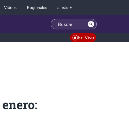
Regionales
Videos
a más +
En Vivo
 enero: