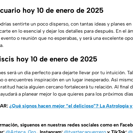
uario hoy 10 de enero de 2025
odrías sentirte un poco disperso, con tantas ideas y planes e
arte en lo esencial y dejar los detalles para después. En el ám
un evento o reunión que no esperabas, y será una excelente op
a.
scis hoy 10 de enero de 2025
es será un día perfecto para dejarte llevar por tu intuición. T
o o encuentres inspiración en un lugar inesperado. Así mismo,
titud hacia alguien cercano fortalecerá tu relación. Al final
 ayudará a planear mejor lo que quieres para los próximos días
SAR:
¿Qué signos hacen mejor “el delicioso”? La Astrología y 
ormación, síguenos en nuestras redes sociales como en Face
er:
@Azteca_Gro
, Instagram:
@tvaztecaguerrero
y TikTok:
@t