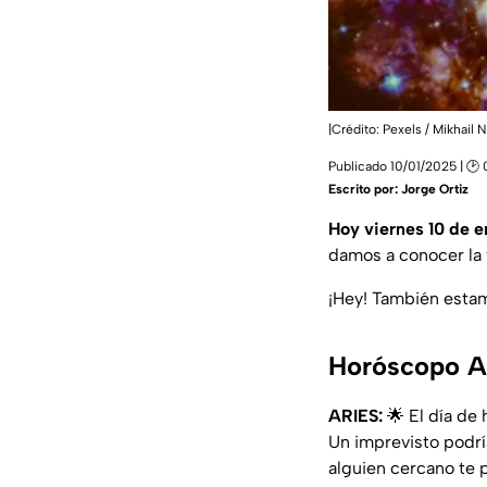
|Crédito: Pexels / Mikhail N
Publicado 10/01/2025 | 🕑 
Escrito por:
Jorge Ortiz
Hoy viernes 10 de 
damos a conocer la f
¡Hey! También est
Horóscopo Ar
ARIES:
🌟 El día de 
Un imprevisto podría
alguien cercano te p