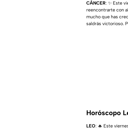
CÁNCER
: ✨ Este v
reencontrarte con a
mucho que has creci
saldrás victorioso. 
Horóscopo Le
LEO
: 🔥 Este vierne