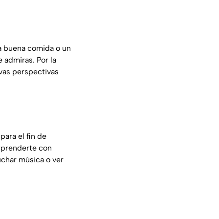
na buena comida o un
e admiras. Por la
vas perspectivas
para el fin de
orprenderte con
uchar música o ver