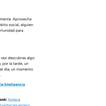
n mente. Aprovecha
bito social, alguien
ortunidad para
al vez descubras algo
 por la tarde, un
 del día, un momento
.
la Inteligencia
book:
Azteca
vaztecaguerrero