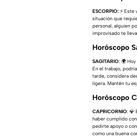
ESCORPIO:
⚡ Este v
situación que requie
personal, alguien p
improvisado te lleva
Horóscopo Sa
SAGITARIO
: 🌍 Hoy
En el trabajo, podrí
tarde, considera de
ligera. Mantén tu es
Horóscopo Ca
CAPRICORNIO
: 💎
haber cumplido con 
pedirte apoyo o cons
como una buena con