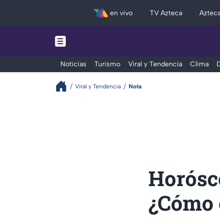
en vivo
TV Azteca
Aztec
Noticias
Turismo
Viral y Tendencia
Clima
D
Viral y Tendencia
Nota
Horósco
¿Cómo e