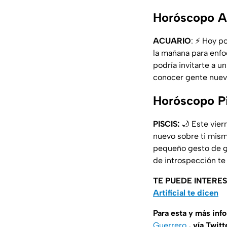
Horóscopo Ac
ACUARIO
: ⚡ Hoy p
la mañana para enfoc
podría invitarte a 
conocer gente nuev
Horóscopo Pi
PISCIS:
🌙 Este viern
nuevo sobre ti mism
pequeño gesto de gra
de introspección te
TE PUEDE INTERE
Artificial te dicen
Para esta y más inf
Guerrero
, vía Twitt