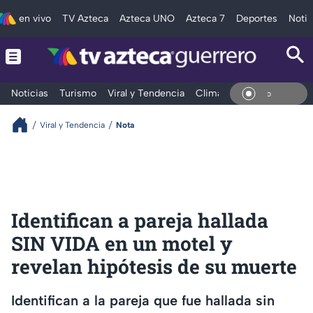
en vivo
TV Azteca
Azteca UNO
Azteca 7
Deportes
Notic
Noticias
Turismo
Viral y Tendencia
Clima
Deportes
Espec
En Viv
Viral y Tendencia
Nota
Identifican a pareja hallada
SIN VIDA en un motel y
revelan hipótesis de su muerte
Identifican a la pareja que fue hallada sin