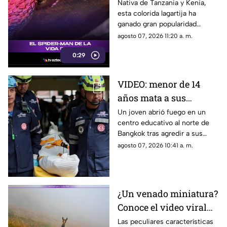
reptil con los colores
Nativa de Tanzania y Kenia,
esta colorida lagartija ha
del superhéroe
ganado gran popularidad
debido a su increíble parecido
agosto 07, 2026 11:20 a. m.
con el icónico superhéroe.
0:29
VIDEO: menor de 14
años mata a sus
abuelos y 5 profesores
Un joven abrió fuego en un
centro educativo al norte de
en tiroteo
Bangkok tras agredir a sus
familiares; el incidente dejó
agosto 07, 2026 10:41 a. m.
más de 30 personas
lesionadas.
¿Un venado miniatura?
Conoce el video viral
que causa asombro en
Las peculiares características