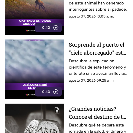
de este animal han generado
redes sociales
interrogantes sobre si padece
una malformación congénita.
agosto 07, 2026 10:05 a. m.
0:42
Sorprende al puerto el
"cielo aborregado" este
viernes: ¿Qué nos
Descubre la explicación
científica de este fenómeno y
espera en el clima?
entérate si se avecinan lluvias
o buen tiempo.
agosto 07, 2026 09:25 a. m.
0:43
¿Grandes noticias?
Conoce el destino de tu
signo para este viernes
Descubre qué te depara esta
jornada en la salud, el dinero y