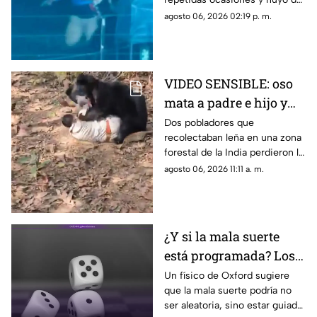
la escena.
agosto 06, 2026 02:19 p. m.
VIDEO SENSIBLE: oso
mata a padre e hijo y
deja a una persona
Dos pobladores que
recolectaban leña en una zona
herida
forestal de la India perdieron la
vida; un oficial fue reportado
agosto 06, 2026 11:11 a. m.
con lesiones graves.
¿Y si la mala suerte
está programada? Los
patrones ocultos detrás
Un físico de Oxford sugiere
que la mala suerte podría no
del azar
ser aleatoria, sino estar guiada