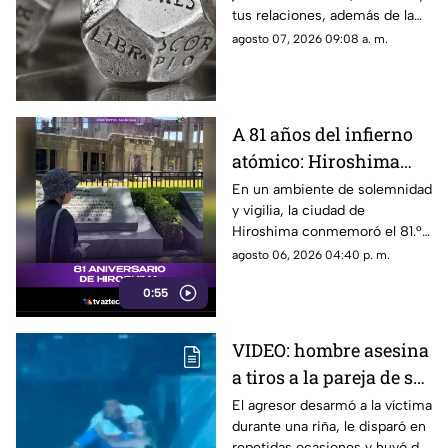
tus relaciones, además de la
palabra clave para guiar tus
agosto 07, 2026 09:08 a. m.
decisiones hoy.
A 81 años del infierno
atómico: Hiroshima
exige a las potencias el
En un ambiente de solemnidad
y vigilia, la ciudad de
fin de la era nuclear
Hiroshima conmemoró el 81.°
aniversario del devastador
agosto 06, 2026 04:40 p. m.
bombardeo atómico
0:55
perpetrado por Estados Unidos
en 1945.
VIDEO: hombre asesina
a tiros a la pareja de su
ex tras pelea en rodeo
El agresor desarmó a la víctima
durante una riña, le disparó en
repetidas ocasiones y huyó de