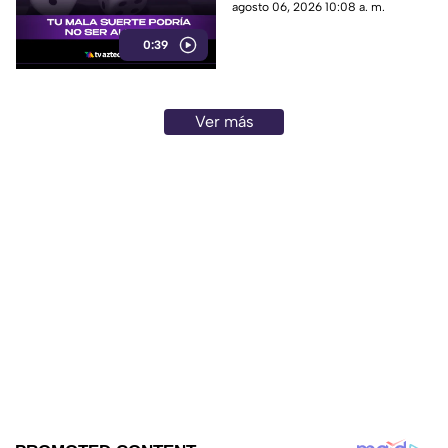
por leyes ocultas y fuerzas
agosto 06, 2026 10:08 a. m.
invisibles del universo.
0:39
Ver más