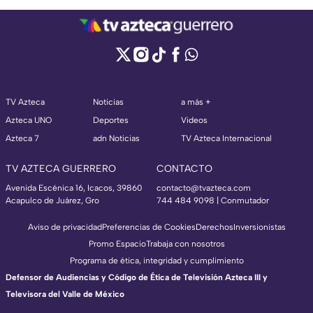
TV Azteca
Noticias
a más +
Azteca UNO
Deportes
Videos
Azteca 7
adn Noticias
TV Azteca Internacional
TV AZTECA GUERRERO
CONTACTO
Avenida Escénica 16, Icacos, 39860
contacto@tvazteca.com
Acapulco de Juárez, Gro
744 484 9098 | Conmutador
Aviso de privacidad
Preferencias de Cookies
Derechos
Inversionistas
Promo Espacio
Trabaja con nosotros
Programa de ética, integridad y cumplimiento
Defensor de Audiencias y Código de Ética de Televisión Azteca III y
Televisora del Valle de México