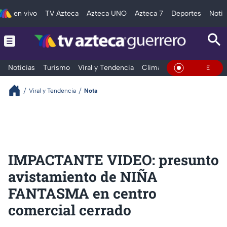
en vivo
TV Azteca
Azteca UNO
Azteca 7
Deportes
Notic
Noticias
Turismo
Viral y Tendencia
Clima
Deportes
Espec
En Vivo
Viral y Tendencia
Nota
IMPACTANTE VIDEO: presunto
avistamiento de NIÑA
FANTASMA en centro
comercial cerrado