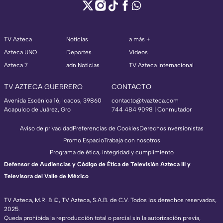
TV Azteca
Noticias
a más +
Azteca UNO
Deportes
Videos
Azteca 7
adn Noticias
TV Azteca Internacional
TV AZTECA GUERRERO
CONTACTO
Avenida Escénica 16, Icacos, 39860
contacto@tvazteca.com
Acapulco de Juárez, Gro
744 484 9098 | Conmutador
Aviso de privacidad
Preferencias de Cookies
Derechos
Inversionistas
Promo Espacio
Trabaja con nosotros
Programa de ética, integridad y cumplimiento
Defensor de Audiencias y Código de Ética de Televisión Azteca III y
Televisora del Valle de México
TV Azteca, M.R. & ©, TV Azteca, S.A.B. de C.V. Todos los derechos reservados,
2025.
Queda prohibida la reproducción total o parcial sin la autorización previa,