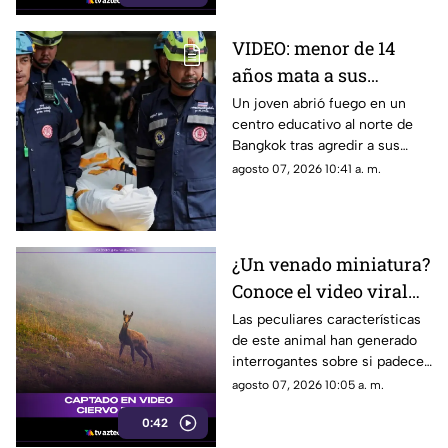
VIDEO: menor de 14
años mata a sus
abuelos y 5 profesores
Un joven abrió fuego en un
centro educativo al norte de
en tiroteo
Bangkok tras agredir a sus
familiares; el incidente dejó
agosto 07, 2026 10:41 a. m.
más de 30 personas
lesionadas.
¿Un venado miniatura?
Conoce el video viral
que causa asombro en
Las peculiares características
de este animal han generado
redes sociales
interrogantes sobre si padece
una malformación congénita.
agosto 07, 2026 10:05 a. m.
0:42