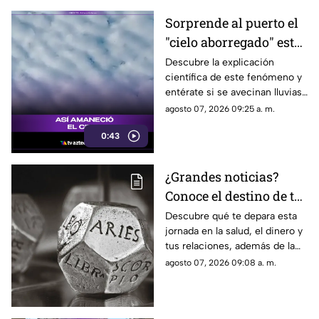
Sorprende al puerto el
"cielo aborregado" este
viernes: ¿Qué nos
Descubre la explicación
científica de este fenómeno y
espera en el clima?
entérate si se avecinan lluvias
o buen tiempo.
agosto 07, 2026 09:25 a. m.
0:43
¿Grandes noticias?
Conoce el destino de tu
signo para este viernes
Descubre qué te depara esta
jornada en la salud, el dinero y
tus relaciones, además de la
palabra clave para guiar tus
agosto 07, 2026 09:08 a. m.
decisiones hoy.