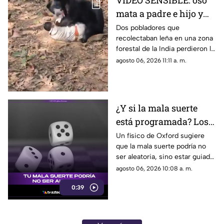
VIDEO SENSIBLE: oso
mata a padre e hijo y
deja a una persona
Dos pobladores que
recolectaban leña en una zona
herida
forestal de la India perdieron la
vida; un oficial fue reportado
agosto 06, 2026 11:11 a. m.
con lesiones graves.
¿Y si la mala suerte
está programada? Los
patrones ocultos detrás
Un físico de Oxford sugiere
que la mala suerte podría no
del azar
ser aleatoria, sino estar guiada
por leyes ocultas y fuerzas
agosto 06, 2026 10:08 a. m.
invisibles del universo.
0:39