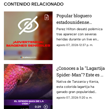
CONTENIDO RELACIONADO
Popular bloguero
estadounidense
aparece con severas
Perez Hilton desató polémica
tras aparecer con severas
heridas en un LIVE;
heridas durante un live en
¿buscaba interacción?
TikTok. El video abrió un
agosto 07, 2026 12:37 p. m.
intenso debate.
¿Conoces a la "Lagartija
Spider-Man"? Este es el
reptil con los colores
Nativa de Tanzania y Kenia,
esta colorida lagartija ha
del superhéroe
ganado gran popularidad
debido a su increíble parecido
agosto 07, 2026 11:20 a. m.
con el icónico superhéroe.
0:29