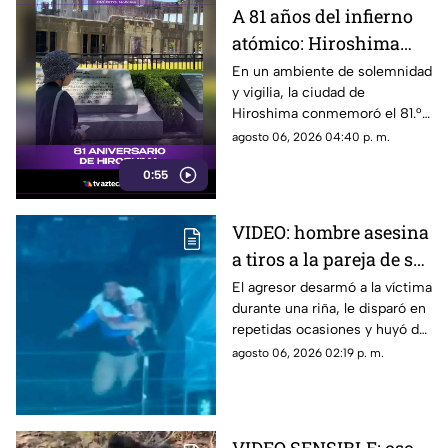
A 81 años del infierno
atómico: Hiroshima
exige a las potencias el
En un ambiente de solemnidad
y vigilia, la ciudad de
fin de la era nuclear
Hiroshima conmemoró el 81.°
aniversario del devastador
agosto 06, 2026 04:40 p. m.
bombardeo atómico
0:55
perpetrado por Estados Unidos
en 1945.
VIDEO: hombre asesina
a tiros a la pareja de su
ex tras pelea en rodeo
El agresor desarmó a la víctima
durante una riña, le disparó en
repetidas ocasiones y huyó de
la escena.
agosto 06, 2026 02:19 p. m.