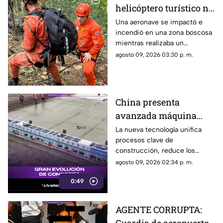
helicóptero turístico no
deja sobrevivientes
Una aeronave se impactó e
incendió en una zona boscosa
mientras realizaba un
recorrido; murió una familia
agosto 09, 2026 03:30 p. m.
que destejaría los 15 años de
una adolescente.
China presenta
avanzada máquina
automatizada para
La nueva tecnología unifica
procesos clave de
pavimentado de
construcción, reduce los
concreto
tiempos de obra a la mitad y
agosto 09, 2026 02:34 p. m.
garantiza mayor resistencia
0:49
para el tráfico pesado.
AGENTE CORRUPTA: