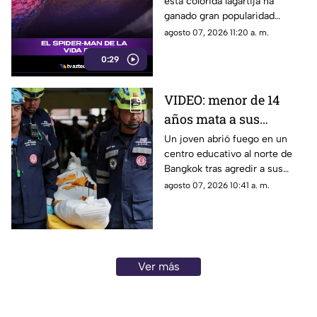
esta colorida lagartija ha
del superhéroe
ganado gran popularidad
debido a su increíble parecido
agosto 07, 2026 11:20 a. m.
con el icónico superhéroe.
0:29
VIDEO: menor de 14
años mata a sus
abuelos y 5 profesores
Un joven abrió fuego en un
centro educativo al norte de
en tiroteo
Bangkok tras agredir a sus
familiares; el incidente dejó
agosto 07, 2026 10:41 a. m.
más de 30 personas
lesionadas.
Ver más