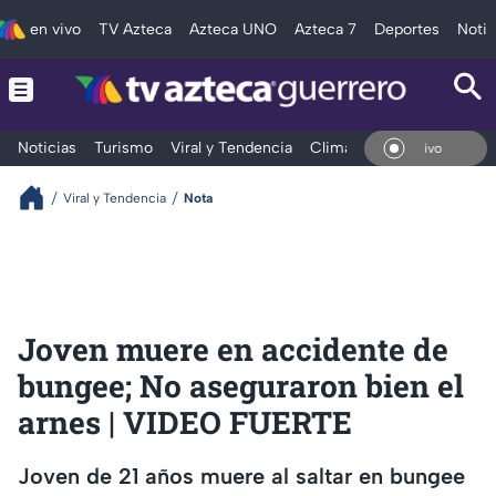
en vivo
TV Azteca
Azteca UNO
Azteca 7
Deportes
Notic
Noticias
Turismo
Viral y Tendencia
Clima
Deportes
Espec
En Vivo
Viral y Tendencia
Nota
Joven muere en accidente de
bungee; No aseguraron bien el
arnes | VIDEO FUERTE
Joven de 21 años muere al saltar en bungee