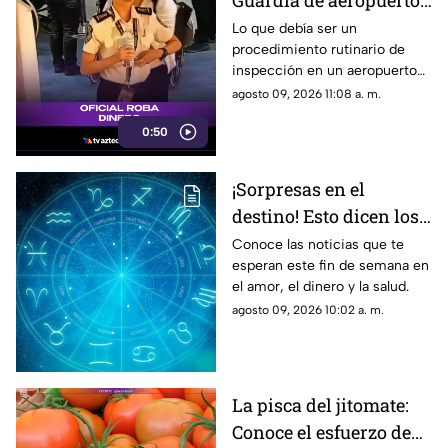
Guardia de aeropuerto
se TRAGA el dinero de
Lo que debía ser un
procedimiento rutinario de
un pasajero en pleno
inspección en un aeropuerto
filtro de seguridad
internacional dio un giro
agosto 09, 2026 11:08 a. m.
insólito cuando una agente de
0:50
seguridad aeroportuaria fue
captada cometiendo un delito
en pleno filtro de revisión.
¡Sorpresas en el
destino! Esto dicen los
astros para ti este
Conoce las noticias que te
esperan este fin de semana en
domingo
el amor, el dinero y la salud.
agosto 09, 2026 10:02 a. m.
La pisca del jitomate:
Conoce el esfuerzo de