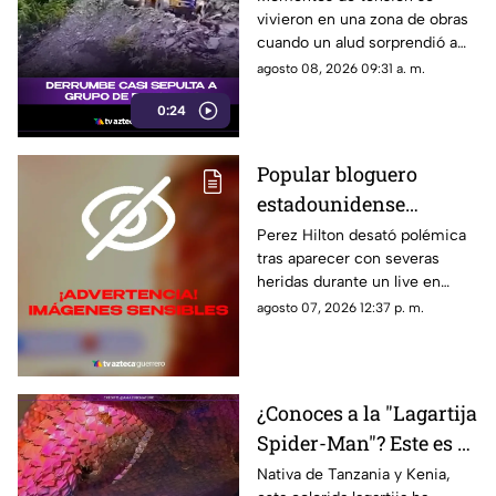
vivieron en una zona de obras
aparatoso derrumbe de
cuando un alud sorprendió a
tierra
los presentes, quienes
agosto 08, 2026 09:31 a. m.
esquivaron por muy poco
0:24
quedar atrapados bajo los
escombros.
Popular bloguero
estadounidense
aparece con severas
Perez Hilton desató polémica
tras aparecer con severas
heridas en un LIVE;
heridas durante un live en
¿buscaba interacción?
TikTok. El video abrió un
agosto 07, 2026 12:37 p. m.
intenso debate.
¿Conoces a la "Lagartija
Spider-Man"? Este es el
reptil con los colores
Nativa de Tanzania y Kenia,