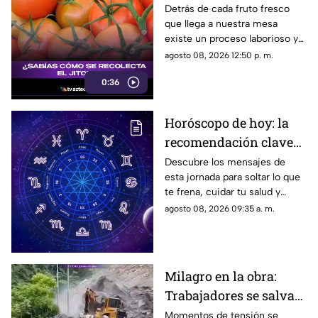
los jornaleros y el
Detrás de cada fruto fresco
que llega a nuestra mesa
cuidado en el campo
existe un proceso laborioso y
tradicional conocido como la
agosto 08, 2026 12:50 p. m.
pisca. Conoce los detalles de
0:36
esta técnica de recolección
manual.
Horóscopo de hoy: la
recomendación clave
para tu signo este
Descubre los mensajes de
esta jornada para soltar lo que
sábado
te frena, cuidar tu salud y
renovar tu energía en la playa o
agosto 08, 2026 09:35 a. m.
la montaña.
Milagro en la obra:
Trabajadores se salvan
de milagro tras
Momentos de tensión se