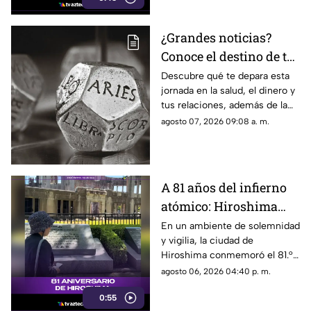
¿Grandes noticias?
Conoce el destino de tu
signo para este viernes
Descubre qué te depara esta
jornada en la salud, el dinero y
tus relaciones, además de la
palabra clave para guiar tus
agosto 07, 2026 09:08 a. m.
decisiones hoy.
A 81 años del infierno
atómico: Hiroshima
exige a las potencias el
En un ambiente de solemnidad
y vigilia, la ciudad de
fin de la era nuclear
Hiroshima conmemoró el 81.°
aniversario del devastador
agosto 06, 2026 04:40 p. m.
bombardeo atómico
0:55
perpetrado por Estados Unidos