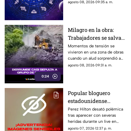
renovar tu energía en la playa o
agosto 08, 2026 09:35 a. m.
la montaña.
Milagro en la obra:
Trabajadores se salvan
de milagro tras
Momentos de tensión se
vivieron en una zona de obras
aparatoso derrumbe de
cuando un alud sorprendió a
tierra
los presentes, quienes
agosto 08, 2026 09:31 a. m.
esquivaron por muy poco
0:24
quedar atrapados bajo los
escombros.
Popular bloguero
estadounidense
aparece con severas
Perez Hilton desató polémica
tras aparecer con severas
heridas en un LIVE;
heridas durante un live en
¿buscaba interacción?
TikTok. El video abrió un
agosto 07, 2026 12:37 p. m.