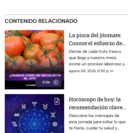
CONTENIDO RELACIONADO
La pisca del jitomate:
Conoce el esfuerzo de
los jornaleros y el
Detrás de cada fruto fresco
que llega a nuestra mesa
cuidado en el campo
existe un proceso laborioso y
tradicional conocido como la
agosto 08, 2026 12:50 p. m.
pisca. Conoce los detalles de
0:36
esta técnica de recolección
manual.
Horóscopo de hoy: la
recomendación clave
para tu signo este
Descubre los mensajes de
esta jornada para soltar lo que
sábado
te frena, cuidar tu salud y