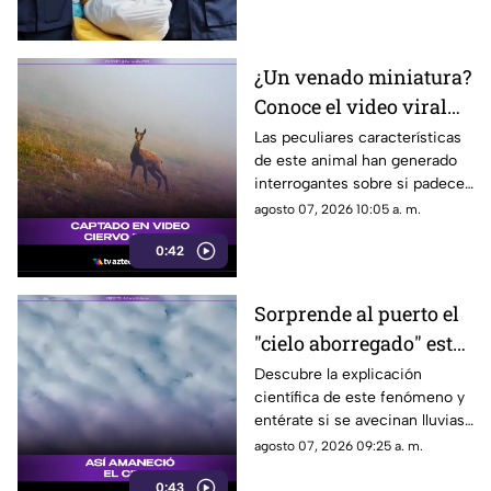
lesionadas.
¿Un venado miniatura?
Conoce el video viral
que causa asombro en
Las peculiares características
de este animal han generado
redes sociales
interrogantes sobre si padece
una malformación congénita.
agosto 07, 2026 10:05 a. m.
0:42
Sorprende al puerto el
"cielo aborregado" este
viernes: ¿Qué nos
Descubre la explicación
científica de este fenómeno y
espera en el clima?
entérate si se avecinan lluvias
o buen tiempo.
agosto 07, 2026 09:25 a. m.
0:43