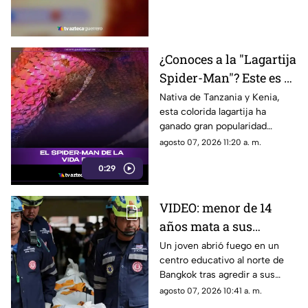
intenso debate.
¿Conoces a la "Lagartija
Spider-Man"? Este es el
reptil con los colores
Nativa de Tanzania y Kenia,
esta colorida lagartija ha
del superhéroe
ganado gran popularidad
debido a su increíble parecido
agosto 07, 2026 11:20 a. m.
con el icónico superhéroe.
0:29
VIDEO: menor de 14
años mata a sus
abuelos y 5 profesores
Un joven abrió fuego en un
centro educativo al norte de
en tiroteo
Bangkok tras agredir a sus
familiares; el incidente dejó
agosto 07, 2026 10:41 a. m.
más de 30 personas