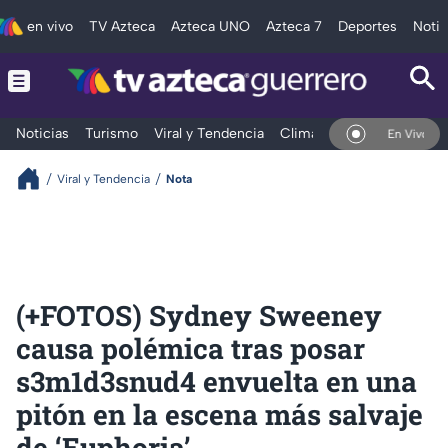
en vivo
TV Azteca
Azteca UNO
Azteca 7
Deportes
Notic
Noticias
Turismo
Viral y Tendencia
Clima
Deportes
Espec
En Vivo
Viral y Tendencia
Nota
(+FOTOS) Sydney Sweeney
causa polémica tras posar
s3m1d3snud4 envuelta en una
pitón en la escena más salvaje
de ‘Euphoria’