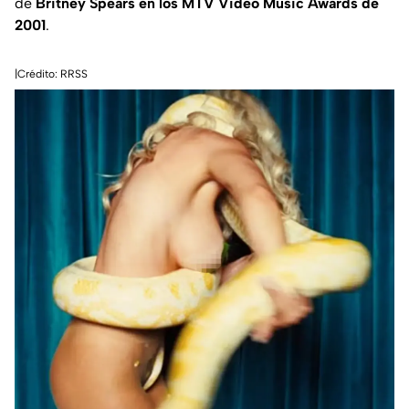
de
Britney Spears en los MTV Video Music Awards de
2001
.
|Crédito: RRSS