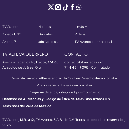
TV Azteca
Noticias
a más +
Azteca UNO
Deportes
Videos
Azteca 7
adn Noticias
TV Azteca Internacional
TV AZTECA GUERRERO
CONTACTO
Avenida Escénica 16, Icacos, 39860
contacto@tvazteca.com
Acapulco de Juárez, Gro
744 484 9098 | Conmutador
Aviso de privacidad
Preferencias de Cookies
Derechos
Inversionistas
Promo Espacio
Trabaja con nosotros
Programa de ética, integridad y cumplimiento
Defensor de Audiencias y Código de Ética de Televisión Azteca III y
Televisora del Valle de México
TV Azteca, M.R. & ©, TV Azteca, S.A.B. de C.V. Todos los derechos reservados,
2025.