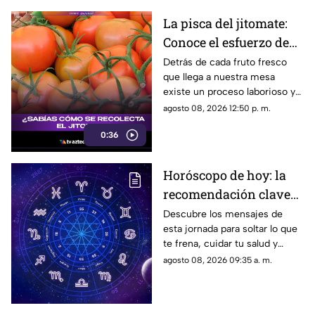
La pisca del jitomate:
Conoce el esfuerzo de
los jornaleros y el
Detrás de cada fruto fresco
que llega a nuestra mesa
cuidado en el campo
existe un proceso laborioso y
tradicional conocido como la
agosto 08, 2026 12:50 p. m.
pisca. Conoce los detalles de
0:36
esta técnica de recolección
manual.
Horóscopo de hoy: la
recomendación clave
para tu signo este
Descubre los mensajes de
esta jornada para soltar lo que
sábado
te frena, cuidar tu salud y
renovar tu energía en la playa o
agosto 08, 2026 09:35 a. m.
la montaña.