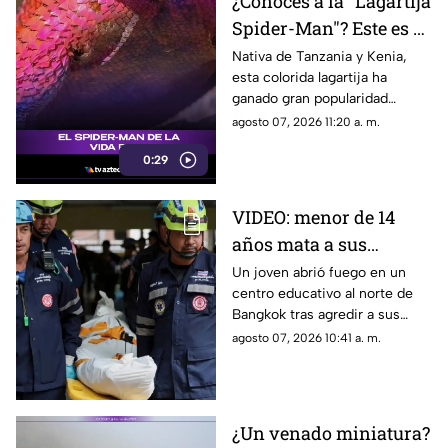
¿Conoces a la "Lagartija
Spider-Man"? Este es el
reptil con los colores
Nativa de Tanzania y Kenia,
esta colorida lagartija ha
del superhéroe
ganado gran popularidad
debido a su increíble parecido
agosto 07, 2026 11:20 a. m.
con el icónico superhéroe.
0:29
VIDEO: menor de 14
años mata a sus
abuelos y 5 profesores
Un joven abrió fuego en un
centro educativo al norte de
en tiroteo
Bangkok tras agredir a sus
familiares; el incidente dejó
agosto 07, 2026 10:41 a. m.
más de 30 personas
lesionadas.
¿Un venado miniatura?