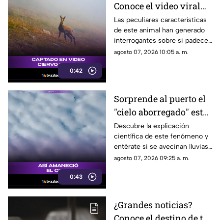
Conoce el video viral
que causa asombro en
Las peculiares características
de este animal han generado
redes sociales
interrogantes sobre si padece
una malformación congénita.
agosto 07, 2026 10:05 a. m.
0:42
Sorprende al puerto el
"cielo aborregado" este
viernes: ¿Qué nos
Descubre la explicación
científica de este fenómeno y
espera en el clima?
entérate si se avecinan lluvias
o buen tiempo.
agosto 07, 2026 09:25 a. m.
0:43
¿Grandes noticias?
Conoce el destino de tu