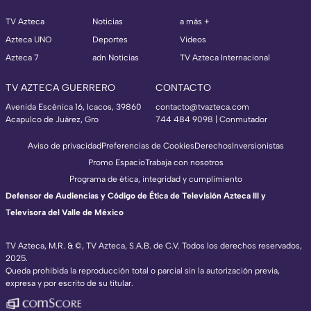
TV Azteca
Noticias
a más +
Azteca UNO
Deportes
Videos
Azteca 7
adn Noticias
TV Azteca Internacional
TV AZTECA GUERRERO
CONTACTO
Avenida Escénica 16, Icacos, 39860
contacto@tvazteca.com
Acapulco de Juárez, Gro
744 484 9098 | Conmutador
Aviso de privacidad
Preferencias de Cookies
Derechos
Inversionistas
Promo Espacio
Trabaja con nosotros
Programa de ética, integridad y cumplimiento
Defensor de Audiencias y Código de Ética de Televisión Azteca III y
Televisora del Valle de México
TV Azteca, M.R. & ©, TV Azteca, S.A.B. de C.V. Todos los derechos reservados,
2025.
Queda prohibida la reproducción total o parcial sin la autorización previa,
expresa y por escrito de su titular.