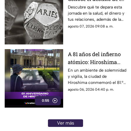
signo para este viernes
Descubre qué te depara esta
jornada en la salud, el dinero y
tus relaciones, además de la
palabra clave para guiar tus
agosto 07, 2026 09:08 a. m.
decisiones hoy.
A 81 años del infierno
atómico: Hiroshima
exige a las potencias el
En un ambiente de solemnidad
y vigilia, la ciudad de
fin de la era nuclear
Hiroshima conmemoró el 81.°
aniversario del devastador
agosto 06, 2026 04:40 p. m.
bombardeo atómico
0:55
perpetrado por Estados Unidos
en 1945.
Ver más