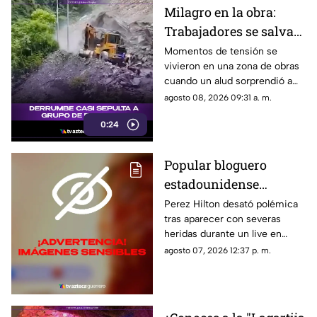
Milagro en la obra:
Trabajadores se salvan
de milagro tras
Momentos de tensión se
vivieron en una zona de obras
aparatoso derrumbe de
cuando un alud sorprendió a
tierra
los presentes, quienes
agosto 08, 2026 09:31 a. m.
esquivaron por muy poco
0:24
quedar atrapados bajo los
escombros.
Popular bloguero
estadounidense
aparece con severas
Perez Hilton desató polémica
tras aparecer con severas
heridas en un LIVE;
heridas durante un live en
¿buscaba interacción?
TikTok. El video abrió un
agosto 07, 2026 12:37 p. m.
intenso debate.