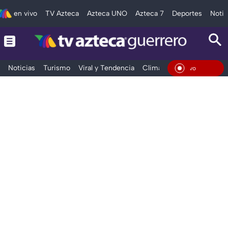
en vivo
TV Azteca
Azteca UNO
Azteca 7
Deportes
Notic
Noticias
Turismo
Viral y Tendencia
Clima
Deportes
Espec
En Viv