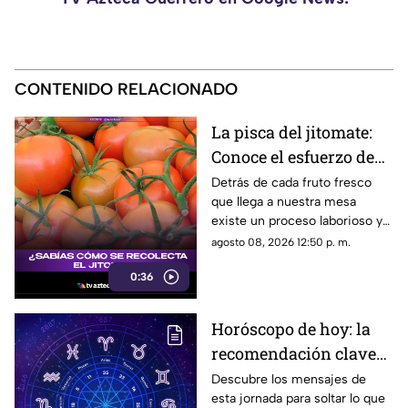
CONTENIDO RELACIONADO
La pisca del jitomate:
Conoce el esfuerzo de
los jornaleros y el
Detrás de cada fruto fresco
que llega a nuestra mesa
cuidado en el campo
existe un proceso laborioso y
tradicional conocido como la
agosto 08, 2026 12:50 p. m.
pisca. Conoce los detalles de
0:36
esta técnica de recolección
manual.
Horóscopo de hoy: la
recomendación clave
para tu signo este
Descubre los mensajes de
esta jornada para soltar lo que
sábado