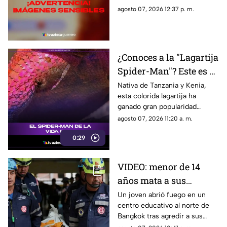
¿buscaba interacción?
TikTok. El video abrió un
agosto 07, 2026 12:37 p. m.
intenso debate.
¿Conoces a la "Lagartija
Spider-Man"? Este es el
reptil con los colores
Nativa de Tanzania y Kenia,
esta colorida lagartija ha
del superhéroe
ganado gran popularidad
debido a su increíble parecido
agosto 07, 2026 11:20 a. m.
con el icónico superhéroe.
0:29
VIDEO: menor de 14
años mata a sus
abuelos y 5 profesores
Un joven abrió fuego en un
centro educativo al norte de
en tiroteo
Bangkok tras agredir a sus
familiares; el incidente dejó