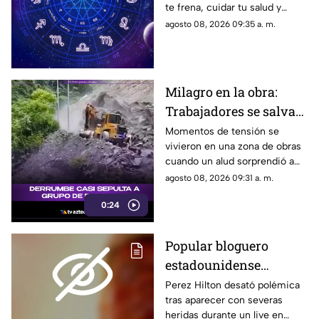
te frena, cuidar tu salud y
renovar tu energía en la playa o
agosto 08, 2026 09:35 a. m.
la montaña.
Milagro en la obra:
Trabajadores se salvan
de milagro tras
Momentos de tensión se
vivieron en una zona de obras
aparatoso derrumbe de
cuando un alud sorprendió a
tierra
los presentes, quienes
agosto 08, 2026 09:31 a. m.
esquivaron por muy poco
0:24
quedar atrapados bajo los
escombros.
Popular bloguero
estadounidense
aparece con severas
Perez Hilton desató polémica
tras aparecer con severas
heridas en un LIVE;
heridas durante un live en