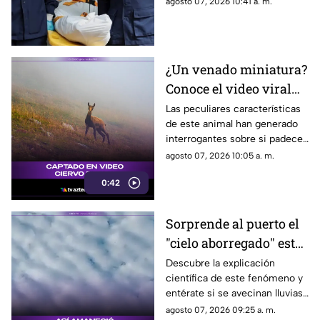
agosto 07, 2026 10:41 a. m.
más de 30 personas
lesionadas.
¿Un venado miniatura?
Conoce el video viral
que causa asombro en
Las peculiares características
de este animal han generado
redes sociales
interrogantes sobre si padece
una malformación congénita.
agosto 07, 2026 10:05 a. m.
0:42
Sorprende al puerto el
"cielo aborregado" este
viernes: ¿Qué nos
Descubre la explicación
científica de este fenómeno y
espera en el clima?
entérate si se avecinan lluvias
o buen tiempo.
agosto 07, 2026 09:25 a. m.