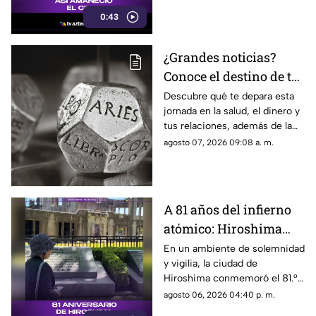
0:43
¿Grandes noticias?
Conoce el destino de tu
signo para este viernes
Descubre qué te depara esta
jornada en la salud, el dinero y
tus relaciones, además de la
palabra clave para guiar tus
agosto 07, 2026 09:08 a. m.
decisiones hoy.
A 81 años del infierno
atómico: Hiroshima
exige a las potencias el
En un ambiente de solemnidad
y vigilia, la ciudad de
fin de la era nuclear
Hiroshima conmemoró el 81.°
aniversario del devastador
agosto 06, 2026 04:40 p. m.
bombardeo atómico