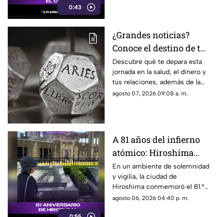
0:43
¿Grandes noticias?
Conoce el destino de tu
signo para este viernes
Descubre qué te depara esta
jornada en la salud, el dinero y
tus relaciones, además de la
palabra clave para guiar tus
agosto 07, 2026 09:08 a. m.
decisiones hoy.
A 81 años del infierno
atómico: Hiroshima
exige a las potencias el
En un ambiente de solemnidad
y vigilia, la ciudad de
fin de la era nuclear
Hiroshima conmemoró el 81.°
aniversario del devastador
agosto 06, 2026 04:40 p. m.
bombardeo atómico
0:55