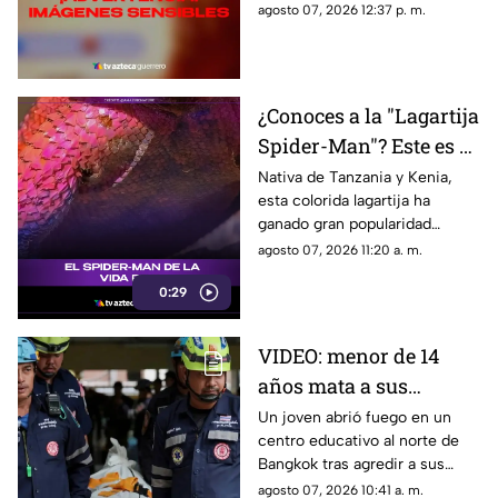
TikTok. El video abrió un
agosto 07, 2026 12:37 p. m.
intenso debate.
¿Conoces a la "Lagartija
Spider-Man"? Este es el
reptil con los colores
Nativa de Tanzania y Kenia,
esta colorida lagartija ha
del superhéroe
ganado gran popularidad
debido a su increíble parecido
agosto 07, 2026 11:20 a. m.
con el icónico superhéroe.
0:29
VIDEO: menor de 14
años mata a sus
abuelos y 5 profesores
Un joven abrió fuego en un
centro educativo al norte de
en tiroteo
Bangkok tras agredir a sus
familiares; el incidente dejó
agosto 07, 2026 10:41 a. m.