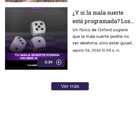
¿Y si la mala suerte
está programada? Los
patrones ocultos detrás
Un físico de Oxford sugiere
que la mala suerte podría no
del azar
ser aleatoria, sino estar guiada
por leyes ocultas y fuerzas
agosto 06, 2026 10:08 a. m.
invisibles del universo.
0:39
Ver más