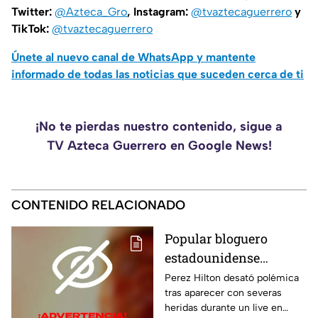
Twitter:
@Azteca_Gro
, Instagram:
@tvaztecaguerrero
y
TikTok:
@tvaztecaguerrero
Únete al nuevo canal de WhatsApp y mantente
informado de todas las noticias que suceden cerca de ti
¡No te pierdas nuestro contenido, sigue a
TV Azteca Guerrero en Google News!
CONTENIDO RELACIONADO
Popular bloguero
estadounidense
aparece con severas
Perez Hilton desató polémica
tras aparecer con severas
heridas en un LIVE;
heridas durante un live en
¿buscaba interacción?