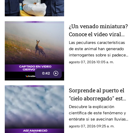
más de 30 personas
lesionadas.
¿Un venado miniatura?
Conoce el video viral
que causa asombro en
Las peculiares características
de este animal han generado
redes sociales
interrogantes sobre si padece
una malformación congénita.
agosto 07, 2026 10:05 a. m.
0:42
Sorprende al puerto el
"cielo aborregado" este
viernes: ¿Qué nos
Descubre la explicación
científica de este fenómeno y
espera en el clima?
entérate si se avecinan lluvias
o buen tiempo.
agosto 07, 2026 09:25 a. m.