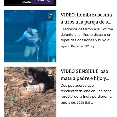
perpetrado por Estados Unidos
en 1945.
VIDEO: hombre asesina
a tiros a la pareja de su
ex tras pelea en rodeo
El agresor desarmó a la víctima
durante una riña, le disparó en
repetidas ocasiones y huyó de
la escena.
agosto 06, 2026 02:19 p. m.
VIDEO SENSIBLE: oso
mata a padre e hijo y
deja a una persona
Dos pobladores que
recolectaban leña en una zona
herida
forestal de la India perdieron la
vida; un oficial fue reportado
agosto 06, 2026 11:11 a. m.
con lesiones graves.