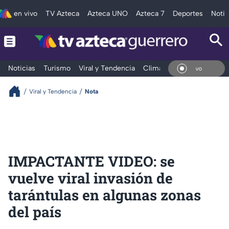
en vivo
TV Azteca
Azteca UNO
Azteca 7
Deportes
Notic
Noticias
Turismo
Viral y Tendencia
Clima
Deportes
Espec
En V
Viral y Tendencia
Nota
IMPACTANTE VIDEO: se
vuelve viral invasión de
tarántulas en algunas zonas
del país