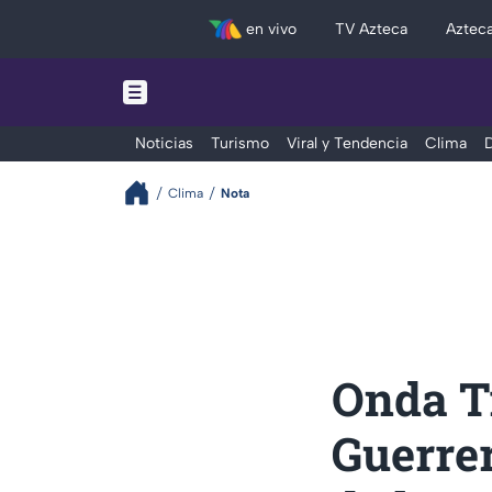
en vivo
TV Azteca
Aztec
Noticias
Turismo
Viral y Tendencia
Clima
D
Clima
Nota
Onda Tr
Guerrer