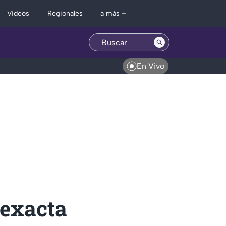
Regionales
Videos
a más +
En Vivo
 exacta