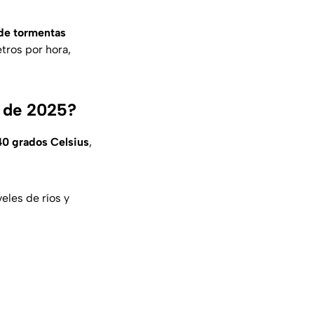
de tormentas
tros por hora,
o de 2025?
40 grados Celsius
,
eles de ríos y