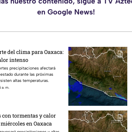
das nuestro contenido, sigue a TV Azt
en Google News!
rte del clima para Oaxaca:
alor intenso
ertes precipitaciones afectará
 estado durante las próximas
sisten altas temperaturas.
 a. m.
s con tormentas y calor
e miércoles en Oaxaca
rovocará precipitaciones y altas