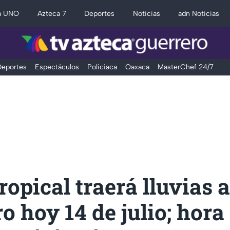
a UNO
Azteca 7
Deportes
Noticias
adn Noticias
eportes
Espectáculos
Policiaca
Oaxaca
MasterChef 24/7
opical traerá lluvias a
o hoy 14 de julio; hora