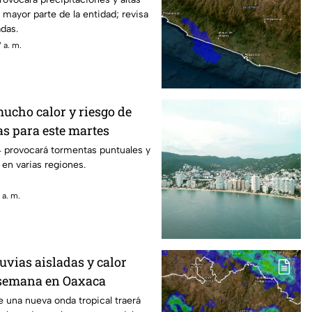
 mayor parte de la entidad; revisa
adas.
 a. m.
mucho calor y riesgo de
as para este martes
4 provocará tormentas puntuales y
 en varias regiones.
 a. m.
uvias aisladas y calor
e semana en Oaxaca
 una nueva onda tropical traerá