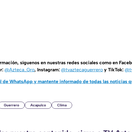
ormación, síguenos en nuestras redes sociales como en Face
er:
@Azteca_Gro
, Instagram:
@tvaztecaguerrero
y TikTok:
@t
al de WhatsApp y mantente informado de todas las noticias 
Guerrero
Acapulco
Clima