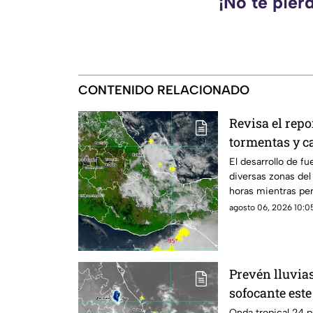
¡No te pier
CONTENIDO RELACIONADO
Revisa el repo
tormentas y c
El desarrollo de fu
diversas zonas del
horas mientras per
agosto 06, 2026 10:05
Prevén lluvia
sofocante est
Onda tropical 24 p