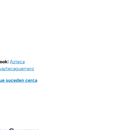
book:
Azteca
vaztecaguerrero
que suceden cerca