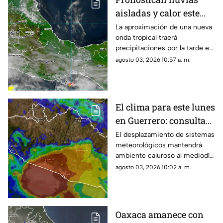
aisladas y calor este
inicio de semana en
La aproximación de una nueva
onda tropical traerá
Oaxaca
precipitaciones por la tarde en
algunas zonas del estado.
agosto 03, 2026 10:57 a. m.
El clima para este lunes
en Guerrero: consulta
aquí el reporte de hoy
El desplazamiento de sistemas
meteorológicos mantendrá
ambiente caluroso al mediodía
y precipitaciones por la tarde.
agosto 03, 2026 10:02 a. m.
Oaxaca amanece con