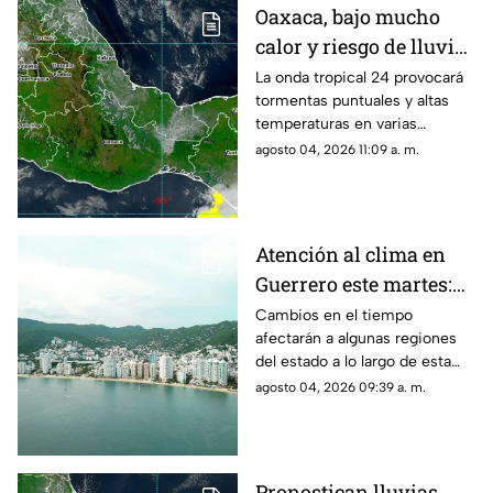
Oaxaca, bajo mucho
calor y riesgo de lluvias
aisladas para este
La onda tropical 24 provocará
tormentas puntuales y altas
martes
temperaturas en varias
regiones.
agosto 04, 2026 11:09 a. m.
Atención al clima en
Guerrero este martes:
se esperan variaciones
Cambios en el tiempo
afectarán a algunas regiones
del estado a lo largo de esta
jornada.
agosto 04, 2026 09:39 a. m.
Pronostican lluvias