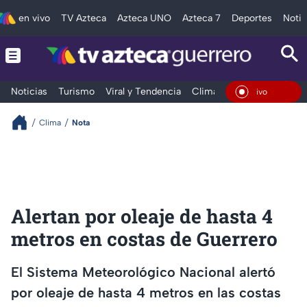
en vivo
TV Azteca
Azteca UNO
Azteca 7
Deportes
Notic
Noticias
Turismo
Viral y Tendencia
Clima
Deportes
Espec
En Vivo
Clima
Nota
Alertan por oleaje de hasta 4
metros en costas de Guerrero
El Sistema Meteorológico Nacional alertó
por oleaje de hasta 4 metros en las costas