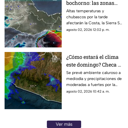
bochorno: las zonas
que esperan lluvias y
Altas temperaturas y
chubascos por la tarde
calor
afectarán la Costa, la Sierra Sur
e Istmo durante la jornada.
agosto 02, 2026 12:02 p. m.
¿Cómo estará el clima
este domingo? Checa el
pronóstico para
Se prevé ambiente caluroso a
mediodía y precipitaciones de
Guerrero
moderadas a fuertes por la
tarde, acompañadas por
agosto 02, 2026 10:42 a. m.
ráfagas de viento en gran parte
del estado.
Ver más