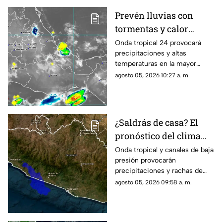
Prevén lluvias con
tormentas y calor
sofocante este
Onda tropical 24 provocará
precipitaciones y altas
miércoles en Oaxaca
temperaturas en la mayor
parte de la entidad; revisa las
agosto 05, 2026 10:27 a. m.
regiones afectadas.
¿Saldrás de casa? El
pronóstico del clima
hoy para Guerrero
Onda tropical y canales de baja
presión provocarán
precipitaciones y rachas de
viento en la mayor parte del
agosto 05, 2026 09:58 a. m.
estado este día.