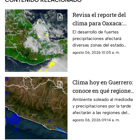
CONTENIDO RELACIONADO
Revisa el reporte del
clima para Oaxaca:
tormentas y calor
El desarrollo de fuertes
precipitaciones afectará
intenso
diversas zonas del estado
durante las próximas horas
agosto 06, 2026 10:05 a. m.
mientras persisten altas
temperaturas.
Clima hoy en Guerrero:
conoce en qué regiones
se esperan lluvias
Ambiente soleado al mediodía
y precipitaciones por la tarde
afectarán a las regiones del
estado; monitorean un sistema
agosto 06, 2026 09:14 a. m.
frente a las costas.