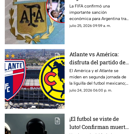
fuerte MULTA que
La FIFA confirmó una
importante sanción
deberá pagar tras la
económica para Argentina tras
final ante España |
la final de la Copa Mundial de la
julio 25, 2026 09:59 a. m.
VIDEO
FIFA 2026™ ante España por
diversas infracciones
disciplinarias registradas.
Atlante vs América:
disfruta del partido de
laliga MX EN VIVO y
El América y el Atlante se
miden en segunda jornada de
totalmente GRATIS aquí
la liguilla del futbol mexicano;
disfruta del partido totalmente
julio 24, 2026 06:00 p. m.
en vivo y gratis aquí en TV
Azteca Guerrero.
¡El futbol se viste de
luto! Confirman muerte