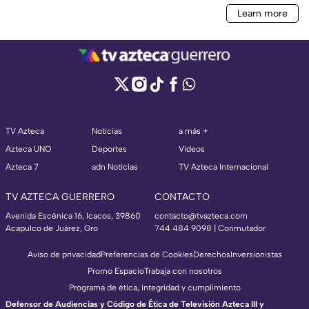
TV Azteca
Noticias
a más +
Azteca UNO
Deportes
Videos
Azteca 7
adn Noticias
TV Azteca Internacional
TV AZTECA GUERRERO
CONTACTO
Avenida Escénica 16, Icacos, 39860
contacto@tvazteca.com
Acapulco de Juárez, Gro
744 484 9098 | Conmutador
Aviso de privacidad
Preferencias de Cookies
Derechos
Inversionistas
Promo Espacio
Trabaja con nosotros
Programa de ética, integridad y cumplimiento
Defensor de Audiencias y Código de Ética de Televisión Azteca III y