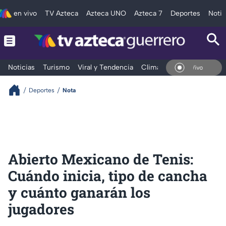
en vivo
TV Azteca
Azteca UNO
Azteca 7
Deportes
Notic
Noticias
Turismo
Viral y Tendencia
Clima
Deportes
Espec
En Vivo
Deportes
Nota
Abierto Mexicano de Tenis:
Cuándo inicia, tipo de cancha
y cuánto ganarán los
jugadores