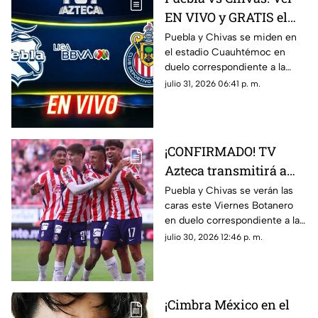
EN VIVO y GRATIS el
encuentro de la
Puebla y Chivas se miden en
el estadio Cuauhtémoc en
Jornada 3 de la Liga
duelo correspondiente a la
MX
Jornada 3 del futbol mexicano.
julio 31, 2026 06:41 p. m.
¡CONFIRMADO! TV
Azteca transmitirá a
las Chivas en la
Puebla y Chivas se verán las
caras este Viernes Botanero
Jornada 3 de la Liga
en duelo correspondiente a la
MX
Jornada 3 de la Liga MX.
julio 30, 2026 12:46 p. m.
¡Cimbra México en el