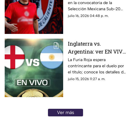
en la convocatoria de la
Selección Mexicana
Selección Mexicana Sub-20
sorprendió a la afición y desató
julio 16, 2026 04:48 p. m.
dudas rumbo al Campeonato
de Concacaf.
Inglaterra vs.
Argentina: ver EN VIVO
y GRATIS el encuentro
La Furia Roja espera
contrincante para el duelo por
de la Copa Mundial de
el título; conoce los detalles de
la FIFA 2026™
este choque histórico por el
julio 15, 2026 11:27 a. m.
orgullo y el pase a la final.
Ver más