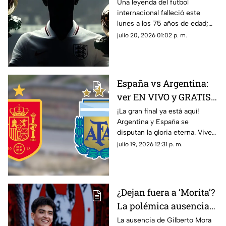
de una LEYENDA que
Una leyenda del futbol
internacional falleció este
conquistó el Balón de
lunes a los 75 años de edad;
Oro 2 veces
entérate de quién se trata y su
julio 20, 2026 01:02 p. m.
trayectoria.
España vs Argentina:
ver EN VIVO y GRATIS
el partido de la Copa
¡La gran final ya está aquí!
Argentina y España se
Mundial de la FIFA
disputan la gloria eterna. Vive
2026™
toda la emoción en vivo en
julio 19, 2026 12:31 p. m.
Azteca Deportes. ¿Quién
reinará?
¿Dejan fuera a ‘Morita’?
La polémica ausencia
de Gilberto Mora en la
La ausencia de Gilberto Mora