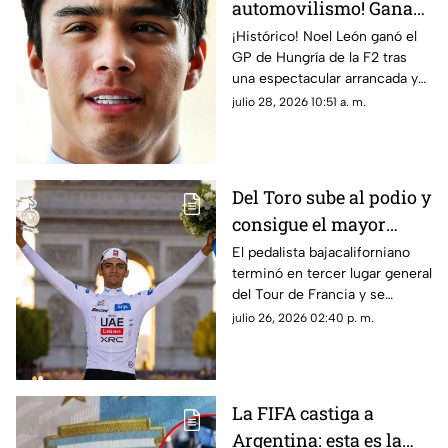
automovilismo! Gana
Noel León el GP de
¡Histórico! Noel León ganó el
GP de Hungría de la F2 tras
Hungría de la F2
una espectacular arrancada y
puso en alto el automovilismo
julio 28, 2026 10:51 a. m.
mexicano.
Del Toro sube al podio y
consigue el mayor
triunfo del ciclismo
El pedalista bajacaliforniano
terminó en tercer lugar general
nacional
del Tour de Francia y se
coronó como el mejor joven
julio 26, 2026 02:40 p. m.
de la competencia.
La FIFA castiga a
Argentina: esta es la