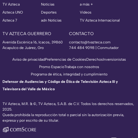
TV Azteca
Noticias
a más +
Azteca UNO
Deportes
Videos
Azteca 7
adn Noticias
TV Azteca Internacional
TV AZTECA GUERRERO
CONTACTO
Avenida Escénica 16, Icacos, 39860
contacto@tvazteca.com
Acapulco de Juárez, Gro
744 484 9098 | Conmutador
Aviso de privacidad
Preferencias de Cookies
Derechos
Inversionistas
Promo Espacio
Trabaja con nosotros
Programa de ética, integridad y cumplimiento
Defensor de Audiencias y Código de Ética de Televisión Azteca III y
Televisora del Valle de México
TV Azteca, M.R. & ©, TV Azteca, S.A.B. de C.V. Todos los derechos reservados,
2025.
Queda prohibida la reproducción total o parcial sin la autorización previa,
expresa y por escrito de su titular.