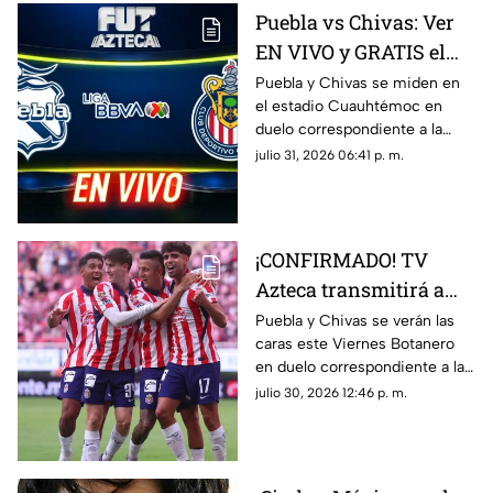
Puebla vs Chivas: Ver
EN VIVO y GRATIS el
encuentro de la
Puebla y Chivas se miden en
el estadio Cuauhtémoc en
Jornada 3 de la Liga
duelo correspondiente a la
MX
Jornada 3 del futbol mexicano.
julio 31, 2026 06:41 p. m.
¡CONFIRMADO! TV
Azteca transmitirá a
las Chivas en la
Puebla y Chivas se verán las
caras este Viernes Botanero
Jornada 3 de la Liga
en duelo correspondiente a la
MX
Jornada 3 de la Liga MX.
julio 30, 2026 12:46 p. m.