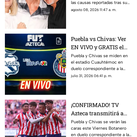
las causas reportadas tras su
permanencia en un sanatorio
agosto 08, 2026 11:47 a. m.
de Rosario.
Puebla vs Chivas: Ver
EN VIVO y GRATIS el
encuentro de la
Puebla y Chivas se miden en
el estadio Cuauhtémoc en
Jornada 3 de la Liga
duelo correspondiente a la
MX
Jornada 3 del futbol mexicano.
julio 31, 2026 06:41 p. m.
¡CONFIRMADO! TV
Azteca transmitirá a
las Chivas en la
Puebla y Chivas se verán las
caras este Viernes Botanero
Jornada 3 de la Liga
en duelo correspondiente a la