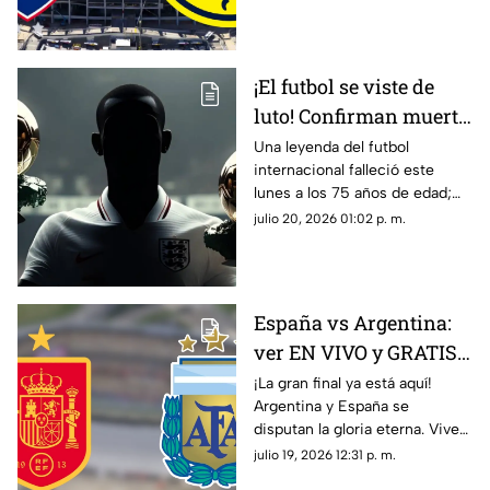
en vivo y gratis aquí en TV
Azteca Guerrero.
¡El futbol se viste de
luto! Confirman muerte
de una LEYENDA que
Una leyenda del futbol
internacional falleció este
conquistó el Balón de
lunes a los 75 años de edad;
Oro 2 veces
entérate de quién se trata y su
julio 20, 2026 01:02 p. m.
trayectoria.
España vs Argentina:
ver EN VIVO y GRATIS
el partido de la Copa
¡La gran final ya está aquí!
Argentina y España se
Mundial de la FIFA
disputan la gloria eterna. Vive
2026™
toda la emoción en vivo en
julio 19, 2026 12:31 p. m.
Azteca Deportes. ¿Quién