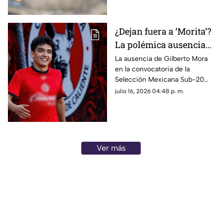
reinará?
¿Dejan fuera a ‘Morita’?
La polémica ausencia
de Gilberto Mora en la
La ausencia de Gilberto Mora
en la convocatoria de la
Selección Mexicana
Selección Mexicana Sub-20
sorprendió a la afición y desató
julio 16, 2026 04:48 p. m.
dudas rumbo al Campeonato
de Concacaf.
Ver más