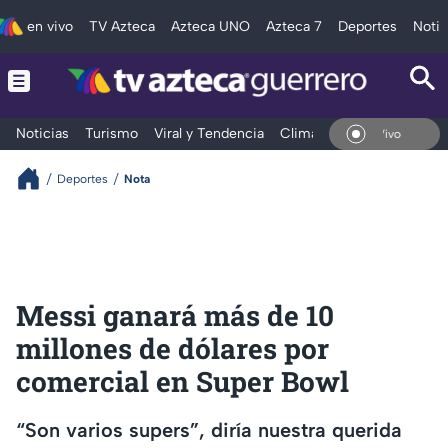
en vivo
TV Azteca
Azteca UNO
Azteca 7
Deportes
Notic
Noticias
Turismo
Viral y Tendencia
Clima
Deportes
Espec
En Vivo
Deportes
Nota
Messi ganará más de 10
millones de dólares por
comercial en Super Bowl
“Son varios supers”, diría nuestra querida