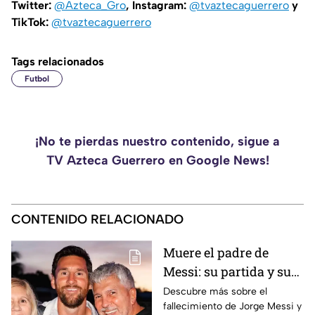
Twitter:
@Azteca_Gro
, Instagram:
@tvaztecaguerrero
y
TikTok:
@tvaztecaguerrero
Tags relacionados
Futbol
¡No te pierdas nuestro contenido, sigue a
TV Azteca Guerrero en Google News!
CONTENIDO RELACIONADO
Muere el padre de
Messi: su partida y su
legado en el astro
Descubre más sobre el
fallecimiento de Jorge Messi y
argentino