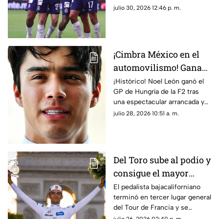
MX
Jornada 3 de la Liga MX.
julio 30, 2026 12:46 p. m.
¡Cimbra México en el
automovilismo! Gana
Noel León el GP de
¡Histórico! Noel León ganó el
GP de Hungría de la F2 tras
Hungría de la F2
una espectacular arrancada y
puso en alto el automovilismo
julio 28, 2026 10:51 a. m.
mexicano.
Del Toro sube al podio y
consigue el mayor
triunfo del ciclismo
El pedalista bajacaliforniano
terminó en tercer lugar general
nacional
del Tour de Francia y se
coronó como el mejor joven