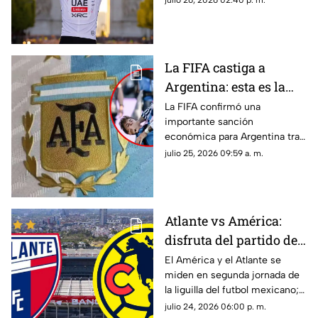
julio 26, 2026 02:40 p. m.
de la competencia.
La FIFA castiga a
Argentina: esta es la
fuerte MULTA que
La FIFA confirmó una
importante sanción
deberá pagar tras la
económica para Argentina tras
final ante España |
la final de la Copa Mundial de la
julio 25, 2026 09:59 a. m.
VIDEO
FIFA 2026™ ante España por
diversas infracciones
disciplinarias registradas.
Atlante vs América:
disfruta del partido de
laliga MX EN VIVO y
El América y el Atlante se
miden en segunda jornada de
totalmente GRATIS aquí
la liguilla del futbol mexicano;
disfruta del partido totalmente
julio 24, 2026 06:00 p. m.