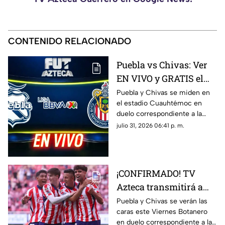
CONTENIDO RELACIONADO
Puebla vs Chivas: Ver
EN VIVO y GRATIS el
encuentro de la
Puebla y Chivas se miden en
el estadio Cuauhtémoc en
Jornada 3 de la Liga
duelo correspondiente a la
MX
Jornada 3 del futbol mexicano.
julio 31, 2026 06:41 p. m.
¡CONFIRMADO! TV
Azteca transmitirá a
las Chivas en la
Puebla y Chivas se verán las
caras este Viernes Botanero
Jornada 3 de la Liga
en duelo correspondiente a la