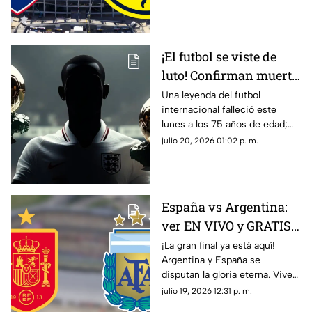
en vivo y gratis aquí en TV
Azteca Guerrero.
¡El futbol se viste de
luto! Confirman muerte
de una LEYENDA que
Una leyenda del futbol
internacional falleció este
conquistó el Balón de
lunes a los 75 años de edad;
Oro 2 veces
entérate de quién se trata y su
julio 20, 2026 01:02 p. m.
trayectoria.
España vs Argentina:
ver EN VIVO y GRATIS
el partido de la Copa
¡La gran final ya está aquí!
Argentina y España se
Mundial de la FIFA
disputan la gloria eterna. Vive
2026™
toda la emoción en vivo en
julio 19, 2026 12:31 p. m.
Azteca Deportes. ¿Quién