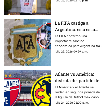
julio 26, 2026 02:40 p. m.
de la competencia.
La FIFA castiga a
Argentina: esta es la
fuerte MULTA que
La FIFA confirmó una
importante sanción
deberá pagar tras la
económica para Argentina tras
final ante España |
la final de la Copa Mundial de la
julio 25, 2026 09:59 a. m.
VIDEO
FIFA 2026™ ante España por
diversas infracciones
disciplinarias registradas.
Atlante vs América:
disfruta del partido de
laliga MX EN VIVO y
El América y el Atlante se
miden en segunda jornada de
totalmente GRATIS aquí
la liguilla del futbol mexicano;
disfruta del partido totalmente
julio 24, 2026 06:00 p. m.