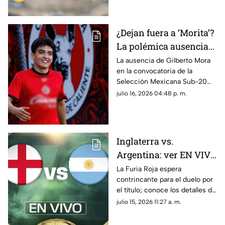
reinará?
¿Dejan fuera a ‘Morita’?
La polémica ausencia
de Gilberto Mora en la
La ausencia de Gilberto Mora
en la convocatoria de la
Selección Mexicana
Selección Mexicana Sub-20
sorprendió a la afición y desató
julio 16, 2026 04:48 p. m.
dudas rumbo al Campeonato
de Concacaf.
Inglaterra vs.
Argentina: ver EN VIVO
y GRATIS el encuentro
La Furia Roja espera
contrincante para el duelo por
de la Copa Mundial de
el título; conoce los detalles de
la FIFA 2026™
este choque histórico por el
julio 15, 2026 11:27 a. m.
orgullo y el pase a la final.