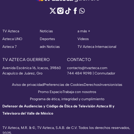
TV Azteca
Noticias
a más +
Azteca UNO
Deportes
Videos
Azteca 7
adn Noticias
TV Azteca Internacional
TV AZTECA GUERRERO
CONTACTO
Avenida Escénica 16, Icacos, 39860
contacto@tvazteca.com
Acapulco de Juárez, Gro
744 484 9098 | Conmutador
Aviso de privacidad
Preferencias de Cookies
Derechos
Inversionistas
Promo Espacio
Trabaja con nosotros
Programa de ética, integridad y cumplimiento
Defensor de Audiencias y Código de Ética de Televisión Azteca III y
Televisora del Valle de México
TV Azteca, M.R. & ©, TV Azteca, S.A.B. de C.V. Todos los derechos reservados,
2025.