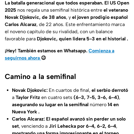
La batalla generacional que todos esperaban. El US Open
2025
nos regala una semifinal histórica entre
el veterano
Novak Djokovic, de 38 años
, y
el joven prodigio español
Carlos Alcaraz
, de 22 años. Este enfrentamiento marca
el noveno capítulo de su rivalidad, con un balance
favorable para
Djokovic, quien lidera 5-3 en el historial .
¡Hey! También estamos en Whatsapp.
Comienza a
seguirnos ahora
😉
Camino a la semifinal
Novak Djokovic:
En cuartos de final,
el serbio derrotó
a
Taylor Fritz
en cuatro sets
(6-3, 7-5, 3-6, 6-4)
,
asegurando su lugar en la semifinal
número
14 en
Nueva York .
Carlos Alcaraz:
El español avanzó sin perder un solo
set
, venciendo a
Jiri Lehecka por 6-4, 6-2, 6-4
,
mostrando una forma impresionante en el torneo .