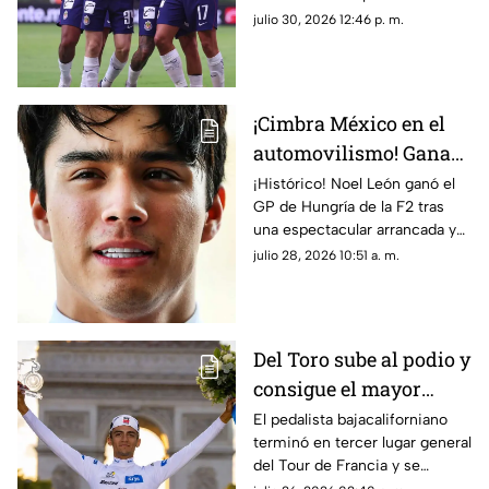
MX
Jornada 3 de la Liga MX.
julio 30, 2026 12:46 p. m.
¡Cimbra México en el
automovilismo! Gana
Noel León el GP de
¡Histórico! Noel León ganó el
GP de Hungría de la F2 tras
Hungría de la F2
una espectacular arrancada y
puso en alto el automovilismo
julio 28, 2026 10:51 a. m.
mexicano.
Del Toro sube al podio y
consigue el mayor
triunfo del ciclismo
El pedalista bajacaliforniano
terminó en tercer lugar general
nacional
del Tour de Francia y se
coronó como el mejor joven