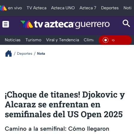
en vivo
TV Azteca
Azteca UNO
Azteca 7
Deportes
Notic
Noticias
Turismo
Viral y Tendencia
Clima
Deportes
Espec
En Viv
Deportes
Nota
¡Choque de titanes! Djokovic y
Alcaraz se enfrentan en
semifinales del US Open 2025
Camino a la semifinal: Cómo llegaron