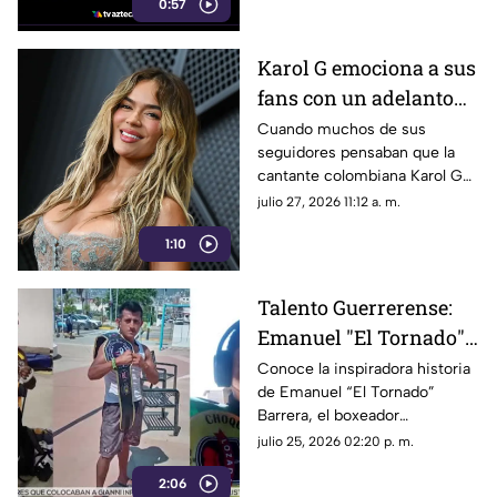
0:57
en el ámbito deportivo como
“El Tornado”, se consolida
como uno de los talentos más
Karol G emociona a sus
destacados y prometedores
fans con un adelanto
del estado de Guerrero.
de su próximo sencillo
Cuando muchos de sus
seguidores pensaban que la
Matadora
cantante colombiana Karol G
se tomaría un descanso de la
julio 27, 2026 11:12 a. m.
música antes de arrancar su
1:10
próxima gira, la artista volvió a
sorprender en redes sociales al
compartir un adelanto
Talento Guerrerense:
exclusivo de lo que promete
Emanuel "El Tornado"
ser su nuevo sencillo titulado
“Matadora”.
Barrera, el boxeador
Conoce la inspiradora historia
de Emanuel “El Tornado”
que conquista sus
Barrera, el boxeador
sueños con disciplina y
guerrerense que demuestra
julio 25, 2026 02:20 p. m.
sencillez
que la disciplina y la sencillez
2:06
rompen cualquier límite.