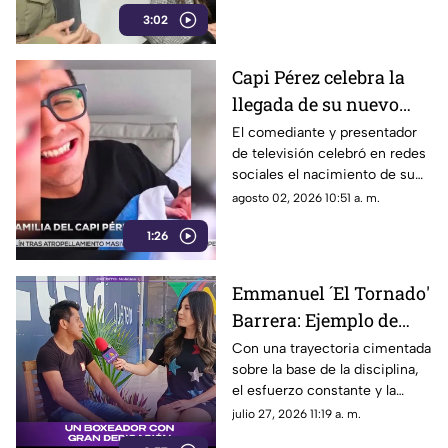
conexión sentimental que
3:02
mantiene con el puerto de
Acapulco y el estado de
Guerrero, calificando a la
Capi Pérez celebra la
región como su “segunda
llegada de su nuevo
casa” y un refugio lleno de
recuerdos familiares.
bebé entre lágrimas y
El comediante y presentador
de televisión celebró en redes
sonrisas
sociales el nacimiento de su
nuevo bebé junto a su esposa
agosto 02, 2026 10:51 a. m.
Itzel, recibiendo emotivos
1:26
mensajes de felicitación.
Emmanuel ´El Tornado'
Barrera: Ejemplo de
disciplina y promesa
Con una trayectoria cimentada
sobre la base de la disciplina,
del boxeo Guerrerense
el esfuerzo constante y la
dedicación, el boxeador
julio 27, 2026 11:19 a. m.
Emmanuel Barrera, conocido