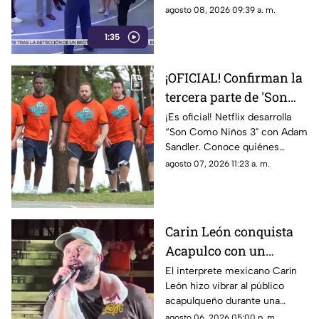
las redes sociales en la
medios.
agosto 08, 2026 09:39 a. m.
televisión
1:35
¡OFICIAL! Confirman la
tercera parte de 'Son
Como Niños' con Adam
¡Es oficial! Netflix desarrolla
“Son Como Niños 3" con Adam
Sandler.
Sandler. Conoce quiénes
podrían regresar al elenco.
agosto 07, 2026 11:23 a. m.
Carin León conquista
Acapulco con un
emotivo concierto,
El interprete mexicano Carín
León hizo vibrar al público
aunque el clima obliga
acapulqueño durante una
a acortar la velada
velada repleta de música,
agosto 06, 2026 05:00 p. m.