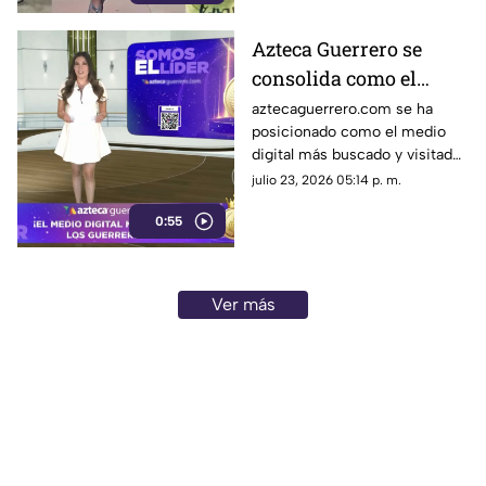
Azteca Guerrero se
consolida como el
medio digital líder en el
aztecaguerrero.com se ha
posicionado como el medio
Estado
digital más buscado y visitado
por los habitantes del estado
julio 23, 2026 05:14 p. m.
de Guerrero, reafirmando su
0:55
compromiso de brindar
información y entretenimiento
de manera oportuna a la
audiencia local.
Ver más