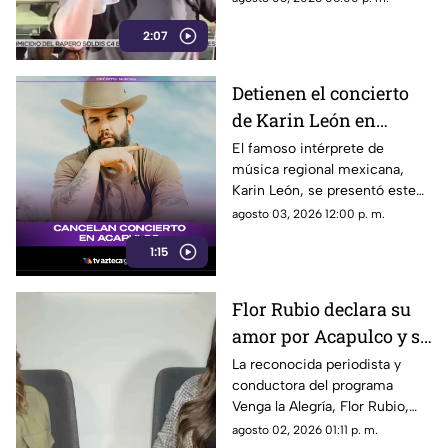
grandes éxitos y momentos
2:07
memorables, reafirmando su
posición como una de las
figuras más queridas del
Detienen el concierto
género regional mexicano.
de Karin León en
Acapulco por
El famoso intérprete de
música regional mexicana,
condiciones climáticas
Karin León, se presentó este
fin de semana en Acapulco
agosto 03, 2026 12:00 p. m.
ofreciendo un show de primer
1:15
nivel ante miles de fanáticos
que corearon sus temas
durante una hora y media.
Flor Rubio declara su
amor por Acapulco y su
gastronomía
La reconocida periodista y
conductora del programa
Venga la Alegría, Flor Rubio,
reafirmó el profundo cariño y la
agosto 02, 2026 01:11 p. m.