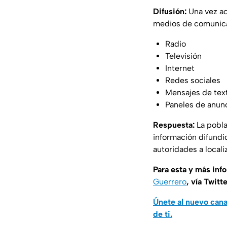
Difusión:
Una vez ac
medios de comunica
Radio
Televisión
Internet
Redes sociales
Mensajes de tex
Paneles de anunc
Respuesta:
La pobla
información difundi
autoridades a locali
Para esta y más inf
Guerrero
, vía Twitt
Únete al nuevo can
de ti.