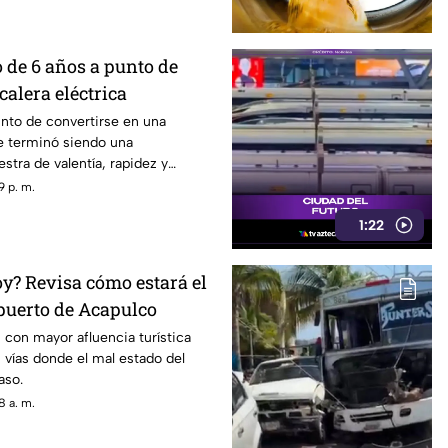
 de 6 años a punto de
calera eléctrica
nto de convertirse en una
le terminó siendo una
tra de valentía, rapidez y
anos.
9 p. m.
1:22
oy? Revisa cómo estará el
 puerto de Acapulco
con mayor afluencia turística
 vías donde el mal estado del
aso.
8 a. m.