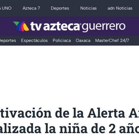
a UNO
Azteca 7
Deportes
Noticias
adn Noticias
eportes
Espectáculos
Policiaca
Oaxaca
MasterChef 24/7
tivación de la Alerta 
alizada la niña de 2 añ