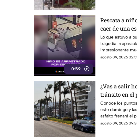
Rescata a niño
caer de una es
Lo que estuvo a pu
tragedia irreparab
impresionante mues
reflejos sobrehum
agosto 09, 2026 02:5
0:59
¿Vas a salir h
tránsito en el
Conoce los puntos 
este domingo y las
asfalto frenará el p
agosto 09, 2026 09:3