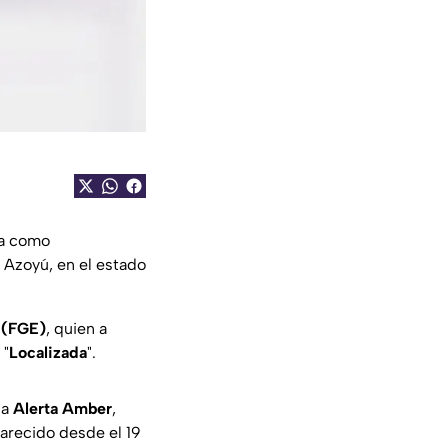
da como
 Azoyú, en el estado
o (FGE)
, quien a
 "
Localizada
".
la
Alerta Amber
,
arecido desde el 19