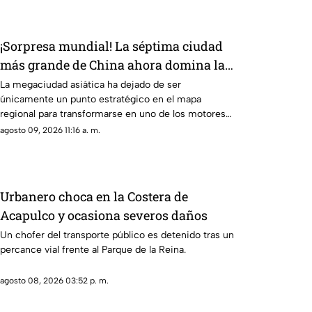
¡Sorpresa mundial! La séptima ciudad
más grande de China ahora domina la
investigación científica global
La megaciudad asiática ha dejado de ser
únicamente un punto estratégico en el mapa
regional para transformarse en uno de los motores
intelectuales, científicos y tecnológicos más
agosto 09, 2026 11:16 a. m.
potentes e importantes del planeta.
Urbanero choca en la Costera de
Acapulco y ocasiona severos daños
Un chofer del transporte público es detenido tras un
percance vial frente al Parque de la Reina.
agosto 08, 2026 03:52 p. m.