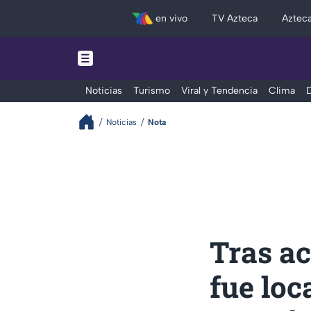
en vivo
TV Azteca
Aztec
Noticias
Turismo
Viral y Tendencia
Clima
D
Noticias
Nota
Tras ac
fue loc