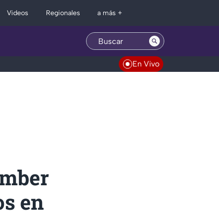
Regionales
Videos
a más +
En Vivo
Amber
os en