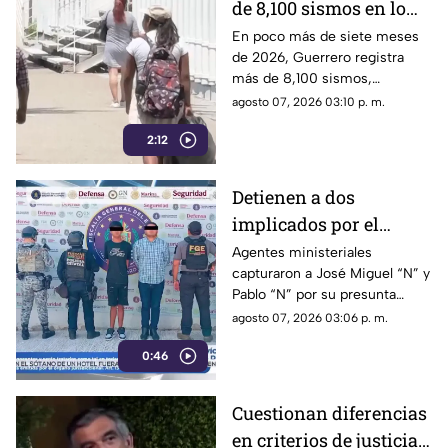
de 8,100 sismos en lo
que va de 2026, el año
En poco más de siete meses
de 2026, Guerrero registra
con mayor sismicidad
más de 8,100 sismos,
de los últimos cinco
posicionándose como el año
agosto 07, 2026 03:10 p. m.
años
con mayor sismicidad en los
2:12
últimos cinco años y
encendiendo las alertas entre
la ciudadanía.
Detienen a dos
implicados por el
homicidio de Violeta en
Agentes ministeriales
capturaron a José Miguel “N” y
su estética en Acapulco
Pablo “N” por su presunta
responsabilidad en el
agosto 07, 2026 03:06 p. m.
homicidio calificado de
0:46
Violeta, ocurrido el pasado 4
de mayo en la colonia
Progreso de Acapulco.
Cuestionan diferencias
en criterios de justicia