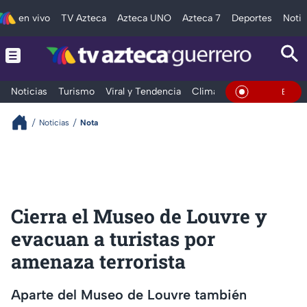
en vivo
TV Azteca
Azteca UNO
Azteca 7
Deportes
Notic
Noticias
Turismo
Viral y Tendencia
Clima
Deportes
Espec
En Vivo
Noticias
Nota
Cierra el Museo de Louvre y
evacuan a turistas por
amenaza terrorista
Aparte del Museo de Louvre también