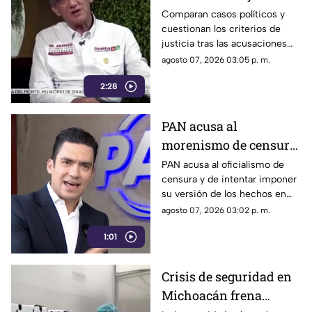
por casos políticos en
Comparan casos políticos y
cuestionan los criterios de
Guerrero y Sinaloa
justicia tras las acusaciones
contra exfuncionarios de
agosto 07, 2026 03:05 p. m.
Guerrero y Sinaloa.
2:28
PAN acusa al
morenismo de censura
y de imponer narrativa
PAN acusa al oficialismo de
censura y de intentar imponer
en el debate público
su versión de los hechos en
medio del debate político
agosto 07, 2026 03:02 p. m.
nacional.
1:01
Crisis de seguridad en
Michoacán frena