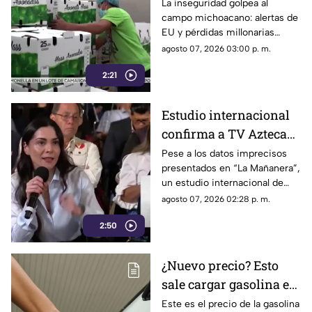
exportación de
La inseguridad golpea al
campo michoacano: alertas de
aguacate y deja
EU y pérdidas millonarias
pérdidas millonarias
afectan la exportación de
agosto 07, 2026 03:00 p. m.
aguacate mexicano.
2:21
Estudio internacional
confirma a TV Azteca
como el medio líder en
Pese a los datos imprecisos
presentados en “La Mañanera”,
credibilidad y alcance
un estudio internacional de
Reuters confirma que TV
agosto 07, 2026 02:28 p. m.
Azteca se mantiene como el
2:50
medio tradicional con mayor
alcance y credibilidad en todo
México.
¿Nuevo precio? Esto
sale cargar gasolina en
Oaxaca este viernes 7
Este es el precio de la gasolina