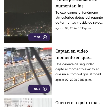
Aumentan las
tormentas eléctricas y
Te explicamos el fenómeno
atmosférico detrás del repunte
lluvias intensas en
de tormentas y caída de rayos
Acapulco
en el puerto.
agosto 07, 2026 03:15 p. m.
2:30
Captan en video
momento en que
vehículo embiste a una
Una cámara de seguridad
captó el momento exacto en
familia en
que un automóvil gris atropelló
Chilpancingo
a una familia que caminaba
agosto 07, 2026 03:13 p. m.
cerca del punto Las Pinetas,
0:33
en Chilpancingo.
Guerrero registra más