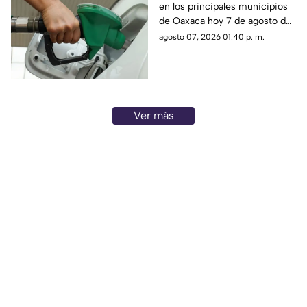
en los principales municipios
de agosto
de Oaxaca hoy 7 de agosto de
2026; ten en cuenta que el
agosto 07, 2026 01:40 p. m.
costo del combustible cambia
a diario y varía por estación.
Ver más