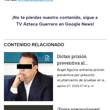
¡No te pierdas nuestro contenido, sigue a
TV Azteca Guerrero en Google News!
CONTENIDO RELACIONADO
Dictan prisión
preventiva al
exgobernador Ángel
Ángel Aguirre enfrenta prisión
preventiva por presunto
Aguirre por presunto
ocultamiento de pruebas en el
ocultamiento de
caso de los 43 normalistas de
agosto 07, 2026 07:41 p. m.
pruebas en el caso
Ayotzinapa 2014
Ayotzinapa
¡Toma precauciones!