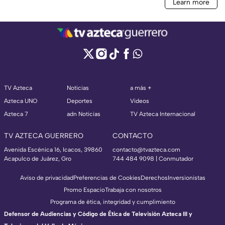
TV Azteca
Noticias
a más +
Azteca UNO
Deportes
Videos
Azteca 7
adn Noticias
TV Azteca Internacional
TV AZTECA GUERRERO
CONTACTO
Avenida Escénica 16, Icacos, 39860
contacto@tvazteca.com
Acapulco de Juárez, Gro
744 484 9098 | Conmutador
Aviso de privacidad
Preferencias de Cookies
Derechos
Inversionistas
Promo Espacio
Trabaja con nosotros
Programa de ética, integridad y cumplimiento
Defensor de Audiencias y Código de Ética de Televisión Azteca III y