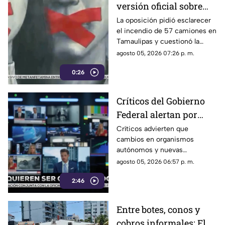
versión oficial sobre
incendio de 57
La oposición pidió esclarecer
el incendio de 57 camiones en
camiones en
Tamaulipas y cuestionó la
Tamaulipas
versión presentada por las
agosto 05, 2026 07:26 p. m.
autoridades.
0:26
Críticos del Gobierno
Federal alertan por
presuntos intentos de
Críticos advierten que
cambios en organismos
controlar la
autónomos y nuevas
información
regulaciones podrían afectar la
agosto 05, 2026 06:57 p. m.
libertad de expresión.
2:46
Entre botes, conos y
cobros informales: El