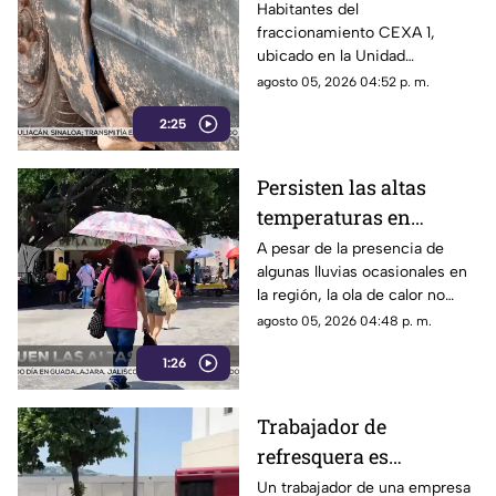
la Unidad Habitacional
Habitantes del
fraccionamiento CEXA 1,
Colosio: Vecinos
ubicado en la Unidad
denuncian foco de
Habitacional Colosio, han
agosto 05, 2026 04:52 p. m.
infección e inseguridad
alzado la voz para denunciar
2:25
una grave problemática que
afecta a su comunidad: la
presencia de decenas de
Persisten las altas
automóviles abandonados en la
temperaturas en
vía pública.
Guerrero por efecto de
A pesar de la presencia de
algunas lluvias ocasionales en
la canícula
la región, la ola de calor no
cede en el estado de Guerrero.
agosto 05, 2026 04:48 p. m.
1:26
Trabajador de
refresquera es
atropellado en la
Un trabajador de una empresa