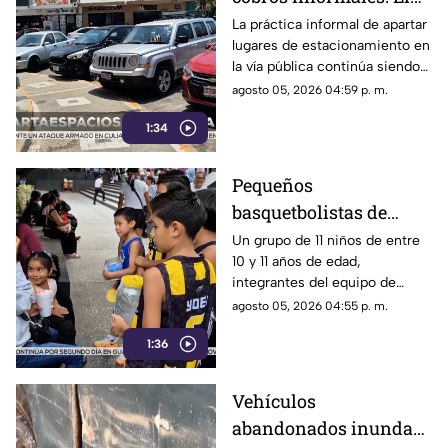
calvario de
La práctica informal de apartar
lugares de estacionamiento en
estacionarse en la
la vía pública continúa siendo
Costera de Acapulco
un tema de constante debate y
agosto 05, 2026 04:59 p. m.
controversia entre
1:34
automovilistas, comerciantes
y turistas que transitan por la
icónica avenida Costera
Pequeños
Miguel Alemán.
basquetbolistas de
Chilpancingo buscan
Un grupo de 11 niños de entre
10 y 11 años de edad,
apoyo para competir en
integrantes del equipo de
torneo nacional en
básquetbol Panteras de
agosto 05, 2026 04:55 p. m.
Veracruz
Chilpancingo, se encuentran
1:36
reuniendo fondos para poder
participar en un torneo de
minibásquetbol que se llevará
Vehículos
a cabo en Orizaba, Veracruz,
abandonados inundan
del 19 al 23 de agosto.