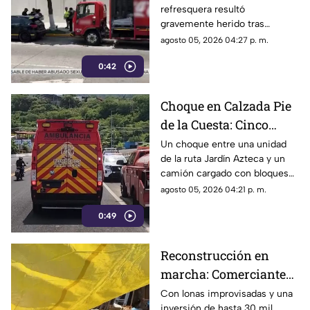
refresquera resultó
Costera Miguel Alemán
gravemente herido tras
resbalar de su camión y ser
agosto 05, 2026 04:27 p. m.
arrollado por un taxi en la
0:42
Costera Miguel Alemán.
Choque en Calzada Pie
de la Cuesta: Cinco
lesionados tras
Un choque entre una unidad
de la ruta Jardín Azteca y un
impacto entre combi y
camión cargado con bloques
camión de carga
de concreto movilizó a los
agosto 05, 2026 04:21 p. m.
cuerpos de emergencia en
0:49
Acapulco.
Reconstrucción en
marcha: Comerciantes
del Mercado Central de
Con lonas improvisadas y una
inversión de hasta 30 mil