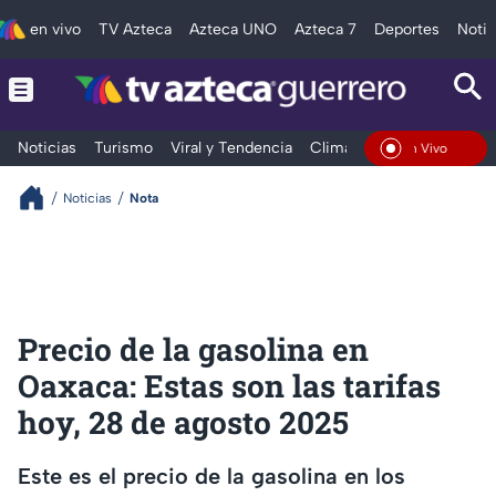
en vivo
TV Azteca
Azteca UNO
Azteca 7
Deportes
Notic
Noticias
Turismo
Viral y Tendencia
Clima
Deportes
Espec
En Vivo
Noticias
Nota
Precio de la gasolina en
Oaxaca: Estas son las tarifas
hoy, 28 de agosto 2025
Este es el precio de la gasolina en los