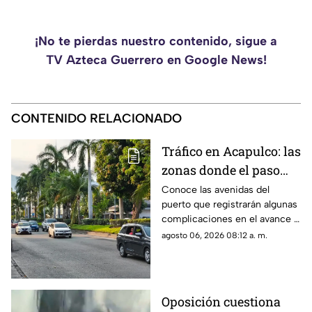
¡No te pierdas nuestro contenido, sigue a
TV Azteca Guerrero en Google News!
CONTENIDO RELACIONADO
Tráfico en Acapulco: las
zonas donde el paso
será lento
Conoce las avenidas del
puerto que registrarán algunas
complicaciones en el avance y
los tramos con desperfectos
agosto 06, 2026 08:12 a. m.
en el asfalto.
Oposición cuestiona