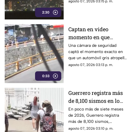
en el puerto.
agosto 07, 2026 03:15 p. m.
2:30
Captan en video
momento en que
vehículo embiste a una
Una cámara de seguridad
captó el momento exacto en
familia en
que un automóvil gris atropelló
Chilpancingo
a una familia que caminaba
agosto 07, 2026 03:13 p. m.
cerca del punto Las Pinetas,
0:33
en Chilpancingo.
Guerrero registra más
de 8,100 sismos en lo
que va de 2026, el año
En poco más de siete meses
de 2026, Guerrero registra
con mayor sismicidad
más de 8,100 sismos,
de los últimos cinco
posicionándose como el año
agosto 07, 2026 03:10 p. m.