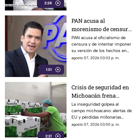
2:28
PAN acusa al
morenismo de censura
y de imponer narrativa
PAN acusa al oficialismo de
censura y de intentar imponer
en el debate público
su versión de los hechos en
medio del debate político
agosto 07, 2026 03:02 p. m.
nacional.
1:01
Crisis de seguridad en
Michoacán frena
exportación de
La inseguridad golpea al
campo michoacano: alertas de
aguacate y deja
EU y pérdidas millonarias
pérdidas millonarias
afectan la exportación de
agosto 07, 2026 03:00 p. m.
aguacate mexicano.
2:21