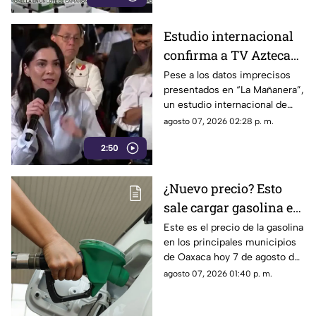
Estudio internacional
confirma a TV Azteca
como el medio líder en
Pese a los datos imprecisos
presentados en “La Mañanera”,
credibilidad y alcance
un estudio internacional de
Reuters confirma que TV
agosto 07, 2026 02:28 p. m.
Azteca se mantiene como el
2:50
medio tradicional con mayor
alcance y credibilidad en todo
México.
¿Nuevo precio? Esto
sale cargar gasolina en
Oaxaca este viernes 7
Este es el precio de la gasolina
en los principales municipios
de agosto
de Oaxaca hoy 7 de agosto de
2026; ten en cuenta que el
agosto 07, 2026 01:40 p. m.
costo del combustible cambia
a diario y varía por estación.