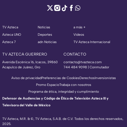
TV Azteca
Noticias
a más +
Azteca UNO
Deportes
Videos
Azteca 7
adn Noticias
TV Azteca Internacional
TV AZTECA GUERRERO
CONTACTO
Avenida Escénica 16, Icacos, 39860
contacto@tvazteca.com
Acapulco de Juárez, Gro
744 484 9098 | Conmutador
Aviso de privacidad
Preferencias de Cookies
Derechos
Inversionistas
Promo Espacio
Trabaja con nosotros
Programa de ética, integridad y cumplimiento
Defensor de Audiencias y Código de Ética de Televisión Azteca III y
Televisora del Valle de México
TV Azteca, M.R. & ©, TV Azteca, S.A.B. de C.V. Todos los derechos reservados,
2025.