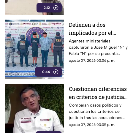
años
con mayor sismicidad en los
2:12
últimos cinco años y
encendiendo las alertas entre
la ciudadanía.
Detienen a dos
implicados por el
homicidio de Violeta en
Agentes ministeriales
capturaron a José Miguel “N” y
su estética en Acapulco
Pablo “N” por su presunta
responsabilidad en el
agosto 07, 2026 03:06 p. m.
homicidio calificado de
0:46
Violeta, ocurrido el pasado 4
de mayo en la colonia
Progreso de Acapulco.
Cuestionan diferencias
en criterios de justicia
por casos políticos en
Comparan casos políticos y
cuestionan los criterios de
Guerrero y Sinaloa
justicia tras las acusaciones
contra exfuncionarios de
agosto 07, 2026 03:05 p. m.
Guerrero y Sinaloa.