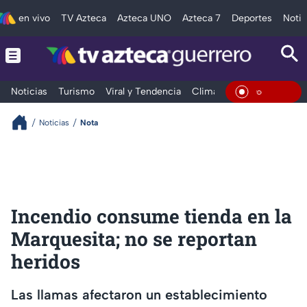
en vivo
TV Azteca
Azteca UNO
Azteca 7
Deportes
Notic
Noticias
Turismo
Viral y Tendencia
Clima
Deportes
Espec
En Vivo
Noticias
Nota
Incendio consume tienda en la
Marquesita; no se reportan
heridos
Las llamas afectaron un establecimiento