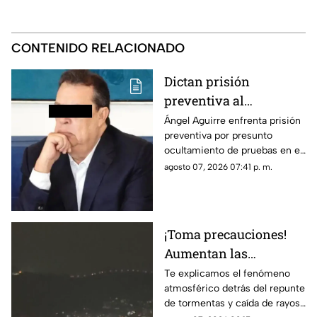
CONTENIDO RELACIONADO
Dictan prisión
preventiva al
exgobernador Ángel
Ángel Aguirre enfrenta prisión
preventiva por presunto
Aguirre por presunto
ocultamiento de pruebas en el
ocultamiento de
caso de los 43 normalistas de
agosto 07, 2026 07:41 p. m.
pruebas en el caso
Ayotzinapa 2014
Ayotzinapa
¡Toma precauciones!
Aumentan las
tormentas eléctricas y
Te explicamos el fenómeno
atmosférico detrás del repunte
lluvias intensas en
de tormentas y caída de rayos
Acapulco