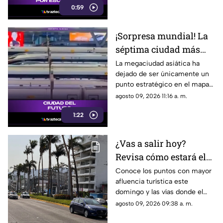
0:59
sobrehumanos.
¡Sorpresa mundial! La
séptima ciudad más
grande de China ahora
La megaciudad asiática ha
dejado de ser únicamente un
domina la
punto estratégico en el mapa
investigación científica
regional para transformarse en
agosto 09, 2026 11:16 a. m.
global
uno de los motores
1:22
intelectuales, científicos y
tecnológicos más potentes e
importantes del planeta.
¿Vas a salir hoy?
Revisa cómo estará el
tránsito en el puerto de
Conoce los puntos con mayor
afluencia turística este
Acapulco
domingo y las vías donde el
mal estado del asfalto frenará
agosto 09, 2026 09:38 a. m.
el paso.