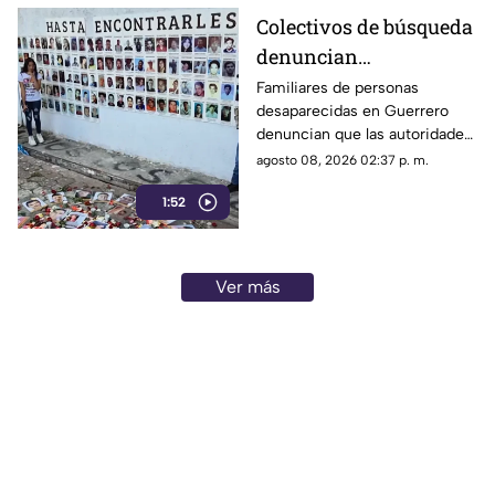
vulneran la libertad de
Colectivos de búsqueda
expresión.
denuncian
restricciones para
Familiares de personas
desaparecidas en Guerrero
ingresar a la sierra de
denuncian que las autoridades
Chilpancingo
les negaron el
agosto 08, 2026 02:37 p. m.
acompañamiento para ingresar
1:52
a comunidades de la sierra de
Chilpancingo, limitando sus
labores de búsqueda y
difusión.
Ver más