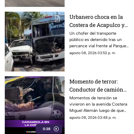
Urbanero choca en la
Costera de Acapulco y
ocasiona severos
Un chofer del transporte
público es detenido tras un
daños
percance vial frente al Parque
de la Reina.
agosto 08, 2026 03:52 p. m.
Momento de terror:
Conductor de camión
urbano pierde el
Momentos de tensión se
vivieron en la avenida Costera
control y choca contra
Miguel Alemán luego de que
autos en plena Costera
un camión urbano se estrellara
agosto 08, 2026 03:48 p. m.
Miguel Alemán
contra varios vehículos
0:38
estacionados cerca del Parque