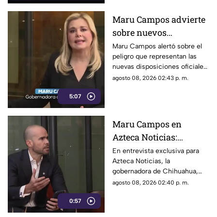
de la Reina.
Maru Campos advierte
sobre nuevos
lineamientos: Alerta
Maru Campos alertó sobre el
peligro que representan las
que buscan sancionar a
nuevas disposiciones oficiales,
medios críticos y
las cuales podrían utilizarse
agosto 08, 2026 02:43 p. m.
limitar la libertad de
para castigar la libertad de
expresión
5:07
expresión y el periodismo
crítico en el país.
Maru Campos en
Azteca Noticias:
Advierte que nuevos
En entrevista exclusiva para
Azteca Noticias, la
lineamientos del
gobernadora de Chihuahua,
Gobierno Federal
Maru Campos, alzó la voz
agosto 08, 2026 02:40 p. m.
amenazan la libertad
contra los nuevos lineamientos
de expresión y buscan
0:57
federales, asegurando que
abren la puerta a la censura y
imponer censura