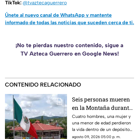
TikTok:
@tvaztecaguerrero
Únete al nuevo canal de WhatsApp y mantente
informado de todas las noticias que suceden cerca de ti.
¡No te pierdas nuestro contenido, sigue a
TV Azteca Guerrero en Google News!
CONTENIDO RELACIONADO
Seis personas mueren
en la Montaña durante
la limpieza de una
Cuatro hombres, una mujer y
una menor de edad perdieron
cisterna
la vida dentro de un depósito
de agua en Xochihuehuetlán.
agosto 09, 2026 05:00 p. m.