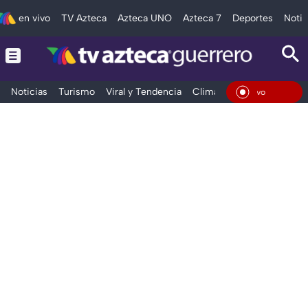
en vivo
TV Azteca
Azteca UNO
Azteca 7
Deportes
Notic
Noticias
Turismo
Viral y Tendencia
Clima
Deportes
Espec
En Viv