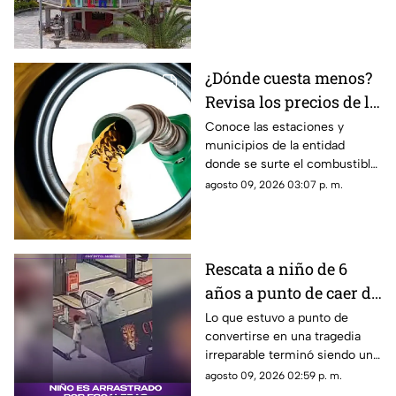
¿Dónde cuesta menos?
Revisa los precios de la
gasolina en Guerrero
Conoce las estaciones y
municipios de la entidad
donde se surte el combustible
con las tarifas más accesibles
agosto 09, 2026 03:07 p. m.
de la jornada.
Rescata a niño de 6
años a punto de caer de
una escalera eléctrica
Lo que estuvo a punto de
convertirse en una tragedia
irreparable terminó siendo una
impresionante muestra de
agosto 09, 2026 02:59 p. m.
valentía, rapidez y reflejos