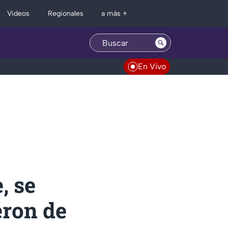
Regionales
Videos
a más +
En Vivo
, se
eron de