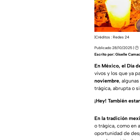
|Créditos : Redes 24
Publicado 28/10/2025 | 🕑 1
Escrito por:
Giselle Cama
En México, el Día 
vivos y los que ya p
noviembre
, algunas
trágica, abrupta o 
¡Hey! También est
En la tradición mex
o trágica, como en 
oportunidad de desp