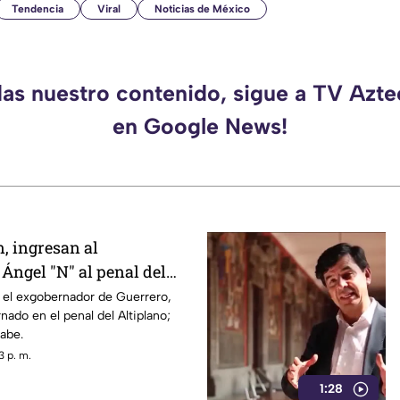
Tendencia
Viral
Noticias de México
das nuestro contenido, sigue a TV Azt
en Google News!
, ingresan al
Ángel "N" al penal del
 el exgobernador de Guerrero,
nado en el penal del Altiplano;
sabe.
3 p. m.
1:28