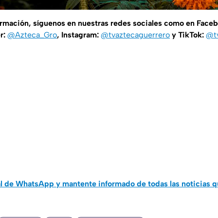
ormación, síguenos en nuestras redes sociales como en Face
er:
@Azteca_Gro
, Instagram:
@tvaztecaguerrero
y TikTok:
@t
al de WhatsApp y mantente informado de todas las noticias 