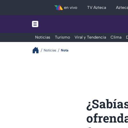
en vivo
TV Azteca
Aztec
Noticias
Turismo
Viral y Tendencia
Clima
D
Noticias
Nota
¿Sabías
ofrenda