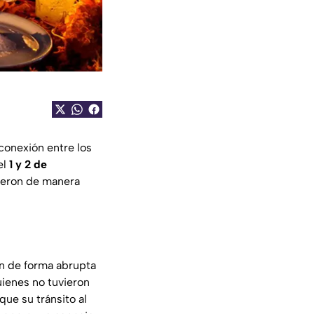
conexión entre los
el
1 y 2 de
rieron de manera
n de forma abrupta
uienes no tuvieron
ue su tránsito al