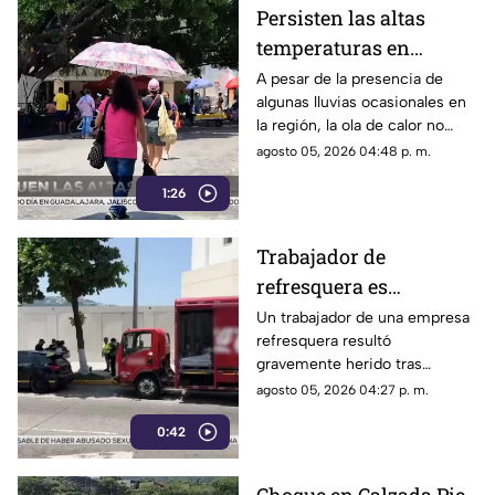
presencia de decenas de
Persisten las altas
automóviles abandonados en la
temperaturas en
vía pública.
Guerrero por efecto de
A pesar de la presencia de
algunas lluvias ocasionales en
la canícula
la región, la ola de calor no
cede en el estado de Guerrero.
agosto 05, 2026 04:48 p. m.
1:26
Trabajador de
refresquera es
atropellado en la
Un trabajador de una empresa
refresquera resultó
Costera Miguel Alemán
gravemente herido tras
resbalar de su camión y ser
agosto 05, 2026 04:27 p. m.
arrollado por un taxi en la
0:42
Costera Miguel Alemán.