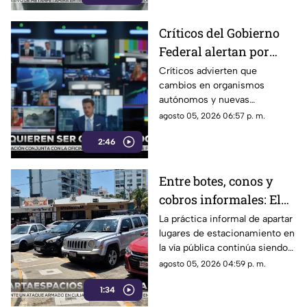
Críticos del Gobierno
Federal alertan por
presuntos intentos de
Críticos advierten que
cambios en organismos
controlar la
autónomos y nuevas
información
regulaciones podrían afectar la
agosto 05, 2026 06:57 p. m.
libertad de expresión.
2:46
Entre botes, conos y
cobros informales: El
calvario de
La práctica informal de apartar
lugares de estacionamiento en
estacionarse en la
la vía pública continúa siendo
Costera de Acapulco
un tema de constante debate y
agosto 05, 2026 04:59 p. m.
controversia entre
1:34
automovilistas, comerciantes
y turistas que transitan por la