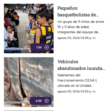
icónica avenida Costera
Pequeños
Miguel Alemán.
basquetbolistas de
Chilpancingo buscan
Un grupo de 11 niños de entre
10 y 11 años de edad,
apoyo para competir en
integrantes del equipo de
torneo nacional en
básquetbol Panteras de
agosto 05, 2026 04:55 p. m.
Veracruz
Chilpancingo, se encuentran
1:36
reuniendo fondos para poder
participar en un torneo de
minibásquetbol que se llevará
Vehículos
a cabo en Orizaba, Veracruz,
abandonados inundan
del 19 al 23 de agosto.
la Unidad Habitacional
Habitantes del
fraccionamiento CEXA 1,
Colosio: Vecinos
ubicado en la Unidad
denuncian foco de
Habitacional Colosio, han
agosto 05, 2026 04:52 p. m.
infección e inseguridad
alzado la voz para denunciar
2:25
una grave problemática que
afecta a su comunidad: la