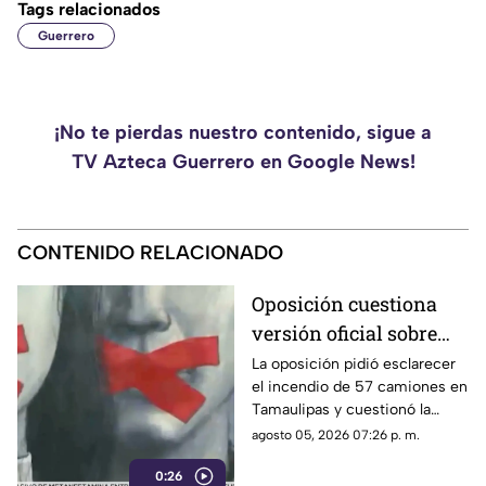
Tags relacionados
Guerrero
¡No te pierdas nuestro contenido, sigue a
TV Azteca Guerrero en Google News!
CONTENIDO RELACIONADO
Oposición cuestiona
versión oficial sobre
incendio de 57
La oposición pidió esclarecer
el incendio de 57 camiones en
camiones en
Tamaulipas y cuestionó la
Tamaulipas
versión presentada por las
agosto 05, 2026 07:26 p. m.
autoridades.
0:26