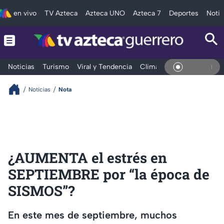
en vivo
TV Azteca
Azteca UNO
Azteca 7
Deportes
Notic
Noticias
Turismo
Viral y Tendencia
Clima
Deportes
Espec
En Vivo
Noticias
Nota
¿AUMENTA el estrés en
SEPTIEMBRE por “la época de
SISMOS”?
En este mes de septiembre, muchos