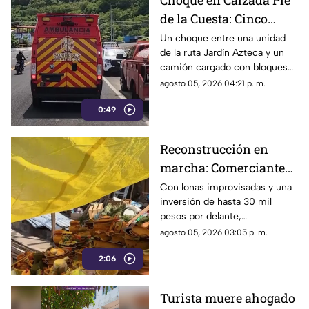
Choque en Calzada Pie
de la Cuesta: Cinco
lesionados tras
Un choque entre una unidad
de la ruta Jardín Azteca y un
impacto entre combi y
camión cargado con bloques
camión de carga
de concreto movilizó a los
agosto 05, 2026 04:21 p. m.
cuerpos de emergencia en
0:49
Acapulco.
Reconstrucción en
marcha: Comerciantes
del Mercado Central de
Con lonas improvisadas y una
inversión de hasta 30 mil
Acapulco se levantan
pesos por delante,
tras la explosión
comerciantes del Mercado
agosto 05, 2026 03:05 p. m.
Central buscan salir adelante
2:06
tras perder gran parte de sus
negocios. Conoce su historia
de esfuerzo y resiliencia.
Turista muere ahogado