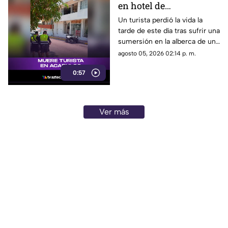
en hotel de
fraccionamiento Las
Un turista perdió la vida la
tarde de este día tras sufrir una
Playas en Acapulco
sumersión en la alberca de un
hospedaje ubicado sobre la
agosto 05, 2026 02:14 p. m.
avenida Gran Vía Tropical, en
0:57
el tradicional fraccionamiento
Las Playas de este puerto.
Ver más