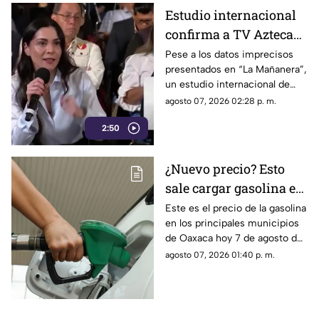
Estudio internacional
confirma a TV Azteca
como el medio líder en
Pese a los datos imprecisos
presentados en “La Mañanera”,
credibilidad y alcance
un estudio internacional de
Reuters confirma que TV
agosto 07, 2026 02:28 p. m.
Azteca se mantiene como el
2:50
medio tradicional con mayor
alcance y credibilidad en todo
México.
¿Nuevo precio? Esto
sale cargar gasolina en
Oaxaca este viernes 7
Este es el precio de la gasolina
en los principales municipios
de agosto
de Oaxaca hoy 7 de agosto de
2026; ten en cuenta que el
agosto 07, 2026 01:40 p. m.
costo del combustible cambia
a diario y varía por estación.