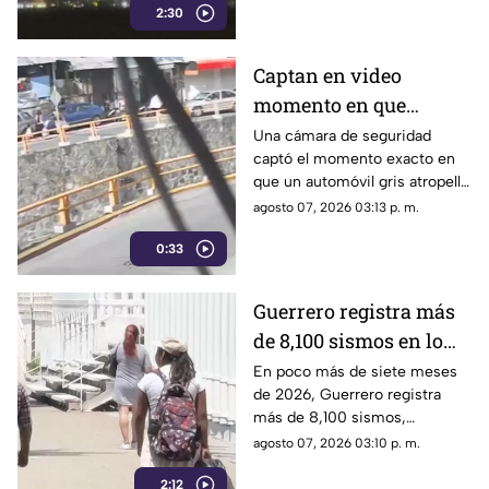
2:30
Captan en video
momento en que
vehículo embiste a una
Una cámara de seguridad
captó el momento exacto en
familia en
que un automóvil gris atropelló
Chilpancingo
a una familia que caminaba
agosto 07, 2026 03:13 p. m.
cerca del punto Las Pinetas,
0:33
en Chilpancingo.
Guerrero registra más
de 8,100 sismos en lo
que va de 2026, el año
En poco más de siete meses
de 2026, Guerrero registra
con mayor sismicidad
más de 8,100 sismos,
de los últimos cinco
posicionándose como el año
agosto 07, 2026 03:10 p. m.
años
con mayor sismicidad en los
2:12
últimos cinco años y