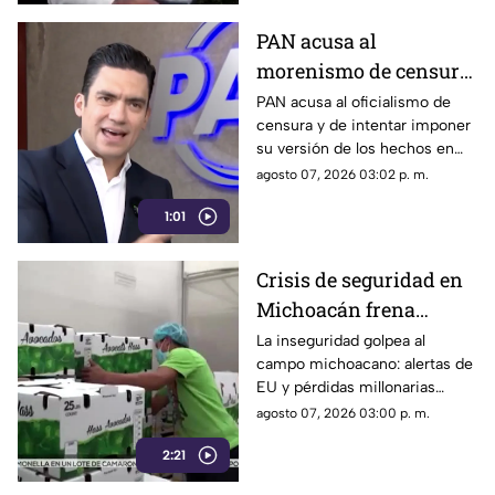
PAN acusa al
morenismo de censura
y de imponer narrativa
PAN acusa al oficialismo de
censura y de intentar imponer
en el debate público
su versión de los hechos en
medio del debate político
agosto 07, 2026 03:02 p. m.
nacional.
1:01
Crisis de seguridad en
Michoacán frena
exportación de
La inseguridad golpea al
campo michoacano: alertas de
aguacate y deja
EU y pérdidas millonarias
pérdidas millonarias
afectan la exportación de
agosto 07, 2026 03:00 p. m.
aguacate mexicano.
2:21