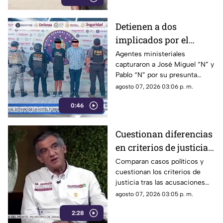
encendiendo las alertas entre
la ciudadanía.
Detienen a dos
implicados por el
homicidio de Violeta en
Agentes ministeriales
capturaron a José Miguel “N” y
su estética en Acapulco
Pablo “N” por su presunta
responsabilidad en el
agosto 07, 2026 03:06 p. m.
homicidio calificado de
0:46
Violeta, ocurrido el pasado 4
de mayo en la colonia
Progreso de Acapulco.
Cuestionan diferencias
en criterios de justicia
por casos políticos en
Comparan casos políticos y
cuestionan los criterios de
Guerrero y Sinaloa
justicia tras las acusaciones
contra exfuncionarios de
agosto 07, 2026 03:05 p. m.
Guerrero y Sinaloa.
2:28