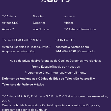
TV Azteca
Noticias
a más +
Azteca UNO
Deportes
Videos
Azteca 7
adn Noticias
TV Azteca Internacional
TV AZTECA GUERRERO
CONTACTO
Avenida Escénica 16, Icacos, 39860
contacto@tvazteca.com
Acapulco de Juárez, Gro
744 484 9098 | Conmutador
Aviso de privacidad
Preferencias de Cookies
Derechos
Inversionistas
Promo Espacio
Trabaja con nosotros
Programa de ética, integridad y cumplimiento
Defensor de Audiencias y Código de Ética de Televisión Azteca III y
Televisora del Valle de México
TV Azteca, M.R. & ©, TV Azteca, S.A.B. de C.V. Todos los derechos reservados,
2025.
Queda prohibida la reproducción total o parcial sin la autorización previa,
expresa y por escrito de su titular.