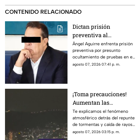
CONTENIDO RELACIONADO
Dictan prisión
preventiva al
exgobernador Ángel
Ángel Aguirre enfrenta prisión
preventiva por presunto
Aguirre por presunto
ocultamiento de pruebas en el
ocultamiento de
caso de los 43 normalistas de
agosto 07, 2026 07:41 p. m.
pruebas en el caso
Ayotzinapa 2014
Ayotzinapa
¡Toma precauciones!
Aumentan las
tormentas eléctricas y
Te explicamos el fenómeno
atmosférico detrás del repunte
lluvias intensas en
de tormentas y caída de rayos
Acapulco
en el puerto.
agosto 07, 2026 03:15 p. m.