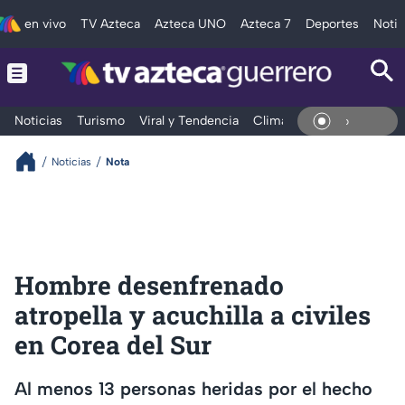
en vivo
TV Azteca
Azteca UNO
Azteca 7
Deportes
Notic
Noticias
Turismo
Viral y Tendencia
Clima
Deportes
Espec
En Viv
Noticias
Nota
Hombre desenfrenado
atropella y acuchilla a civiles
en Corea del Sur
Al menos 13 personas heridas por el hecho