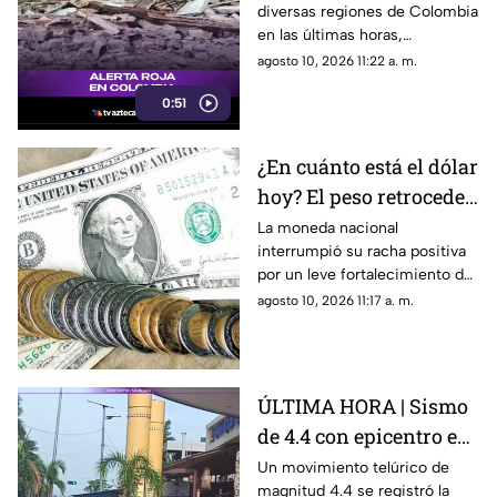
diversas regiones de Colombia
en las vías públicas
en las últimas horas,
provocando escenas de
agosto 10, 2026 11:22 a. m.
angustia e incertidumbre entre
0:51
la población que tuvo que
evacuar de emergencia hacia
las vías públicas.
¿En cuánto está el dólar
hoy? El peso retrocede
al inicio de semana
La moneda nacional
interrumpió su racha positiva
por un leve fortalecimiento de
la divisa estadounidense y la
agosto 10, 2026 11:17 a. m.
incertidumbre en Oriente
Medio.
ÚLTIMA HORA | Sismo
de 4.4 con epicentro en
Atoyac se siente en
Un movimiento telúrico de
magnitud 4.4 se registró la
Acapulco; descartan