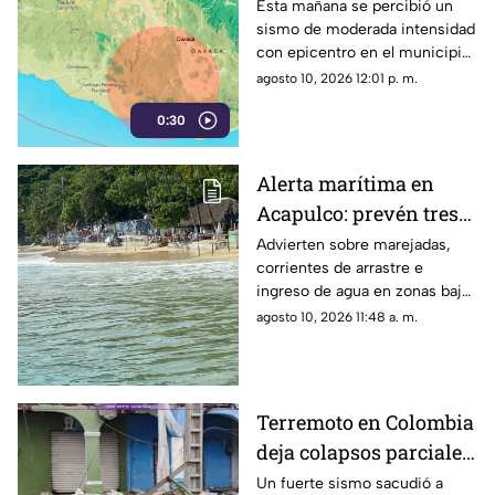
hoy 10 de agosto en
Esta mañana se percibió un
sismo de moderada intensidad
Oaxaca
con epicentro en el municipio
de Río Grande, Oaxaca; así fue
agosto 10, 2026 12:01 p. m.
su magnitud.
0:30
Alerta marítima en
Acapulco: prevén tres
días de fuerte oleaje
Advierten sobre marejadas,
corrientes de arrastre e
ingreso de agua en zonas bajas
desde las costas de Chiapas
agosto 10, 2026 11:48 a. m.
hasta Sinaloa.
Terremoto en Colombia
deja colapsos parciales
y momentos de pánico
Un fuerte sismo sacudió a