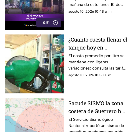
mañana de este lunes 10 de
daños preliminares
agosto de 2026 a las 09:49
agosto 10, 2026 10:48 a. m.
horas (tiempo del centro de
0:51
México), con epicentro
ubicado a 6 kilómetros al
suroeste de Atoyac de Álvarez,
¿Cuánto cuesta llenar el
en la región de la Costa
tanque hoy en
Grande de Guerrero.
Guerrero? Aquí te
El costo promedio por litro se
mantiene con ligeras
decimos
variaciones; consulta las tarifas
en las principales gasolinerías
agosto 10, 2026 10:38 a. m.
de la entidad.
Sacude SISMO la zona
costera de Guerrero hoy
10 de agosto; así fue la
El Servicio Sismológico
Nacional reportó un sismo de
magnitud
magnitud moderada ocurrido