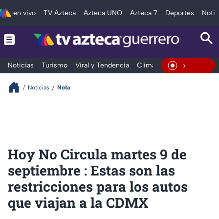
en vivo
TV Azteca
Azteca UNO
Azteca 7
Deportes
Notic
Noticias
Turismo
Viral y Tendencia
Clima
Deportes
Espec
En Vivo
Noticias
Nota
Hoy No Circula martes 9 de
septiembre : Estas son las
restricciones para los autos
que viajan a la CDMX