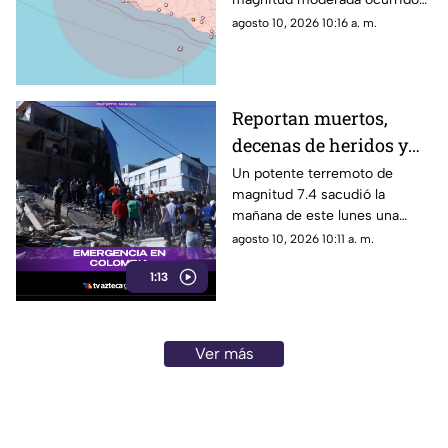
sobre las costas del estado; así
agosto 10, 2026 10:16 a. m.
fue la intensidad.
Reportan muertos,
decenas de heridos y
graves daños
Un potente terremoto de
magnitud 7.4 sacudió la
materiales tras
mañana de este lunes una
terremoto en Colombia
amplia región del territorio
agosto 10, 2026 10:11 a. m.
colombiano, dejando un saldo
1:13
preliminar de personas
fallecidas, múltiples heridos y
severas afectaciones en
infraestructuras de varias
Ver más
ciudades del oeste y centro
del país.