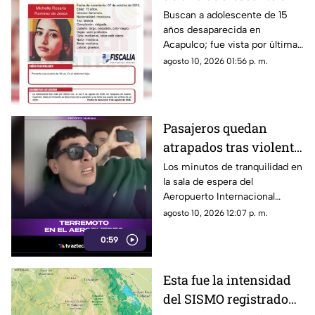
Acapulco; esto se sabe
Buscan a adolescente de 15
años desaparecida en
Acapulco; fue vista por última
vez el 5 de agosto y temen por
agosto 10, 2026 01:56 p. m.
su seguridad.
Pasajeros quedan
atrapados tras violento
Terremoto en el
Los minutos de tranquilidad en
la sala de espera del
aeropuerto de Colombia
Aeropuerto Internacional
Matecaña de Pereira se
agosto 10, 2026 12:07 p. m.
transformaron de manera
0:59
súbita en momentos de
intensa incertidumbre tras el
registro de un evento sísmico
Esta fue la intensidad
en la región.
del SISMO registrado