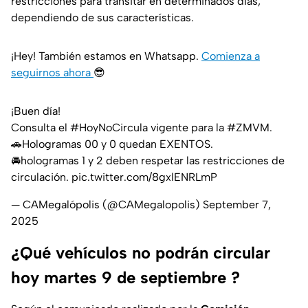
restricciones para transitar en determinados días,
dependiendo de sus características.
¡Hey! También estamos en Whatsapp.
Comienza a
seguirnos ahora
😎
¡Buen día!
Consulta el
#HoyNoCircula
vigente para la
#ZMVM
.
🚗Hologramas 00 y 0 quedan EXENTOS.
🚘hologramas 1 y 2 deben respetar las restricciones de
circulación.
pic.twitter.com/8gxlENRLmP
— CAMegalópolis (@CAMegalopolis)
September 7,
2025
¿Qué vehículos no podrán circular
hoy martes 9 de septiembre ?