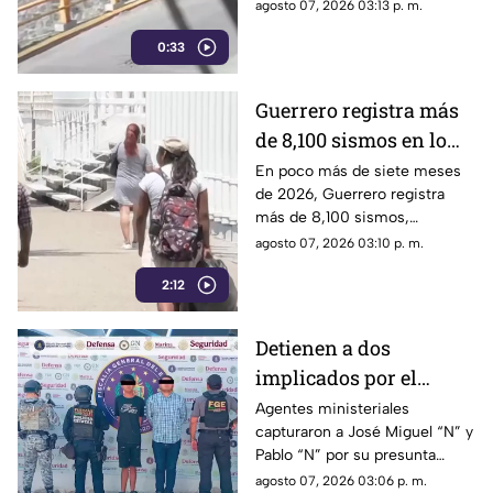
a una familia que caminaba
agosto 07, 2026 03:13 p. m.
cerca del punto Las Pinetas,
0:33
en Chilpancingo.
Guerrero registra más
de 8,100 sismos en lo
que va de 2026, el año
En poco más de siete meses
de 2026, Guerrero registra
con mayor sismicidad
más de 8,100 sismos,
de los últimos cinco
posicionándose como el año
agosto 07, 2026 03:10 p. m.
años
con mayor sismicidad en los
2:12
últimos cinco años y
encendiendo las alertas entre
la ciudadanía.
Detienen a dos
implicados por el
homicidio de Violeta en
Agentes ministeriales
capturaron a José Miguel “N” y
su estética en Acapulco
Pablo “N” por su presunta
responsabilidad en el
agosto 07, 2026 03:06 p. m.