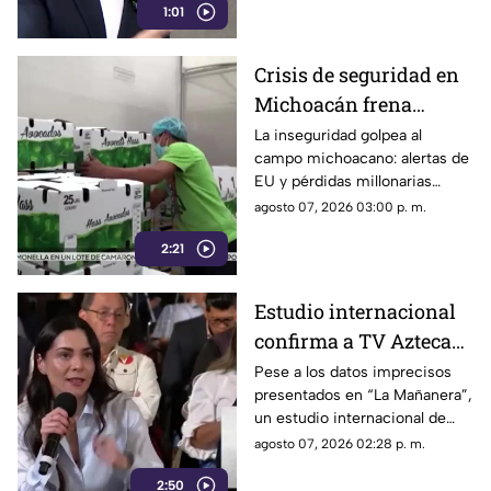
1:01
Crisis de seguridad en
Michoacán frena
exportación de
La inseguridad golpea al
campo michoacano: alertas de
aguacate y deja
EU y pérdidas millonarias
pérdidas millonarias
afectan la exportación de
agosto 07, 2026 03:00 p. m.
aguacate mexicano.
2:21
Estudio internacional
confirma a TV Azteca
como el medio líder en
Pese a los datos imprecisos
presentados en “La Mañanera”,
credibilidad y alcance
un estudio internacional de
Reuters confirma que TV
agosto 07, 2026 02:28 p. m.
Azteca se mantiene como el
2:50
medio tradicional con mayor