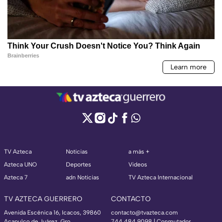
TV Azteca
Noticias
a más +
Azteca UNO
Deportes
Videos
Azteca 7
adn Noticias
TV Azteca Internacional
TV AZTECA GUERRERO
CONTACTO
Avenida Escénica 16, Icacos, 39860
contacto@tvazteca.com
Acapulco de Juárez, Gro
744 484 9098 | Conmutador