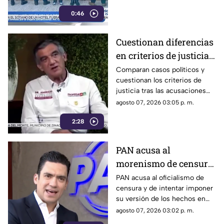
homicidio calificado de
0:46
Violeta, ocurrido el pasado 4
de mayo en la colonia
Progreso de Acapulco.
Cuestionan diferencias
en criterios de justicia
por casos políticos en
Comparan casos políticos y
cuestionan los criterios de
Guerrero y Sinaloa
justicia tras las acusaciones
contra exfuncionarios de
agosto 07, 2026 03:05 p. m.
Guerrero y Sinaloa.
2:28
PAN acusa al
morenismo de censura
y de imponer narrativa
PAN acusa al oficialismo de
censura y de intentar imponer
en el debate público
su versión de los hechos en
medio del debate político
agosto 07, 2026 03:02 p. m.
nacional.