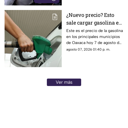
alcance y credibilidad en todo
México.
¿Nuevo precio? Esto
sale cargar gasolina en
Oaxaca este viernes 7
Este es el precio de la gasolina
en los principales municipios
de agosto
de Oaxaca hoy 7 de agosto de
2026; ten en cuenta que el
agosto 07, 2026 01:40 p. m.
costo del combustible cambia
a diario y varía por estación.
Ver más