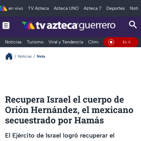
en vivo
TV Azteca
Azteca UNO
Azteca 7
Deportes
Notic
Noticias
Turismo
Viral y Tendencia
Clima
Deportes
Espec
En Vivo
Noticias
Nota
Recupera Israel el cuerpo de
Orión Hernández, el mexicano
secuestrado por Hamás
El Ejército de Israel logró recuperar el