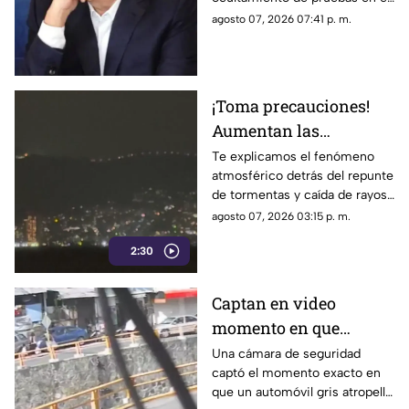
ocultamiento de
caso de los 43 normalistas de
agosto 07, 2026 07:41 p. m.
pruebas en el caso
Ayotzinapa 2014
Ayotzinapa
¡Toma precauciones!
Aumentan las
tormentas eléctricas y
Te explicamos el fenómeno
atmosférico detrás del repunte
lluvias intensas en
de tormentas y caída de rayos
Acapulco
en el puerto.
agosto 07, 2026 03:15 p. m.
2:30
Captan en video
momento en que
vehículo embiste a una
Una cámara de seguridad
captó el momento exacto en
familia en
que un automóvil gris atropelló
Chilpancingo