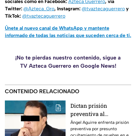
sociales como en Facebook:
Azteca Guerrero
, vía
Twitter:
@Azteca_Gro
, Instagram:
@tvaztecaguerrero
y
TikTok:
@tvaztecaguerrero
Únete al nuevo canal de WhatsApp y mantente
informado de todas las noticias que suceden cerca de ti.
¡No te pierdas nuestro contenido, sigue a
TV Azteca Guerrero en Google News!
CONTENIDO RELACIONADO
Dictan prisión
preventiva al
exgobernador Ángel
Ángel Aguirre enfrenta prisión
preventiva por presunto
Aguirre por presunto
ocultamiento de pruebas en el