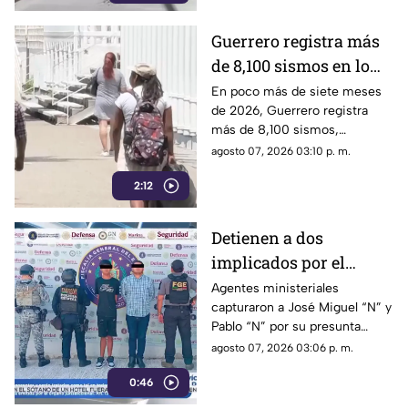
Guerrero registra más
de 8,100 sismos en lo
que va de 2026, el año
En poco más de siete meses
de 2026, Guerrero registra
con mayor sismicidad
más de 8,100 sismos,
de los últimos cinco
posicionándose como el año
agosto 07, 2026 03:10 p. m.
años
con mayor sismicidad en los
2:12
últimos cinco años y
encendiendo las alertas entre
la ciudadanía.
Detienen a dos
implicados por el
homicidio de Violeta en
Agentes ministeriales
capturaron a José Miguel “N” y
su estética en Acapulco
Pablo “N” por su presunta
responsabilidad en el
agosto 07, 2026 03:06 p. m.
homicidio calificado de
0:46
Violeta, ocurrido el pasado 4
de mayo en la colonia