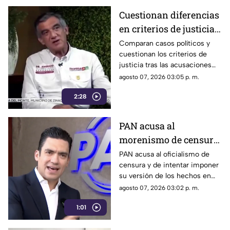
Progreso de Acapulco.
Cuestionan diferencias
en criterios de justicia
por casos políticos en
Comparan casos políticos y
cuestionan los criterios de
Guerrero y Sinaloa
justicia tras las acusaciones
contra exfuncionarios de
agosto 07, 2026 03:05 p. m.
Guerrero y Sinaloa.
2:28
PAN acusa al
morenismo de censura
y de imponer narrativa
PAN acusa al oficialismo de
censura y de intentar imponer
en el debate público
su versión de los hechos en
medio del debate político
agosto 07, 2026 03:02 p. m.
nacional.
1:01