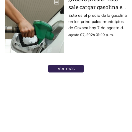
sale cargar gasolina en
Oaxaca este viernes 7
Este es el precio de la gasolina
en los principales municipios
de agosto
de Oaxaca hoy 7 de agosto de
2026; ten en cuenta que el
agosto 07, 2026 01:40 p. m.
costo del combustible cambia
a diario y varía por estación.
Ver más