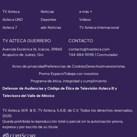
TV Azteca
Noticias
a más +
Azteca UNO
Deportes
Videos
Azteca 7
adn Noticias
TV Azteca Internacional
TV AZTECA GUERRERO
CONTACTO
Avenida Escénica 16, Icacos, 39860
contacto@tvazteca.com
Acapulco de Juárez, Gro
744 484 9098 | Conmutador
Aviso de privacidad
Preferencias de Cookies
Derechos
Inversionistas
Promo Espacio
Trabaja con nosotros
Programa de ética, integridad y cumplimiento
Defensor de Audiencias y Código de Ética de Televisión Azteca III y
Televisora del Valle de México
TV Azteca, M.R. & ©, TV Azteca, S.A.B. de C.V. Todos los derechos reservados,
2025.
Queda prohibida la reproducción total o parcial sin la autorización previa,
expresa y por escrito de su titular.