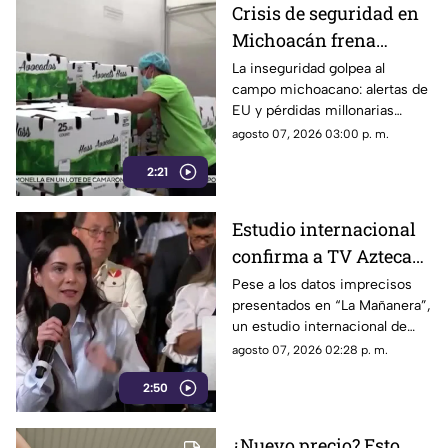
Crisis de seguridad en
Michoacán frena
exportación de
La inseguridad golpea al
campo michoacano: alertas de
aguacate y deja
EU y pérdidas millonarias
pérdidas millonarias
afectan la exportación de
agosto 07, 2026 03:00 p. m.
aguacate mexicano.
2:21
Estudio internacional
confirma a TV Azteca
como el medio líder en
Pese a los datos imprecisos
presentados en “La Mañanera”,
credibilidad y alcance
un estudio internacional de
Reuters confirma que TV
agosto 07, 2026 02:28 p. m.
Azteca se mantiene como el
2:50
medio tradicional con mayor
alcance y credibilidad en todo
México.
¿Nuevo precio? Esto