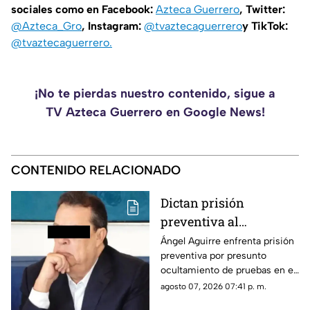
sociales como en Facebook:
Azteca Guerrero
, Twitter:
@Azteca_Gro
, Instagram:
@tvaztecaguerrero
y TikTok:
@tvaztecaguerrero
.
¡No te pierdas nuestro contenido, sigue a
TV Azteca Guerrero en Google News!
CONTENIDO RELACIONADO
Dictan prisión
preventiva al
exgobernador Ángel
Ángel Aguirre enfrenta prisión
preventiva por presunto
Aguirre por presunto
ocultamiento de pruebas en el
ocultamiento de
caso de los 43 normalistas de
agosto 07, 2026 07:41 p. m.
pruebas en el caso
Ayotzinapa 2014