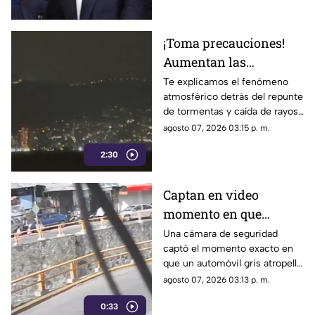
Ayotzinapa
¡Toma precauciones!
Aumentan las
tormentas eléctricas y
Te explicamos el fenómeno
atmosférico detrás del repunte
lluvias intensas en
de tormentas y caída de rayos
Acapulco
en el puerto.
agosto 07, 2026 03:15 p. m.
2:30
Captan en video
momento en que
vehículo embiste a una
Una cámara de seguridad
captó el momento exacto en
familia en
que un automóvil gris atropelló
Chilpancingo
a una familia que caminaba
agosto 07, 2026 03:13 p. m.
cerca del punto Las Pinetas,
0:33
en Chilpancingo.