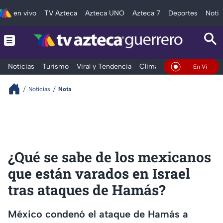
en vivo
TV Azteca
Azteca UNO
Azteca 7
Deportes
Notic
Noticias
Turismo
Viral y Tendencia
Clima
Deportes
Espec
En Vivo
Noticias
Nota
¿Qué se sabe de los mexicanos
que están varados en Israel
tras ataques de Hamás?
México condenó el ataque de Hamás a