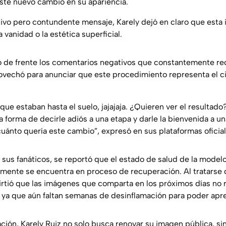
ste nuevo cambio en su apariencia.
ivo pero contundente mensaje, Karely dejó en claro que esta 
 vanidad o la estética superficial.
ó de frente los comentarios negativos que constantemente re
rovechó para anunciar que este procedimiento representa el ci
s que estaban hasta el suelo, jajajaja. ¿Quieren ver el resultado
a forma de decirle adiós a una etapa y darle la bienvenida a u
uánto quería este cambio”, expresó en sus plataformas oficial
e sus fanáticos, se reportó que el estado de salud de la mod
lmente se encuentra en proceso de recuperación. Al tratarse
irtió que las imágenes que comparta en los próximos días no r
, ya que aún faltan semanas de desinflamación para poder apre
ción, Karely Ruiz no solo busca renovar su imagen pública, si