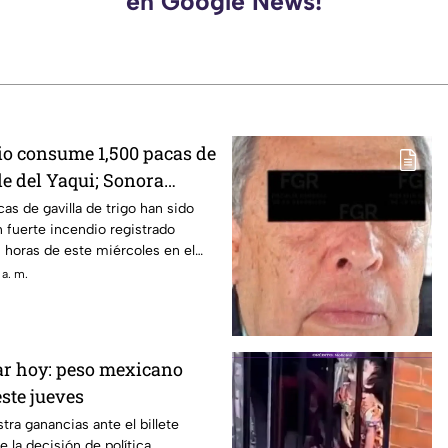
en Google News!
io consume 1,500 pacas de
lle del Yaqui; Sonora
an por sofocarlo
as de gavilla de trigo han sido
 fuerte incendio registrado
 horas de este miércoles en el
 a. m.
lar hoy: peso mexicano
este jueves
stra ganancias ante el billete
e la decisión de política