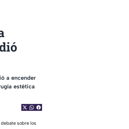
a
idió
vió a encender
rugía estética
 debate sobre los