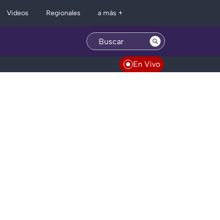
Regionales
Videos
a más +
En Vivo