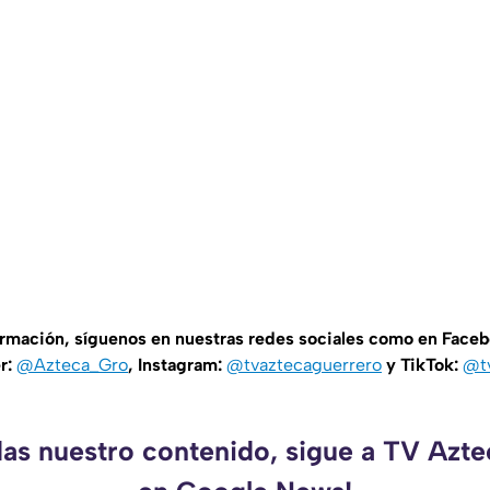
ormación, síguenos en nuestras redes sociales como en Face
er:
@Azteca_Gro
, Instagram:
@tvaztecaguerrero
y TikTok:
@t
das nuestro contenido, sigue a TV Azt