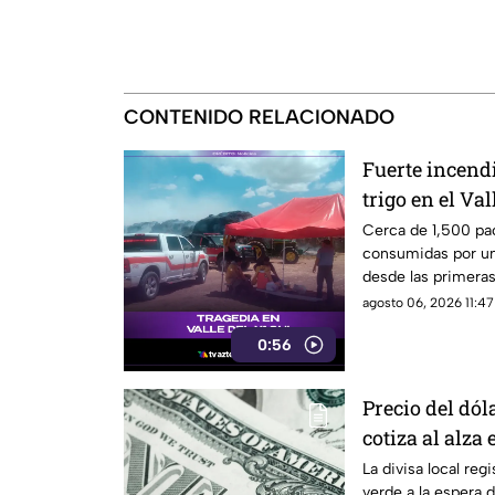
CONTENIDO RELACIONADO
Fuerte incend
trigo en el Va
bomberos luch
Cerca de 1,500 pac
consumidas por un
desde las primeras
Valle del Yaqui.
agosto 06, 2026 11:47
0:56
Precio del dó
cotiza al alza 
La divisa local regi
verde a la espera d