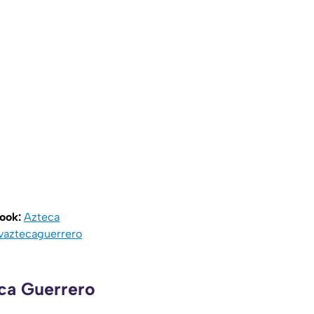
book:
Azteca
vaztecaguerrero
eca Guerrero