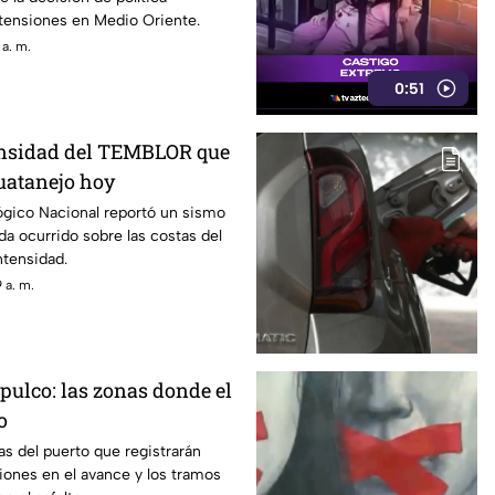
 tensiones en Medio Oriente.
 a. m.
0:51
tensidad del TEMBLOR que
uatanejo hoy
ógico Nacional reportó un sismo
a ocurrido sobre las costas del
intensidad.
 a. m.
pulco: las zonas donde el
o
s del puerto que registrarán
ones en el avance y los tramos