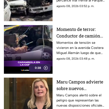
percance vial frente al Parque
de la Reina.
agosto 08, 2026 03:52 p. m.
Momento de terror:
Conductor de camión
urbano pierde el
Momentos de tensión se
vivieron en la avenida Costera
control y choca contra
Miguel Alemán luego de que
autos en plena Costera
un camión urbano se estrellara
agosto 08, 2026 03:48 p. m.
Miguel Alemán
contra varios vehículos
0:38
estacionados cerca del Parque
de la Reina.
Maru Campos advierte
sobre nuevos
lineamientos: Alerta
Maru Campos alertó sobre el
peligro que representan las
que buscan sancionar a
nuevas disposiciones oficiales,
medios críticos y