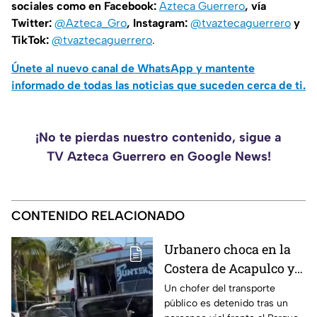
sociales como en Facebook:
Azteca Guerrero
, vía
Twitter:
@Azteca_Gro
, Instagram:
@tvaztecaguerrero
y
TikTok:
@tvaztecaguerrero
.
Únete al nuevo canal de WhatsApp y mantente
informado de todas las noticias que suceden cerca de ti.
¡No te pierdas nuestro contenido, sigue a
TV Azteca Guerrero en Google News!
CONTENIDO RELACIONADO
Urbanero choca en la
Costera de Acapulco y
ocasiona severos
Un chofer del transporte
público es detenido tras un
daños