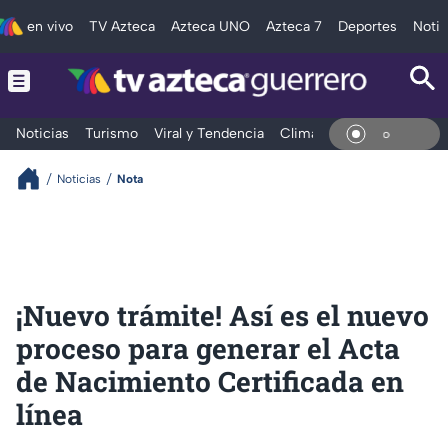
en vivo
TV Azteca
Azteca UNO
Azteca 7
Deportes
Notic
Noticias
Turismo
Viral y Tendencia
Clima
Deportes
Espec
En Vi
Noticias
Nota
¡Nuevo trámite! Así es el nuevo
proceso para generar el Acta
de Nacimiento Certificada en
línea