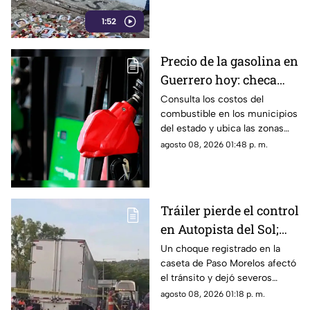
acompañamiento para ingresar
1:52
a comunidades de la sierra de
Chilpancingo, limitando sus
labores de búsqueda y
Precio de la gasolina en
difusión.
Guerrero hoy: checa
cuánto cuestan los
Consulta los costos del
combustible en los municipios
litros
del estado y ubica las zonas
con las tarifas más accesibles
agosto 08, 2026 01:48 p. m.
este sábado.
Tráiler pierde el control
en Autopista del Sol;
fallece una persona
Un choque registrado en la
caseta de Paso Morelos afectó
el tránsito y dejó severos
daños; este fue el saldo.
agosto 08, 2026 01:18 p. m.