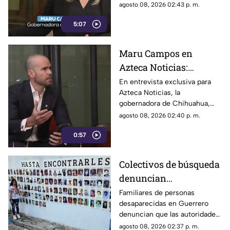
las cuales podrían utilizarse
agosto 08, 2026 02:43 p. m.
limitar la libertad de
para castigar la libertad de
expresión
5:07
expresión y el periodismo
crítico en el país.
Maru Campos en
Azteca Noticias:
Advierte que nuevos
En entrevista exclusiva para
Azteca Noticias, la
lineamientos del
gobernadora de Chihuahua,
Gobierno Federal
Maru Campos, alzó la voz
agosto 08, 2026 02:40 p. m.
amenazan la libertad
contra los nuevos lineamientos
de expresión y buscan
0:57
federales, asegurando que
abren la puerta a la censura y
imponer censura
vulneran la libertad de
Colectivos de búsqueda
expresión.
denuncian
restricciones para
Familiares de personas
desaparecidas en Guerrero
ingresar a la sierra de
denuncian que las autoridades
Chilpancingo
les negaron el
agosto 08, 2026 02:37 p. m.