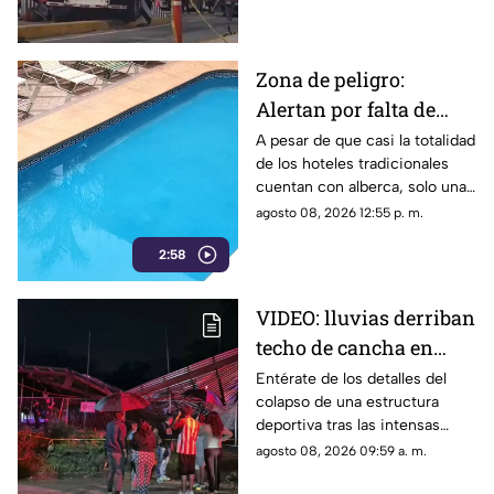
Zona de peligro:
Alertan por falta de
medidas de seguridad
A pesar de que casi la totalidad
de los hoteles tradicionales
en albercas de hoteles
cuentan con alberca, solo una
tradicionales
mínima parte dispone de
agosto 08, 2026 12:55 p. m.
salvavidas capacitados.
2:58
VIDEO: lluvias derriban
techo de cancha en
Chilpancingo; hubo
Entérate de los detalles del
colapso de una estructura
lesionados
deportiva tras las intensas
precipitaciones y el reporte de
agosto 08, 2026 09:59 a. m.
atención a los afectados.