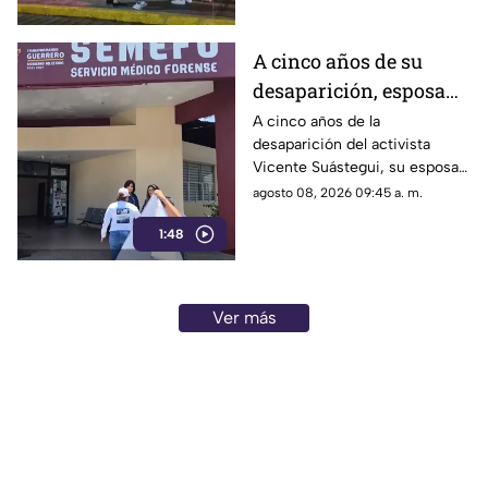
A cinco años de su
desaparición, esposa
de Vicente Suástegui
A cinco años de la
desaparición del activista
acude al Semefo en
Vicente Suástegui, su esposa
Chilpancingo
acudió al Semefo de
agosto 08, 2026 09:45 a. m.
Chilpancingo para revisar
1:48
archivos forenses.
Ver más