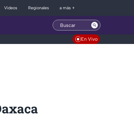
Regionales
Videos
a más +
En Vivo
 Oaxaca