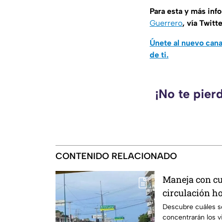
Para esta y más inf
Guerrero
, vía Twitt
Únete al nuevo can
de ti.
¡No te pier
CONTENIDO RELACIONADO
Maneja con cui
circulación h
Descubre cuáles s
concentrarán los v