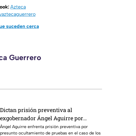
book:
Azteca
vaztecaguerrero
que suceden cerca
eca Guerrero
Dictan prisión preventiva al
exgobernador Ángel Aguirre por
presunto ocultamiento de pruebas en el
Ángel Aguirre enfrenta prisión preventiva por
presunto ocultamiento de pruebas en el caso de los
caso Ayotzinapa