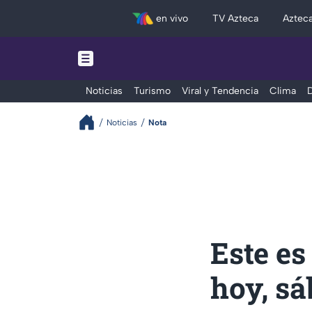
en vivo
TV Azteca
Aztec
Noticias
Turismo
Viral y Tendencia
Clima
D
Noticias
Nota
Este es
hoy, s