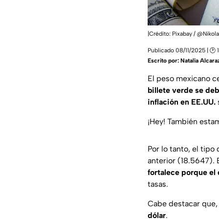
|Crédito: Pixabay / @Nikol
Publicado 08/11/2025 | 🕑 
Escrito por:
Natalia Alcara
El peso mexicano c
billete verde se debi
inflación en EE.UU.
¡Hey! También est
Por lo tanto, el tip
anterior (18.5647).
fortalece porque el 
tasas.
Cabe destacar que
dólar
.