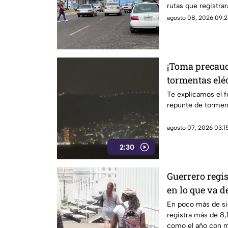
rutas que registra
agosto 08, 2026 09:21
¡Toma precauc
tormentas eléc
en Acapulco
Te explicamos el 
repunte de torment
agosto 07, 2026 03:15
2:30
Guerrero regi
en lo que va d
sismicidad de
En poco más de si
registra más de 8
como el año con m