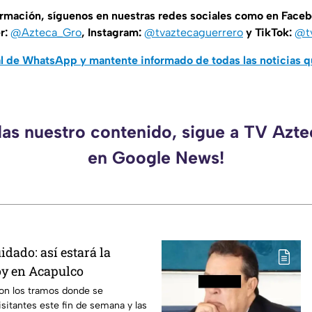
ormación, síguenos en nuestras redes sociales como en Face
er:
@Azteca_Gro
, Instagram:
@tvaztecaguerrero
y TikTok:
@t
al de WhatsApp y mantente informado de todas las noticias 
das nuestro contenido, sigue a TV Azt
en Google News!
dado: así estará la
oy en Acapulco
on los tramos donde se
isitantes este fin de semana y las