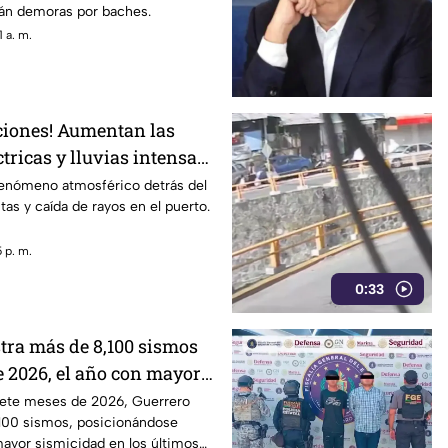
rán demoras por baches.
 a. m.
iones! Aumentan las
tricas y lluvias intensas
fenómeno atmosférico detrás del
as y caída de rayos en el puerto.
 p. m.
0:33
stra más de 8,100 sismos
e 2026, el año con mayor
 los últimos cinco años
ete meses de 2026, Guerrero
,100 sismos, posicionándose
ayor sismicidad en los últimos