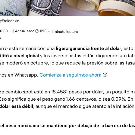
ayFrolochkin
10:30
| Actualizado 🕑 11:13
1 minuto lectura
z
erró esta semana con una
ligera ganancia frente al dólar
, est
litó a nivel global
y los inversionistas están digiriendo un dat
se moderó en octubre, lo que reduce la presión sobre las tasas
amos en Whatsapp.
Comienza a seguirnos ahora
😉
o de cambio spot está en 18.4581 pesos por dólar, un poquito m
 Eso significa que el peso ganó 1.66 centavos, o sea 0.09%. E
dólar está débil
, aunque el mercado sigue atento a la inflación
,
el peso mexicano se mantiene por debajo de la barrera de la