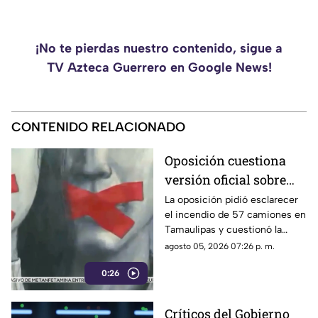
¡No te pierdas nuestro contenido, sigue a
TV Azteca Guerrero en Google News!
CONTENIDO RELACIONADO
Oposición cuestiona
versión oficial sobre
incendio de 57
La oposición pidió esclarecer
el incendio de 57 camiones en
camiones en
Tamaulipas y cuestionó la
Tamaulipas
versión presentada por las
agosto 05, 2026 07:26 p. m.
autoridades.
0:26
Críticos del Gobierno