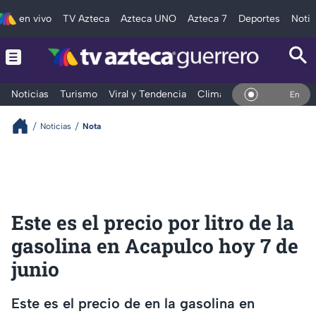
en vivo
TV Azteca
Azteca UNO
Azteca 7
Deportes
Notic
Noticias
Turismo
Viral y Tendencia
Clima
Deportes
Espec
En Vivo
Noticias
Nota
Este es el precio por litro de la
gasolina en Acapulco hoy 7 de
junio
Este es el precio de en la gasolina en