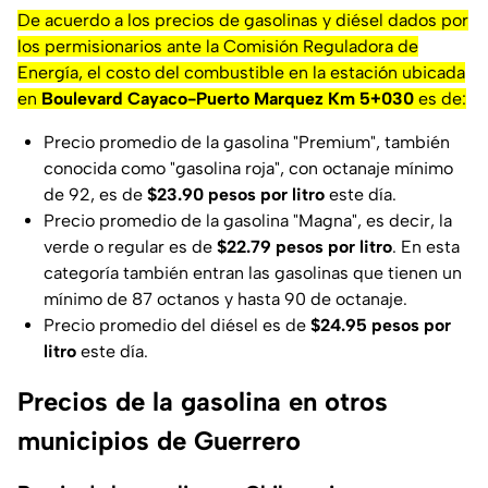
De acuerdo a los precios de gasolinas y diésel dados por
los permisionarios ante la Comisión Reguladora de
Energía, el costo del combustible en la estación ubicada
en
Boulevard Cayaco-Puerto Marquez Km 5+030
es de:
Precio promedio de la gasolina "Premium", también
conocida como "gasolina roja", con octanaje mínimo
de 92, es de
$23.90
pesos por litro
este día.
Precio promedio de la gasolina "Magna", es decir, la
verde o regular es de
$22.79 pesos por litro
. En esta
categoría también entran las gasolinas que tienen un
mínimo de 87 octanos y hasta 90 de octanaje.
Precio promedio del diésel es de
$24.95 pesos por
litro
este día.
Precios de la gasolina en otros
municipios de Guerrero