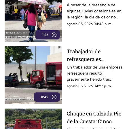
Guerrero por efecto de
A pesar de la presencia de
algunas lluvias ocasionales en
la canícula
la región, la ola de calor no
cede en el estado de Guerrero.
agosto 05, 2026 04:48 p. m.
1:26
Trabajador de
refresquera es
atropellado en la
Un trabajador de una empresa
refresquera resultó
Costera Miguel Alemán
gravemente herido tras
resbalar de su camión y ser
agosto 05, 2026 04:27 p. m.
arrollado por un taxi en la
0:42
Costera Miguel Alemán.
Choque en Calzada Pie
de la Cuesta: Cinco