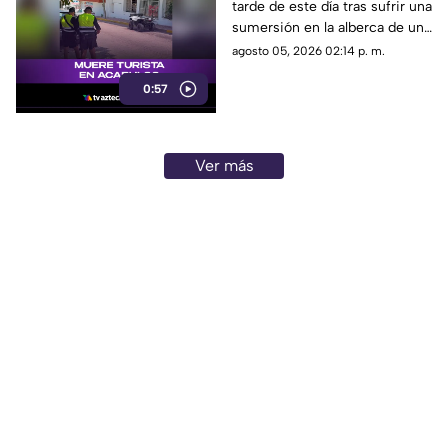
tarde de este día tras sufrir una
Playas en Acapulco
sumersión en la alberca de un
hospedaje ubicado sobre la
agosto 05, 2026 02:14 p. m.
avenida Gran Vía Tropical, en
0:57
el tradicional fraccionamiento
Las Playas de este puerto.
Ver más