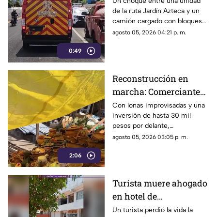
lesionados tras
Un choque entre una unidad
de la ruta Jardín Azteca y un
impacto entre combi y
camión cargado con bloques
camión de carga
de concreto movilizó a los
agosto 05, 2026 04:21 p. m.
cuerpos de emergencia en
0:49
Acapulco.
Reconstrucción en
marcha: Comerciantes
del Mercado Central de
Con lonas improvisadas y una
inversión de hasta 30 mil
Acapulco se levantan
pesos por delante,
tras la explosión
comerciantes del Mercado
agosto 05, 2026 03:05 p. m.
Central buscan salir adelante
2:06
tras perder gran parte de sus
negocios. Conoce su historia
de esfuerzo y resiliencia.
Turista muere ahogado
en hotel de
fraccionamiento Las
Un turista perdió la vida la