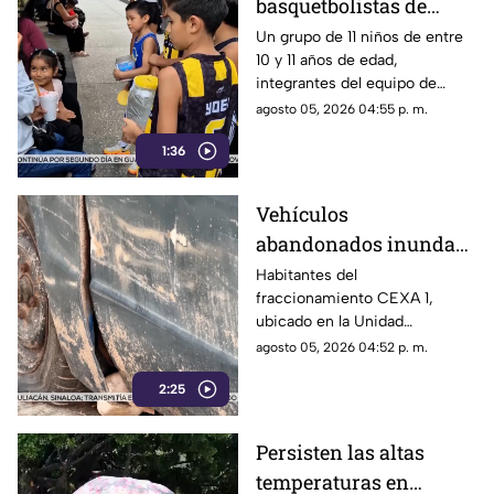
basquetbolistas de
Chilpancingo buscan
Un grupo de 11 niños de entre
10 y 11 años de edad,
apoyo para competir en
integrantes del equipo de
torneo nacional en
básquetbol Panteras de
agosto 05, 2026 04:55 p. m.
Veracruz
Chilpancingo, se encuentran
1:36
reuniendo fondos para poder
participar en un torneo de
minibásquetbol que se llevará
Vehículos
a cabo en Orizaba, Veracruz,
abandonados inundan
del 19 al 23 de agosto.
la Unidad Habitacional
Habitantes del
fraccionamiento CEXA 1,
Colosio: Vecinos
ubicado en la Unidad
denuncian foco de
Habitacional Colosio, han
agosto 05, 2026 04:52 p. m.
infección e inseguridad
alzado la voz para denunciar
2:25
una grave problemática que
afecta a su comunidad: la
presencia de decenas de
Persisten las altas
automóviles abandonados en la
temperaturas en
vía pública.