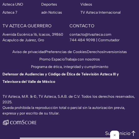
Azteca UNO
Deportes
Videos
Azteca 7
adn Noticias
TV Azteca Internacional
TV AZTECA GUERRERO
CONTACTO
Avenida Escénica 16, Icacos, 39860
contacto@tvazteca.com
Acapulco de Juárez, Gro
744 484 9098 | Conmutador
Aviso de privacidad
Preferencias de Cookies
Derechos
Inversionistas
Promo Espacio
Trabaja con nosotros
Programa de ética, integridad y cumplimiento
Defensor de Audiencias y Código de Ética de Televisión Azteca III y
Televisora del Valle de México
TV Azteca, M.R. & ©, TV Azteca, S.A.B. de C.V. Todos los derechos reservados,
2025.
Queda prohibida la reproducción total o parcial sin la autorización previa,
expresa y por escrito de su titular.
Subir inicio