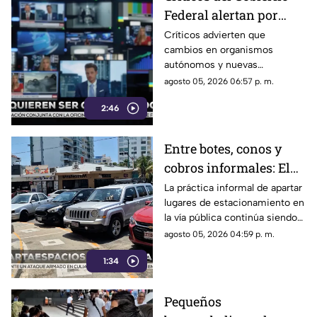
Federal alertan por
presuntos intentos de
Críticos advierten que
cambios en organismos
controlar la
autónomos y nuevas
información
regulaciones podrían afectar la
agosto 05, 2026 06:57 p. m.
libertad de expresión.
2:46
Entre botes, conos y
cobros informales: El
calvario de
La práctica informal de apartar
lugares de estacionamiento en
estacionarse en la
la vía pública continúa siendo
Costera de Acapulco
un tema de constante debate y
agosto 05, 2026 04:59 p. m.
controversia entre
1:34
automovilistas, comerciantes
y turistas que transitan por la
icónica avenida Costera
Pequeños
Miguel Alemán.