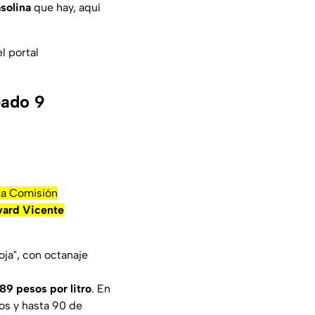
solina
que hay, aquí
l portal
bado 9
 la Comisión
vard Vicente
ja", con octanaje
89 pesos por litro
. En
os y hasta 90 de