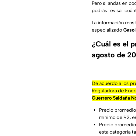
Pero si andas en co
podrás revisar cuánt
La información mostr
especializado
Gasol
¿Cuál es el 
agosto de 2
De acuerdo a los pr
Reguladora de Energ
Guerrero Saldaña N
Precio promedio 
mínimo de 92, e
Precio promedio 
esta categoría t