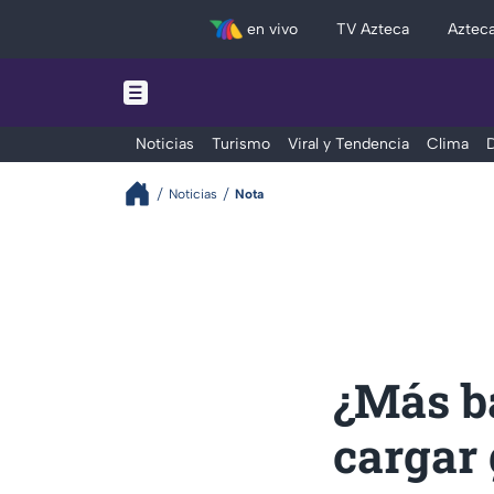
en vivo
TV Azteca
Aztec
Noticias
Turismo
Viral y Tendencia
Clima
D
Noticias
Nota
¿Más b
cargar 