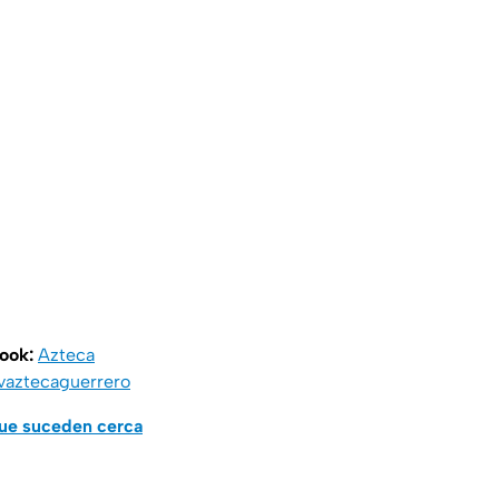
book:
Azteca
vaztecaguerrero
que suceden cerca