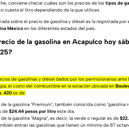
che, conviene checar cuáles son los precios de los
tipos de ga
o cuesta el litro dependiendo de la que utilices.
ada sobre el precio de gasolina y diésel es la registrada por e
ina México
en los diferentes estados del país.
precio de la gasolina en Acapulco hoy sá
025?
ecios de gasolinas y diésel dados por los permisionarios ante
ía, el costo del combustible en la estación ubicada en
Boule
o. 420
es de:
de la gasolina "Premium", también conocida como "gasolina ro
s de
$24.44
pesos por litro
este día.
de la gasolina "Magna", es decir, la verde o regular es de
$22.
ambién entran las gasolinas que tienen un mínimo de 87 octan