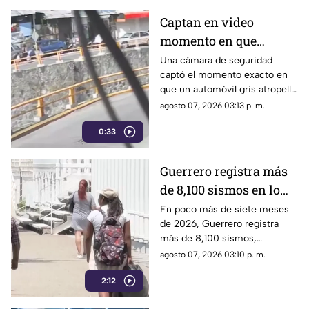
Captan en video
momento en que
vehículo embiste a una
Una cámara de seguridad
captó el momento exacto en
familia en
que un automóvil gris atropelló
Chilpancingo
a una familia que caminaba
agosto 07, 2026 03:13 p. m.
cerca del punto Las Pinetas,
0:33
en Chilpancingo.
Guerrero registra más
de 8,100 sismos en lo
que va de 2026, el año
En poco más de siete meses
de 2026, Guerrero registra
con mayor sismicidad
más de 8,100 sismos,
de los últimos cinco
posicionándose como el año
agosto 07, 2026 03:10 p. m.
años
con mayor sismicidad en los
2:12
últimos cinco años y
encendiendo las alertas entre