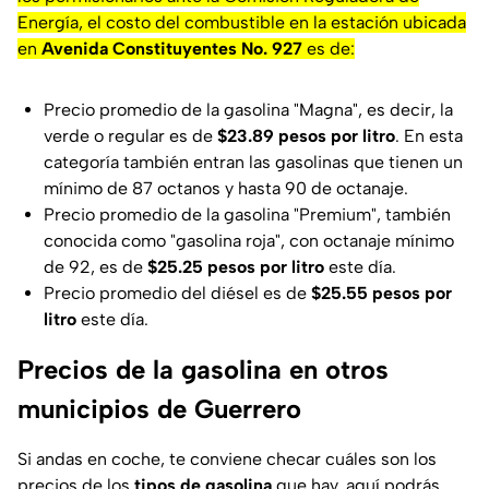
Energía, el costo del combustible en la estación ubicada
en
Avenida Constituyentes No. 927
es de:
Precio promedio de la gasolina "Magna", es decir, la
verde o regular es de
$23.89 pesos por litro
. En esta
categoría también entran las gasolinas que tienen un
mínimo de 87 octanos y hasta 90 de octanaje.
Precio promedio de la gasolina "Premium", también
conocida como "gasolina roja", con octanaje mínimo
de 92, es de
$25.25
pesos por litro
este día.
Precio promedio del diésel es de
$25.55 pesos por
litro
este día.
Precios de la gasolina en otros
municipios de Guerrero
Si andas en coche, te conviene checar cuáles son los
precios de los
tipos de gasolina
que hay, aquí podrás