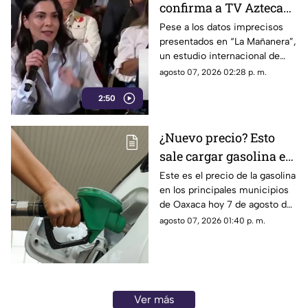
confirma a TV Azteca
como el medio líder en
Pese a los datos imprecisos
presentados en “La Mañanera”,
credibilidad y alcance
un estudio internacional de
Reuters confirma que TV
agosto 07, 2026 02:28 p. m.
Azteca se mantiene como el
2:50
medio tradicional con mayor
alcance y credibilidad en todo
México.
¿Nuevo precio? Esto
sale cargar gasolina en
Oaxaca este viernes 7
Este es el precio de la gasolina
en los principales municipios
de agosto
de Oaxaca hoy 7 de agosto de
2026; ten en cuenta que el
agosto 07, 2026 01:40 p. m.
costo del combustible cambia
a diario y varía por estación.
Ver más