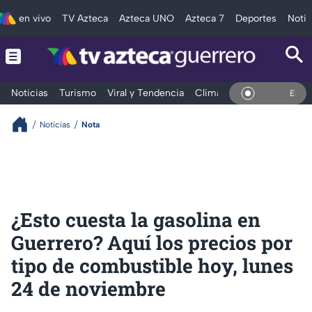
en vivo
TV Azteca
Azteca UNO
Azteca 7
Deportes
Notic
Noticias
Turismo
Viral y Tendencia
Clima
Deportes
Espec
En Vivo
Noticias
Nota
¿Esto cuesta la gasolina en
Guerrero? Aquí los precios por
tipo de combustible hoy, lunes
24 de noviembre