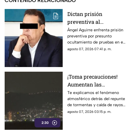
CONTENIDO RELACIONADO
Dictan prisión
preventiva al
exgobernador Ángel
Ángel Aguirre enfrenta prisión
preventiva por presunto
Aguirre por presunto
ocultamiento de pruebas en el
ocultamiento de
caso de los 43 normalistas de
agosto 07, 2026 07:41 p. m.
pruebas en el caso
Ayotzinapa 2014
Ayotzinapa
¡Toma precauciones!
Aumentan las
tormentas eléctricas y
Te explicamos el fenómeno
atmosférico detrás del repunte
lluvias intensas en
de tormentas y caída de rayos
Acapulco
en el puerto.
agosto 07, 2026 03:15 p. m.
2:30