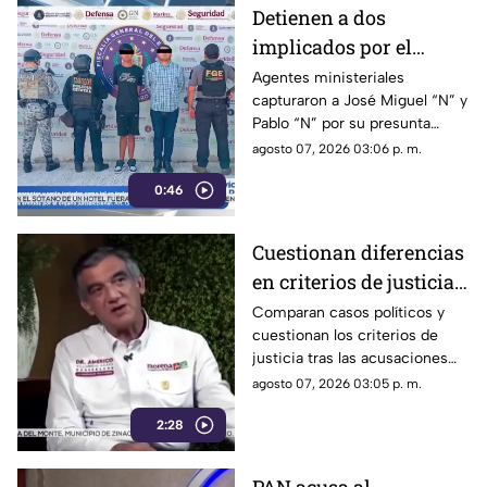
la ciudadanía.
Detienen a dos
implicados por el
homicidio de Violeta en
Agentes ministeriales
capturaron a José Miguel “N” y
su estética en Acapulco
Pablo “N” por su presunta
responsabilidad en el
agosto 07, 2026 03:06 p. m.
homicidio calificado de
0:46
Violeta, ocurrido el pasado 4
de mayo en la colonia
Progreso de Acapulco.
Cuestionan diferencias
en criterios de justicia
por casos políticos en
Comparan casos políticos y
cuestionan los criterios de
Guerrero y Sinaloa
justicia tras las acusaciones
contra exfuncionarios de
agosto 07, 2026 03:05 p. m.
Guerrero y Sinaloa.
2:28