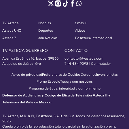
TV Azteca
Noticias
a más +
Azteca UNO
Deportes
Videos
Azteca 7
adn Noticias
TV Azteca Internacional
TV AZTECA GUERRERO
CONTACTO
Avenida Escénica 16, Icacos, 39860
contacto@tvazteca.com
Acapulco de Juárez, Gro
744 484 9098 | Conmutador
Aviso de privacidad
Preferencias de Cookies
Derechos
Inversionistas
Promo Espacio
Trabaja con nosotros
Programa de ética, integridad y cumplimiento
Defensor de Audiencias y Código de Ética de Televisión Azteca III y
Televisora del Valle de México
TV Azteca, M.R. & ©, TV Azteca, S.A.B. de C.V. Todos los derechos reservados,
2025.
Queda prohibida la reproducción total o parcial sin la autorización previa,