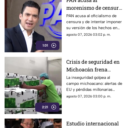
PAN acusa al
morenismo de censura
y de imponer narrativa
PAN acusa al oficialismo de
censura y de intentar imponer
en el debate público
su versión de los hechos en
medio del debate político
agosto 07, 2026 03:02 p. m.
nacional.
1:01
Crisis de seguridad en
Michoacán frena
exportación de
La inseguridad golpea al
campo michoacano: alertas de
aguacate y deja
EU y pérdidas millonarias
pérdidas millonarias
afectan la exportación de
agosto 07, 2026 03:00 p. m.
aguacate mexicano.
2:21
Estudio internacional