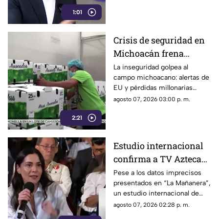
nacional.
1:01
Crisis de seguridad en
Michoacán frena
exportación de
La inseguridad golpea al
campo michoacano: alertas de
aguacate y deja
EU y pérdidas millonarias
pérdidas millonarias
afectan la exportación de
agosto 07, 2026 03:00 p. m.
aguacate mexicano.
2:21
Estudio internacional
confirma a TV Azteca
como el medio líder en
Pese a los datos imprecisos
presentados en “La Mañanera”,
credibilidad y alcance
un estudio internacional de
Reuters confirma que TV
agosto 07, 2026 02:28 p. m.
Azteca se mantiene como el