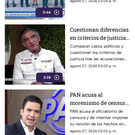
responsabilidad en el
agosto 07, 2026 03:06 p. m.
homicidio calificado de
0:46
Violeta, ocurrido el pasado 4
de mayo en la colonia
Progreso de Acapulco.
Cuestionan diferencias
en criterios de justicia
por casos políticos en
Comparan casos políticos y
cuestionan los criterios de
Guerrero y Sinaloa
justicia tras las acusaciones
contra exfuncionarios de
agosto 07, 2026 03:05 p. m.
Guerrero y Sinaloa.
2:28
PAN acusa al
morenismo de censura
y de imponer narrativa
PAN acusa al oficialismo de
censura y de intentar imponer
en el debate público
su versión de los hechos en
medio del debate político
agosto 07, 2026 03:02 p. m.