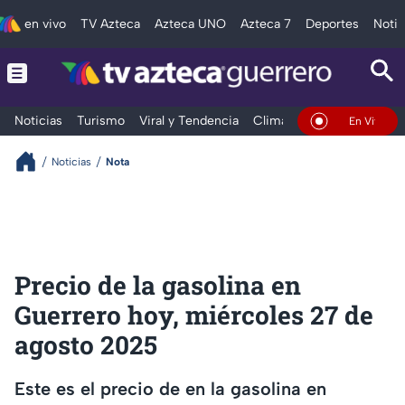
en vivo
TV Azteca
Azteca UNO
Azteca 7
Deportes
Notic
Noticias
Turismo
Viral y Tendencia
Clima
Deportes
Espec
En Vivo
Noticias
Nota
Precio de la gasolina en
Guerrero hoy, miércoles 27 de
agosto 2025
Este es el precio de en la gasolina en