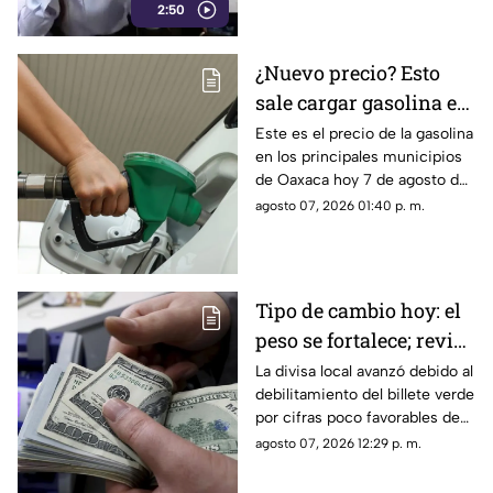
2:50
medio tradicional con mayor
alcance y credibilidad en todo
México.
¿Nuevo precio? Esto
sale cargar gasolina en
Oaxaca este viernes 7
Este es el precio de la gasolina
en los principales municipios
de agosto
de Oaxaca hoy 7 de agosto de
2026; ten en cuenta que el
agosto 07, 2026 01:40 p. m.
costo del combustible cambia
a diario y varía por estación.
Tipo de cambio hoy: el
peso se fortalece; revisa
el precio del dólar
La divisa local avanzó debido al
debilitamiento del billete verde
por cifras poco favorables de
empleo en el país vecino.
agosto 07, 2026 12:29 p. m.