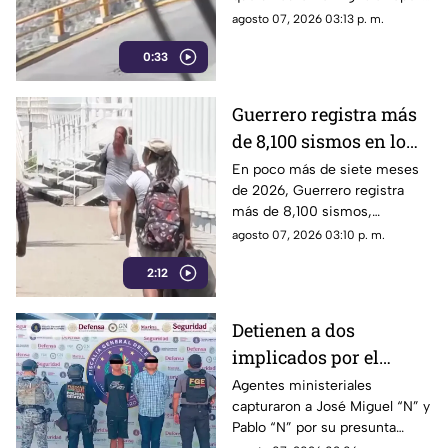
Chilpancingo
a una familia que caminaba
agosto 07, 2026 03:13 p. m.
cerca del punto Las Pinetas,
0:33
en Chilpancingo.
Guerrero registra más
de 8,100 sismos en lo
que va de 2026, el año
En poco más de siete meses
de 2026, Guerrero registra
con mayor sismicidad
más de 8,100 sismos,
de los últimos cinco
posicionándose como el año
agosto 07, 2026 03:10 p. m.
años
con mayor sismicidad en los
2:12
últimos cinco años y
encendiendo las alertas entre
la ciudadanía.
Detienen a dos
implicados por el
homicidio de Violeta en
Agentes ministeriales
capturaron a José Miguel “N” y
su estética en Acapulco
Pablo “N” por su presunta