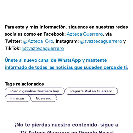
Para esta y más información, síguenos en nuestras redes
sociales como en Facebook:
Azteca Guerrero
, vía
Twitter:
@Azteca_Gro
, Instagram:
@tvaztecaguerrero
y
TikTok:
@tvaztecaguerrero
Únete al nuevo canal de WhatsApp y mantente
informado de todas las noticias que suceden cerca de ti.
Tags relacionados
Precio gasolina Guerrero hoy
Reporte Vial en Guerrero
Finanzas
Guerrero
¡No te pierdas nuestro contenido, sigue a
TV Azteca Guerrero en Google News!