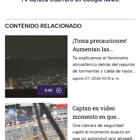
CONTENIDO RELACIONADO
¡Toma precauciones!
Aumentan las
tormentas eléctricas y
Te explicamos el fenómeno
atmosférico detrás del repunte
lluvias intensas en
de tormentas y caída de rayos
Acapulco
en el puerto.
agosto 07, 2026 03:15 p. m.
2:30
Captan en video
momento en que
vehículo embiste a una
Una cámara de seguridad
captó el momento exacto en
familia en
que un automóvil gris atropelló