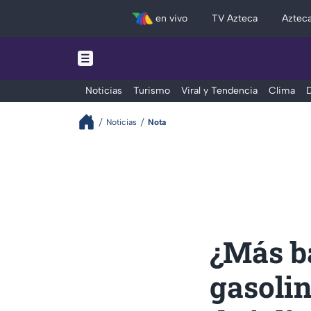
en vivo
TV Azteca
Aztec
Noticias
Turismo
Viral y Tendencia
Clima
D
Noticias
Nota
¿Más ba
gasoli