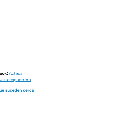
book:
Azteca
vaztecaguerrero
que suceden cerca