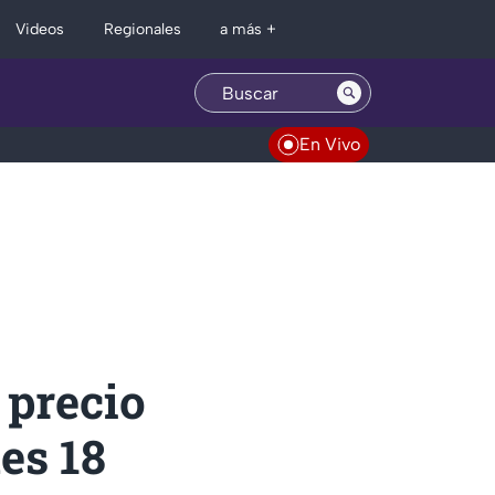
Regionales
Videos
a más +
En Vivo
 precio
es 18