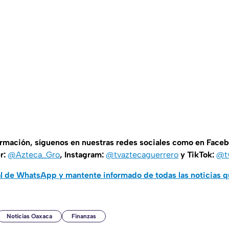
ormación, síguenos en nuestras redes sociales como en Face
er:
@Azteca_Gro
, Instagram:
@tvaztecaguerrero
y TikTok:
@t
al de WhatsApp y mantente informado de todas las noticias 
Noticias Oaxaca
Finanzas