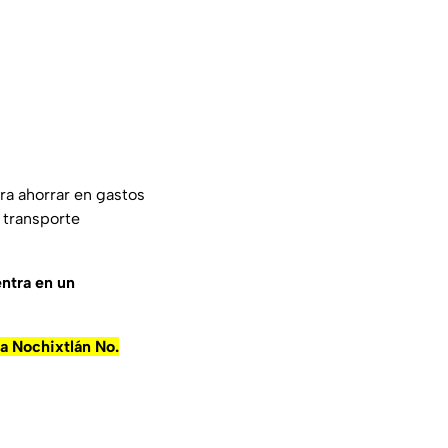
ra ahorrar en gastos
 transporte
entra en un
a Nochixtlán No.