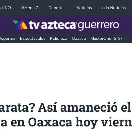
a UNO
Azteca 7
Deportes
Noticias
adn Noticias
eportes
Espectáculos
Policiaca
Oaxaca
MasterChef 24/7
rata? Así amaneció el
na en Oaxaca hoy viern